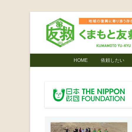
コ
ン
テ
ン
ツ
熊本震災支援・復興支援・熊本豪雨災害・益城町
くまもと友
へ
メ
HOME
依頼したい
ス
イ
キ
ン
でありたい
ッ
メ
プ
ニ
ンティア
ュ
ー