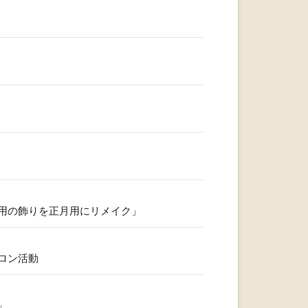
用の飾りを正月用にリメイク」
ロン活動
」