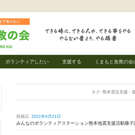
を拠点とし代表松岡亮太を中心に、熊本地震発生直後から被災者の復興・生活
救の会｜地域の復興
ボランティアしたい
支援する
くまもと友救の会
｜熊本県上益城郡益
タグ:
熊本震災支援・
投稿日:
2021年4月21日
みんなのボランティアステーション熊本地震支援活動冊子