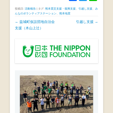
a
wi
n
投稿日:
活動報告
|
タグ:
熊本震災支援・復興支援
、
引越し支援
、
み
c
tt
e
んなのボランティアステーション
、
熊本地震
e
er
投
←
益城町仮設団地自治会
引越し支援
→
b
稿
支援（木山上辻）
ナ
o
ビ
o
ゲ
k
ー
シ
ョ
ン