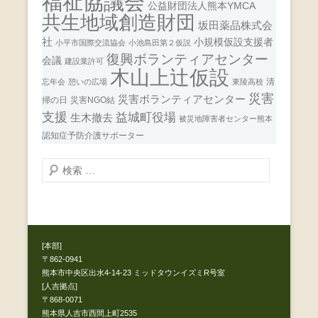
福祉協議会
公益財団法人熊本YMCA
共生地域創造財団
坂田薬品株式会
社
小規模仮設支援者
小平市国際交流協会
小池島田第２仮説
復興ボランティアセンター
会議
建設業許可
木山上辻仮設
清
忘年会
憩いの広場
東陵高校
災害
災害ボランティアセンター
掃の日
災害NGO結
支援
益城町役場
生木撤去
被災地障害者センター熊本
認知症予防介護サポーター
検
索
開
始
[本部]
〒862-0941
熊本市中央区出水4-14-23 ミッドタウンイズミR号室
[人吉拠点]
〒868-0071
熊本県人吉市西間上町2535