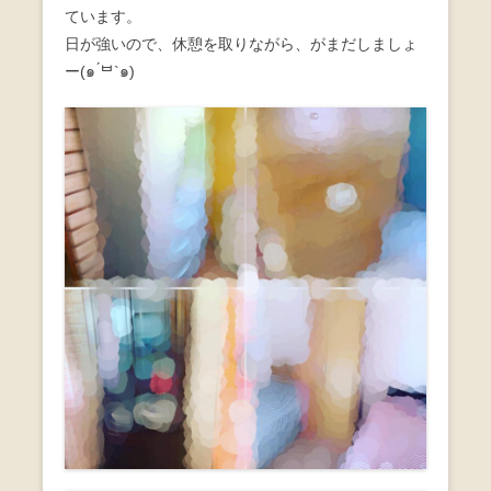
ています。
o
日が強いので、休憩を取りながら、がまだしましょ
o
ー(๑ ́ᄇ`๑)
k