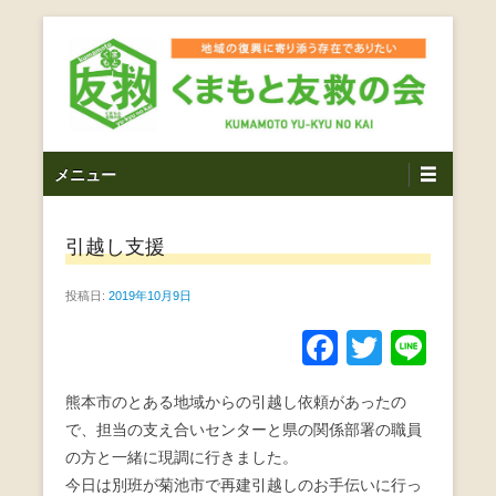
コ
ン
テ
ン
ツ
熊本震災支援・復興支援・熊本豪雨災害・益城町を拠点と
くまもと友救の会｜地域
メ
し代表松岡亮太を中心に、熊本地震発生直後から被災者の
へ
メニュー
復興・生活再建を目的に活動しているボランティア団体で
イ
ス
の復興に寄り添う存在で
す。
ン
キ
ありたい｜熊本県上益城
引越し支援
メ
ッ
ニ
プ
郡益城町｜災害ボランテ
投稿日:
2019年10月9日
ュ
ー
ィア
F
T
Li
a
wi
n
熊本市のとある地域からの引越し依頼があったの
c
tt
e
で、担当の支え合いセンターと県の関係部署の職員
e
er
の方と一緒に現調に行きました。
b
今日は別班が菊池市で再建引越しのお手伝いに行っ