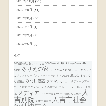
2017年10月
(29)
2017年9月
(31)
2017年8月
(30)
2017年7月
(1)
2017年3月
(2)
2016年6月
(2)
タグ
100歳体操とおしゃべり会
360Channel
H鋼
ShibuyaCross-FM
ありえの家
つながるエリア
zoom
しょんのみ
ひょう
ふくおか友救の会
ごボランタリープラザネットワーク
まちづく
みなし仮設
クママルシェ
り協議会
スタディーツアー
バルビー
フードバンク熊
チーム藤沢
テクノ仮設
ハチの巣対策
人
メディア
本
リスク対策.com
井上鋼材株式会社
人吉市社会
吉別院
人吉市環境課