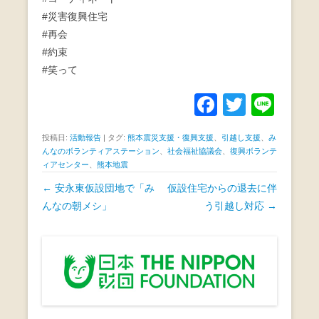
#災害復興住宅
#再会
#約束
#笑って
F
T
Li
a
wi
n
投稿日:
活動報告
|
タグ:
熊本震災支援・復興支援
、
引越し支援
、
み
c
tt
e
んなのボランティアステーション
、
社会福祉協議会
、
復興ボランテ
ィアセンター
、
熊本地震
e
er
投
←
安永東仮設団地で「み
仮設住宅からの退去に伴
b
稿
んなの朝メシ」
う引越し対応
→
o
ナ
o
ビ
k
ゲ
ー
シ
ョ