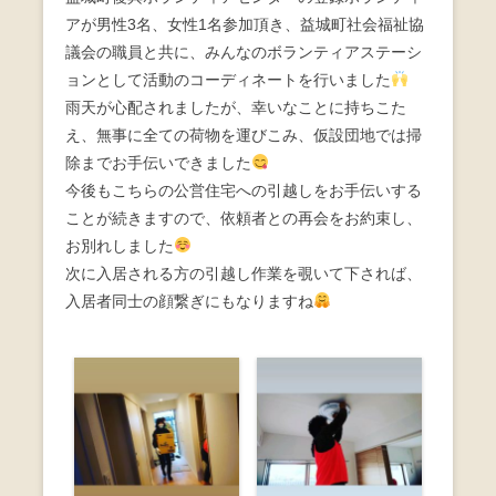
b
アが男性3名、女性1名参加頂き、益城町社会福祉協
議会の職員と共に、みんなのボランティアステーシ
o
ョンとして活動のコーディネートを行いました
o
雨天が心配されましたが、幸いなことに持ちこた
k
え、無事に全ての荷物を運びこみ、仮設団地では掃
除までお手伝いできました
今後もこちらの公営住宅への引越しをお手伝いする
ことが続きますので、依頼者との再会をお約束し、
お別れしました
次に入居される方の引越し作業を覗いて下されば、
入居者同士の顔繋ぎにもなりますね