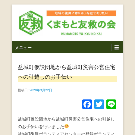
コ
ン
テ
ン
ツ
熊本震災支援・復興支援・熊本豪雨災害・益城町を拠点と
くまもと友救の会｜地域
メ
し代表松岡亮太を中心に、熊本地震発生直後から被災者の
へ
メニュー
復興・生活再建を目的に活動しているボランティア団体で
イ
ス
の復興に寄り添う存在で
す。
ン
キ
ありたい｜熊本県上益城
益城町仮設団地から益城町災害公営住宅
メ
ッ
ニ
プ
への引越しのお手伝い
郡益城町｜災害ボランテ
ュ
ー
投稿日:
2020年3月22日
ィア
F
T
Li
a
wi
n
益城町仮設団地から益城町災害公営住宅への引越し
c
tt
e
のお手伝いを行いました
e
er
益城町復興ボランティアセンターの登録ボランティ