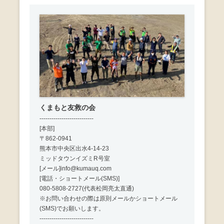
ン
くまもと友救の会
---------------------------
[本部]
〒862-0941
熊本市中央区出水4-14-23
ミッドタウンイズミR号室
[メール]info@kumauq.com
[電話・ショートメール(SMS)]
080-5808-2727(代表松岡亮太直通)
※お問い合わせの際は原則メールかショートメール
(SMS)でお願いします。
---------------------------