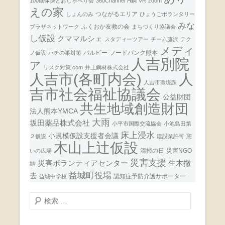
100歳体操とおしゃべり会
360Channel
H鋼
VR
zoom
えの家
つながるエリア
しょんのみ
ひょうごボランタリー
みな
ふくおか友救の会
プラザネットワーク
まちづくり協議会
し仮設
クママルシェ
スタディーツアー
チーム藤沢
テク
メディ
バルビー
フードバンク熊本
ノ仮設
ハチの巣対策
人吉別院
ア
リスク対策.com
井上鋼材株式会社
人
人吉市(各町内会)
人吉市環境課
吉市社会福祉協議会
公益財団
共生地域創造財団
法人熊本YMCA
大雨
坂田薬品株式会社
小平市国際交流協会
小池島田第
床上浸水
小規模仮設支援者会議
２仮説
建設業許可
憩
木山上辻仮設
清掃の日
災害NGO
いの広場
災害支援
災害ボランティアセンター
生木撤
結
益城町役場
去
認知症予防介護サポーター
益城中学校
検
索
開