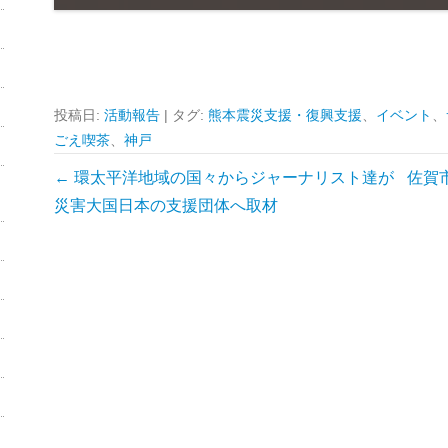
投稿日:
活動報告
|
タグ:
熊本震災支援・復興支援
、
イベント
、
ごえ喫茶
、
神戸
投
←
環太平洋地域の国々からジャーナリスト達が
佐賀
稿
災害大国日本の支援団体へ取材
ナ
ビ
ゲ
ー
シ
ョ
ン