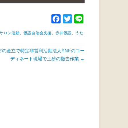
F
T
Li
a
wi
n
サロン活動
、
仮設自治会支援
、
赤井仮設
、
うた
c
tt
e
e
er
市の金立で特定非営利活動法人YNFのコー
b
ディネート現場で土砂の撤去作業
→
o
o
k