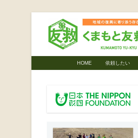
コ
ン
テ
ン
ツ
熊本震災支援・復興支援・熊本豪雨災害・益城町
くまもと友
へ
メ
HOME
依頼したい
ス
イ
キ
ン
でありたい
ッ
メ
プ
ニ
ンティア
ュ
ー