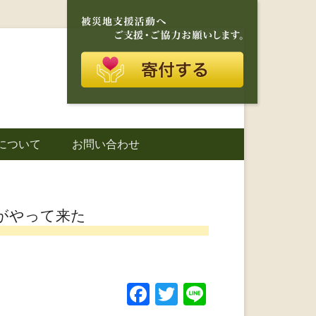
再建を目的に活動しているボランティア団体です。
に寄り添う存在
について
お問い合わせ
城町｜災害ボラ
がやって来た
F
T
Li