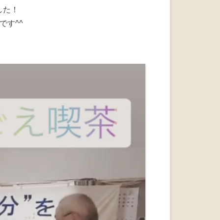
a
wi
n
した！
c
tt
e
です^^
e
er
b
o
o
k