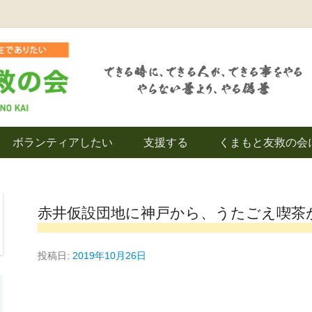
を拠点とし代表松岡亮太を中心に、熊本地震発生直後から被災者の復興・生活
救の会｜地域の復興
ボランティアしたい
支援する
くまもと友救の会
｜熊本県上益城郡益
赤井仮設団地に神戸から、うたごえ喫茶
投稿日:
2019年10月26日