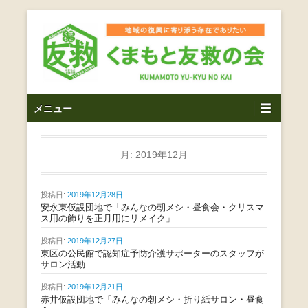
コ
ン
テ
ン
ツ
熊本震災支援・復興支援・熊本豪雨災害・益城町を拠点と
くまもと友救の会｜地域
メ
し代表松岡亮太を中心に、熊本地震発生直後から被災者の
へ
メニュー
復興・生活再建を目的に活動しているボランティア団体で
イ
ス
の復興に寄り添う存在で
す。
ン
キ
ありたい｜熊本県上益城
メ
月:
2019年12月
ッ
ニ
プ
郡益城町｜災害ボランテ
ュ
投稿日:
2019年12月28日
ー
安永東仮設団地で「みんなの朝メシ・昼食会・クリスマ
ィア
ス用の飾りを正月用にリメイク」
投稿日:
2019年12月27日
東区の公民館で認知症予防介護サポーターのスタッフが
サロン活動
投稿日:
2019年12月21日
赤井仮設団地で「みんなの朝メシ・折り紙サロン・昼食