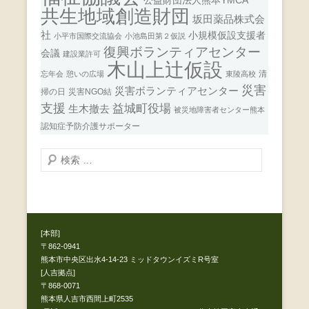
公益財団法人熊本YMCA
共生地域創造財団
坂田薬品株式会
社
小規模仮設支援者
小平市国際交流協会
小池島田第２仮説
復興ボランティアセンター
会議
建設業許可
木山上辻仮設
清
忘年会
憩いの広場
東陵高校
災害
災害ボランティアセンター
掃の日
災害NGO結
支援
益城町役場
生木撤去
被災地障害者センター熊本
認知症予防介護サポーター
検
索
開
始
[本部]
〒862-0941
熊本市中央区出水4-14-23 ミッドタウンイズミR号室
[人吉拠点]
〒868-0071
熊本県人吉市西間上町2535