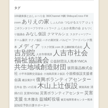
タグ
100歳体操とおしゃべり会
360Channel
H鋼
ShibuyaCross-FM
ありえの家
つながるエリア
zoom
しょんのみ
ひょう
ふくおか友救の会
ごボランタリープラザネットワーク
まちづく
みなし仮設
クママルシェ
り協議会
スタディーツアー
バルビー
フードバンク熊
チーム藤沢
テクノ仮設
ハチの巣対策
人
メディア
本
リスク対策.com
井上鋼材株式会社
人吉市社会
吉別院
人吉市環境課
福祉協議会
公益財団法人熊本YMCA
共生地域創造財団
坂田薬品株式会
社
小規模仮設支援者
小平市国際交流協会
小池島田第２仮説
復興ボランティアセンター
会議
建設業許可
木山上辻仮設
清
忘年会
憩いの広場
東陵高校
災害
災害ボランティアセンター
掃の日
災害NGO結
支援
益城町役場
生木撤去
被災地障害者センター熊本
認知症予防介護サポーター