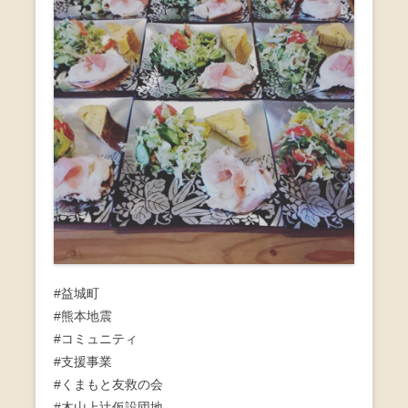
#益城町
#熊本地震
#コミュニティ
#支援事業
#くまもと友救の会
#木山上辻仮設団地