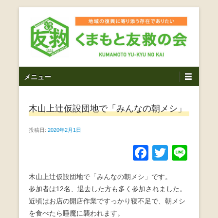
コ
ン
テ
ン
ツ
熊本震災支援・復興支援・熊本豪雨災害・益城町を拠点と
くまもと友救の会｜地域
メ
し代表松岡亮太を中心に、熊本地震発生直後から被災者の
へ
メニュー
復興・生活再建を目的に活動しているボランティア団体で
イ
ス
の復興に寄り添う存在で
す。
ン
キ
ありたい｜熊本県上益城
木山上辻仮設団地で「みんなの朝メシ」
メ
ッ
ニ
プ
郡益城町｜災害ボランテ
投稿日:
2020年2月1日
ュ
ー
ィア
F
T
Li
a
wi
n
木山上辻仮設団地で「みんなの朝メシ」です。
c
tt
e
参加者は12名、退去した方も多く参加されました。
e
er
近頃はお店の開店作業ですっかり寝不足で、朝メシ
b
を食べたら睡魔に襲われます。