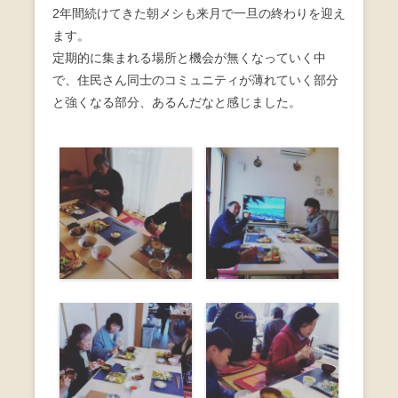
2年間続けてきた朝メシも来月で一旦の終わりを迎え
o
ます。
o
定期的に集まれる場所と機会が無くなっていく中
k
で、住民さん同士のコミュニティが薄れていく部分
と強くなる部分、あるんだなと感じました。