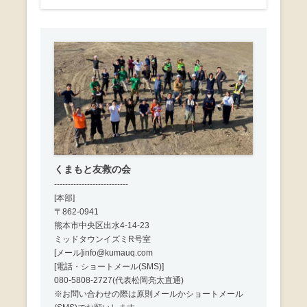
ョ
ン
くまもと友救の会
---------------------------
[本部]
〒862-0941
熊本市中央区出水4-14-23
ミッドタウンイズミR号室
[メール]info@kumauq.com
[電話・ショートメール(SMS)]
080-5808-2727(代表松岡亮太直通)
※お問い合わせの際は原則メールかショートメール