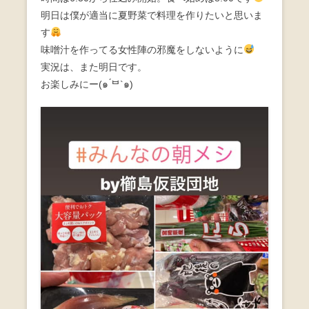
b
明日は僕が適当に夏野菜で料理を作りたいと思いま
す
o
味噌汁を作ってる女性陣の邪魔をしないように
o
実況は、また明日です。
k
お楽しみにー(๑ ́ᄇ`๑)