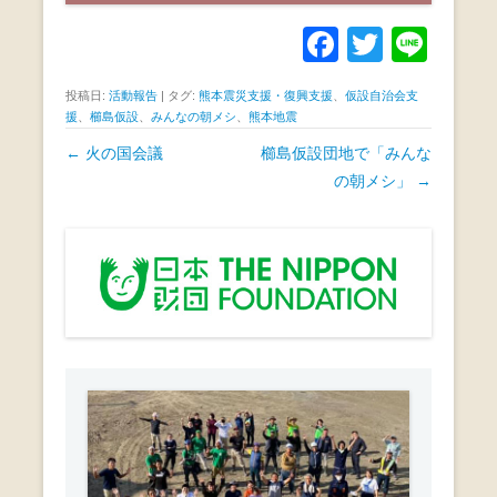
F
T
Li
a
wi
n
投稿日:
活動報告
|
タグ:
熊本震災支援・復興支援
、
仮設自治会支
c
tt
e
援
、
櫛島仮設
、
みんなの朝メシ
、
熊本地震
e
er
投
←
火の国会議
櫛島仮設団地で「みんな
b
稿
の朝メシ」
→
ナ
o
ビ
o
ゲ
k
ー
シ
ョ
ン