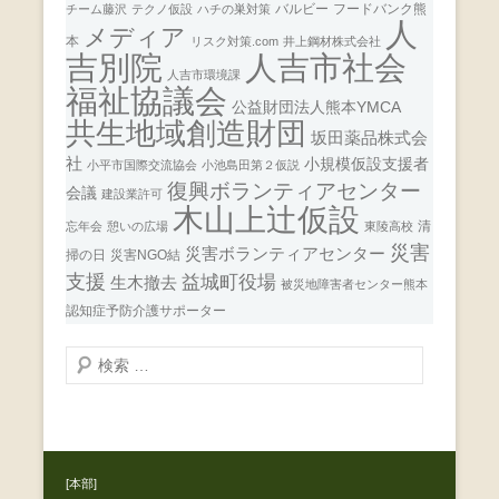
バルビー
フードバンク熊
チーム藤沢
テクノ仮設
ハチの巣対策
人
メディア
本
リスク対策.com
井上鋼材株式会社
人吉市社会
吉別院
人吉市環境課
福祉協議会
公益財団法人熊本YMCA
共生地域創造財団
坂田薬品株式会
社
小規模仮設支援者
小平市国際交流協会
小池島田第２仮説
復興ボランティアセンター
会議
建設業許可
木山上辻仮設
清
忘年会
憩いの広場
東陵高校
災害
災害ボランティアセンター
掃の日
災害NGO結
支援
益城町役場
生木撤去
被災地障害者センター熊本
認知症予防介護サポーター
検
索
開
始
[本部]