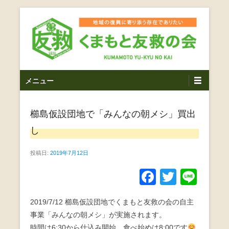
コ
ン
テ
ン
ツ
熊本震災支援・復興支援・熊本豪雨災害・益城町を拠点と
くまもと友救の会｜地域
メ
し代表松岡亮太を中心に、熊本地震発生直後から被災者の
へ
メニュー
復興・生活再建を目的に活動しているボランティア団体で
イ
ス
の復興に寄り添う存在で
す。
ン
キ
ありたい｜熊本県上益城
櫛島仮設団地で「みんなの朝メシ」買出
メ
ッ
ニ
プ
し
郡益城町｜災害ボランテ
ュ
ー
投稿日:
2019年7月12日
ィア
F
T
Li
a
wi
n
2019/7/12 櫛島仮設団地でくまもと友救の会の自主
c
tt
e
事業「みんなの朝メシ」が実施されます。
e
er
時間は6:30から仕込み開始。食べ始めは8:00です