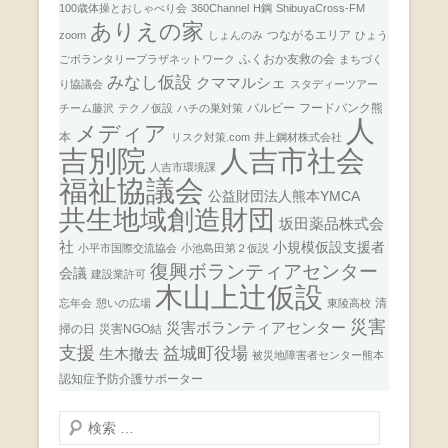
100歳体操とおしゃべり会
360Channel
H鋼
ShibuyaCross-FM
ありえの家
つながるエリア
zoom
しょんのみ
ひょう
ふくおか友救の会
ごボランタリープラザネットワーク
まちづく
みなし仮設
クママルシェ
り協議会
スタディーツアー
バルビー
フードバンク熊
チーム藤沢
テクノ仮設
ハチの巣対策
人
メディア
本
リスク対策.com
井上鋼材株式会社
人吉市社会
吉別院
人吉市環境課
福祉協議会
公益財団法人熊本YMCA
共生地域創造財団
坂田薬品株式会
社
小規模仮設支援者
小平市国際交流協会
小池島田第２仮説
復興ボランティアセンター
会議
建設業許可
木山上辻仮設
清
忘年会
憩いの広場
東陵高校
災害
災害ボランティアセンター
掃の日
災害NGO結
支援
益城町役場
生木撤去
被災地障害者センター熊本
認知症予防介護サポーター
検
索