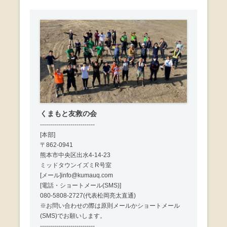
くまもと友救の会
---------------------------
[本部]
〒862-0941
熊本市中央区出水4-14-23
ミッドタウンイズミR号室
[メール]info@kumauq.com
[電話・ショートメール(SMS)]
080-5808-2727(代表松岡亮太直通)
※お問い合わせの際は原則メールかショートメール
(SMS)でお願いします。
---------------------------