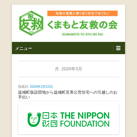
コ
ン
テ
ン
ツ
熊本震災支援・復興支援・熊本豪雨災害・益城町を拠点と
くまもと友救の会｜地域
メ
し代表松岡亮太を中心に、熊本地震発生直後から被災者の
へ
メニュー
復興・生活再建を目的に活動しているボランティア団体で
イ
ス
の復興に寄り添う存在で
す。
ン
キ
ありたい｜熊本県上益城
メ
月:
2020年3月
ッ
ニ
プ
郡益城町｜災害ボランテ
ュ
投稿日:
2020年3月22日
ー
益城町仮設団地から益城町災害公営住宅への引越しのお
ィア
手伝い