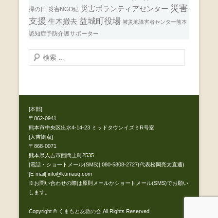
災害
災害ボランティアセンター
掃の日
災害NGO結
支援
益城町役場
生木撤去
被災地障害者センター熊本
認知症予防介護サポーター
検
索
開
始
[本部]
〒862-0941
熊本市中央区出水4-14-23 ミッドタウンイズミR号室
[人吉拠点]
〒868-0071
熊本県人吉市西間上町2535
[電話・ショートメール(SMS)] 080-5808-2727(代表松岡亮太直通)
[E-mail] info@kumauq.com
※お問い合わせの際は原則メールかショートメール(SMS)でお願い
します。
Copyright ©
くまもと友救の会
All Rights Reserved.