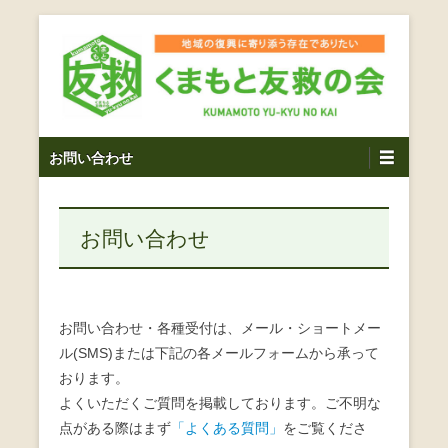
コ
ン
テ
ン
ツ
熊本震災支援・復興支援・熊本豪雨災害・益城町を拠点と
くまもと友救の会｜地域
メ
し代表松岡亮太を中心に、熊本地震発生直後から被災者の
へ
お問い合わせ
復興・生活再建を目的に活動しているボランティア団体で
イ
ス
の復興に寄り添う存在で
す。
ン
キ
ありたい｜熊本県上益城
メ
ッ
お問い合わせ
ニ
プ
郡益城町｜災害ボランテ
ュ
ー
ィア
お問い合わせ・各種受付は、メール・ショートメー
ル(SMS)または下記の各メールフォームから承って
おります。
よくいただくご質問を掲載しております。ご不明な
点がある際はまず
「よくある質問」
をご覧くださ