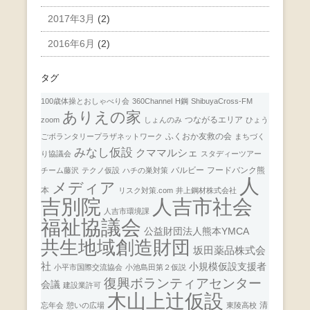
2017年3月
(2)
2016年6月
(2)
タグ
100歳体操とおしゃべり会
360Channel
H鋼
ShibuyaCross-FM
ありえの家
つながるエリア
zoom
しょんのみ
ひょう
ふくおか友救の会
ごボランタリープラザネットワーク
まちづく
みなし仮設
クママルシェ
り協議会
スタディーツアー
バルビー
フードバンク熊
チーム藤沢
テクノ仮設
ハチの巣対策
人
メディア
本
リスク対策.com
井上鋼材株式会社
人吉市社会
吉別院
人吉市環境課
福祉協議会
公益財団法人熊本YMCA
共生地域創造財団
坂田薬品株式会
社
小規模仮設支援者
小平市国際交流協会
小池島田第２仮説
復興ボランティアセンター
会議
建設業許可
木山上辻仮設
清
忘年会
憩いの広場
東陵高校