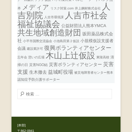
人
メディア
本
リスク対策.com
井上鋼材株式会社
人吉市社会
吉別院
人吉市環境課
福祉協議会
公益財団法人熊本YMCA
共生地域創造財団
坂田薬品株式会
社
小規模仮設支援者
小平市国際交流協会
小池島田第２仮説
復興ボランティアセンター
会議
建設業許可
木山上辻仮設
清
忘年会
憩いの広場
東陵高校
災害
災害ボランティアセンター
掃の日
災害NGO結
支援
益城町役場
生木撤去
被災地障害者センター熊本
認知症予防介護サポーター
検
索
開
始
[本部]
〒862-0941