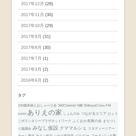
2017年12月
(28)
2017年11月
(30)
2017年10月
(29)
2017年9月
(31)
2017年8月
(30)
2017年7月
(1)
2017年3月
(2)
2016年6月
(2)
タグ
100歳体操とおしゃべり会
360Channel
H鋼
ShibuyaCross-FM
ありえの家
つながるエリア
zoom
しょんのみ
ひょう
ふくおか友救の会
ごボランタリープラザネットワーク
まちづく
みなし仮設
クママルシェ
り協議会
スタディーツアー
バルビー
フードバンク熊
チーム藤沢
テクノ仮設
ハチの巣対策