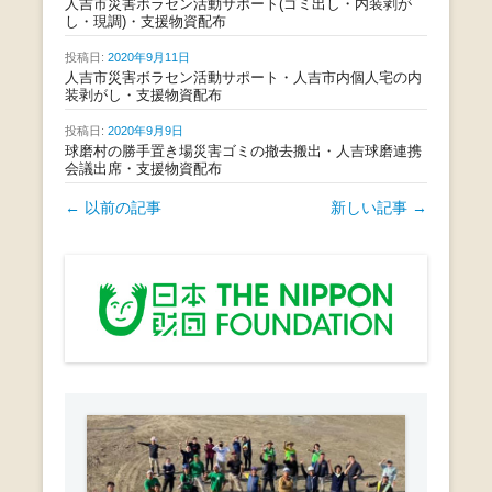
人吉市災害ボラセン活動サポート(ゴミ出し・内装剥が
し・現調)・支援物資配布
投稿日:
2020年9月11日
人吉市災害ボラセン活動サポート・人吉市内個人宅の内
装剥がし・支援物資配布
投稿日:
2020年9月9日
球磨村の勝手置き場災害ゴミの撤去搬出・人吉球磨連携
会議出席・支援物資配布
投
←
以前の記事
新しい記事
→
稿
ナ
ビ
ゲ
ー
シ
ョ
ン