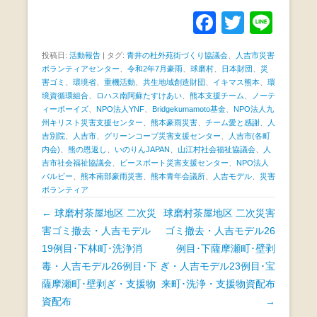
F
T
Li
a
wi
n
投稿日:
活動報告
|
タグ:
青井の杜外苑街づくり協議会
、
人吉市災害
c
tt
e
ボランティアセンター
、
令和2年7月豪雨
、
球磨村
、
日本財団
、
災
害ゴミ
、
環境省
、
重機活動
、
共生地域創造財団
、
イキマス熊本
e
er
、
環
境資循環組合
、
ロハス南阿蘇たすけあい
、
熊本支援チーム
、
ノーテ
b
ィーボーイズ
、
NPO法人YNF
、
Bridgekumamoto基金
、
NPO法人九
州キリスト災害支援センター
、
熊本豪雨災害
、
チーム愛と感謝
、
人
o
吉別院
、
人吉市
、
グリーンコープ災害支援センター
、
人吉市(各町
内会)
、
熊の恩返し
、
いのりんJAPAN
、
山江村社会福祉協議会
、
人
o
吉市社会福祉協議会
、
ピースボート災害支援センター
、
NPO法人
k
バルビー
、
熊本南部豪雨災害
、
熊本青年会議所
、
人吉モデル
、
災害
ボランティア
投
←
球磨村茶屋地区 二次災
球磨村茶屋地区 二次災害
稿
害ゴミ撤去・人吉モデル
ゴミ撤去・人吉モデル26
ナ
19例目･下林町･洗浄消
例目･下薩摩瀬町･壁剥
ビ
毒・人吉モデル26例目･下
ぎ・人吉モデル23例目･宝
ゲ
薩摩瀬町･壁剥ぎ・支援物
来町･洗浄・支援物資配布
ー
資配布
→