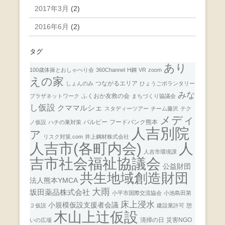
2017年3月
(2)
2016年6月
(2)
タグ
あり
100歳体操とおしゃべり会
360Channel
H鋼
VR
zoom
えの家
つながるエリア
しょんのみ
ひょうごボランタリー
みな
ふくおか友救の会
プラザネットワーク
まちづくり協議会
し仮設
クママルシェ
スタディーツアー
チーム藤沢
テク
メディ
バルビー
フードバンク熊本
ノ仮設
ハチの巣対策
人吉別院
ア
リスク対策.com
井上鋼材株式会社
人
人吉市(各町内会)
人吉市環境課
吉市社会福祉協議会
公益財団
共生地域創造財団
法人熊本YMCA
大雨
坂田薬品株式会社
小平市国際交流協会
小池島田第
床上浸水
小規模仮設支援者会議
２仮説
建設業許可
憩
木山上辻仮設
清掃の日
災害NGO
いの広場