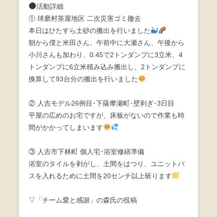
活動詳細
① 球磨村茶屋地区 二次災害ゴミ撤去
本日はひたすら土砂の搬出を行いました
朝から僕と米田さん、午前中に大瀬さん、午後から
小川さんも加わり、0.45で2トンダンプに3立米、4
トンダンプに6立米積み込み搬出し、2トンダンプに
換算して93台分の搬出を行いました
② 人吉モデル26例目･下薩摩瀬町･壁剥ぎ･3日目
平屋の広めのお宅ですが、床板がないので作業も時
間がかかってしまいます
③ 人吉市下林町 個人宅･浴室修繕準備
浴室のタイルを剥がし、土間をはつり、ユニットバ
スを入れるために土間を20センチ以上斫ります
▽「チーム愛と感謝」の森氏の投稿