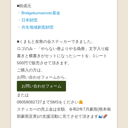
■助成元
Bridgekumamoto基金
日本財団
共生地域創造財団
■くまもと友救の会ステッカーできました。
ロゴのみ・「やらない善よりやる偽善」文字入り縦
書きと横書きがセットになったシートを、1シート
500円で販売させて頂きます。
ご購入の方は、
お問い合わせフォームから、
お問い合わせフォーム
または
08058082727までSMSをください
ステッカーの売上金は全額、令和2年7月豪雨(熊本南
部豪雨災害)の支援活動に充てさせて頂きます