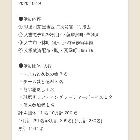
2020.10.19
c
tt
e
e
er
活動内容
b
① 球磨村茶屋地区 二次災害ゴミ撤去
② 人吉モデル26例目･下薩摩瀬町･壁剥ぎ
o
③ 人吉市下林町 個人宅･浴室修繕準備
o
④ 支援物資配布 ･拠点 瓦屋町1866-16
k
活動団体･人数
くまもと友救の会 3 名
チーム愛と感謝 5 名
熊の恩返し 1 名
球磨川ラフティング ノーティーボーイズ 1 名
個人参加者 1 名
計 4 団体 11 名 10月計 206 名
(7月計 291名)(8月計 399名) (9月計 250名)
累計 1167 名