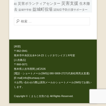
災害支援
災害ボランティアセンター
生木撤
結
益城町役場
去
認知症予防介護サポーター
益城中学校
検
索
開
始
[本部]
〒862-0941
熊本市中央区出水4-14-23 ミッドタウンイズミR号室
[人吉拠点]
〒868-0071
熊本県人吉市西間上町2535
[電話・ショートメール(SMS)] 080-5808-2727(代表松岡亮太直通)
[E-mail] info@kumauq.com
※お問い合わせの際は原則メールかショートメール(SMS)でお願い
します。
Copyright ©
くまもと友救の会
All Rights Reserved.