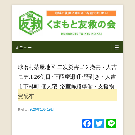
コ
ン
テ
ン
ツ
熊本震災支援・復興支援・熊本豪雨災害・益城町を拠点と
くまもと友救の会｜地域
メ
し代表松岡亮太を中心に、熊本地震発生直後から被災者の
へ
メニュー
復興・生活再建を目的に活動しているボランティア団体で
イ
ス
の復興に寄り添う存在で
す。
ン
キ
ありたい｜熊本県上益城
球磨村茶屋地区 二次災害ゴミ撤去・人吉
メ
ッ
ニ
プ
モデル26例目･下薩摩瀬町･壁剥ぎ・人吉
郡益城町｜災害ボランテ
ュ
市下林町 個人宅･浴室修繕準備・支援物
ー
ィア
資配布
投稿日:
2020年10月19日
F
T
Li
a
wi
n