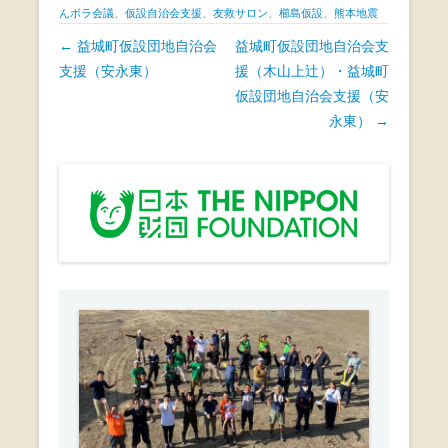
c
tt
e
んボラ会議
、
仮設自治会支援
、
友救サロン
、
櫛島仮設
、
熊本地震
e
er
投
←
益城町仮設団地自治会
益城町仮設団地自治会支
b
稿
支援（安永東）
援（木山上辻）・益城町
ナ
仮設団地自治会支援（安
o
ビ
永東）
→
o
ゲ
k
ー
シ
ョ
ン