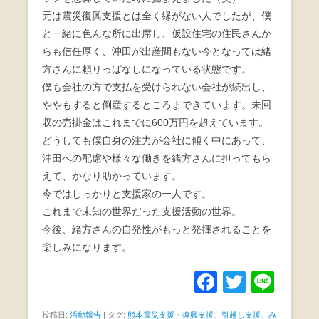
元は震災復興支援とは全く縁がない人でしたが、僕
と一緒に色んな所に出席し、仮設住宅の住民さんか
らも信任厚く、沖田が出産間もない今となっては緒
方さんに頼りっぱなしになっている状態です。
僕も会社の方で支払を受けられない会社が続出し、
ややもすると倒産するところまできています。未回
収の売掛金はこれまでに600万円を超えています。
どうしても僕自身の注力が会社に傾く中にあって、
沖田への配慮や様々な働きを緒方さんに担ってもら
えて、かなり助かっています。
今ではしっかりと支援家の一人です。
これまで未知の世界だった支援活動の世界。
今後、緒方さんの自発性がもっと発揮されることを
楽しみになります。
F
T
Li
a
wi
n
投稿日:
活動報告
|
タグ:
熊本震災支援・復興支援
、
引越し支援
、
み