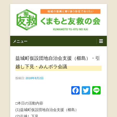
コ
ン
テ
ン
ツ
熊本震災支援・復興支援・熊本豪雨災害・益城町を拠点と
くまもと友救の会｜地域
メ
し代表松岡亮太を中心に、熊本地震発生直後から被災者の
へ
メニュー
復興・生活再建を目的に活動しているボランティア団体で
イ
ス
の復興に寄り添う存在で
す。
ン
キ
ありたい｜熊本県上益城
益城町仮設団地自治会支援（櫛島）・引
メ
ッ
ニ
プ
越し下見・みんボラ会議
郡益城町｜災害ボランテ
ュ
ー
投稿日:
2018年8月2日
ィア
F
T
Li
a
wi
n
□本日の活動内容
c
tt
e
(1)益城町仮設団地自治会支援（櫛島）
e
er
(2)引越し下見