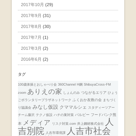
2017年10月
(29)
2017年9月
(31)
2017年8月
(30)
2017年7月
(1)
2017年3月
(2)
2016年6月
(2)
タグ
100歳体操とおしゃべり会
360Channel
H鋼
ShibuyaCross-FM
ありえの家
つながるエリア
zoom
しょんのみ
ひょう
ふくおか友救の会
ごボランタリープラザネットワーク
まちづく
みなし仮設
クママルシェ
り協議会
スタディーツアー
バルビー
フードバンク熊
チーム藤沢
テクノ仮設
ハチの巣対策
人
メディア
本
リスク対策.com
井上鋼材株式会社
人吉市社会
吉別院
人吉市環境課