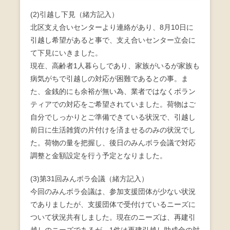
(2)引越し下見（緒方記入）
北区支え合いセンターより連絡があり、8月10日に
引越し希望があると事で、支え合いセンター立会に
て下見にいきました。
現在、高齢者1人暮らしであり、家族がいるが家族も
病気がちで引越しの対応が困難であるとの事。ま
た、金銭的にも余裕が無い為、業者ではなくボラン
ティアでの対応をご希望されていました。荷物はご
自分でしっかりとご準備できている状況で、引越し
前日に生活雑貨の片付けを済ませるのみの状況でし
た。荷物の量を把握し、後日のみんボラ会議で対応
調整と金額設定を行う予定となりました。
(3)第31回みんボラ会議（緒方記入）
今回のみんボラ会議は、参加支援団体が少ない状況
でありましたが、支援団体で受付けているニーズに
ついて状況共有しました。現在のニーズは、再建引