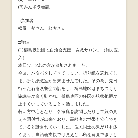
b
(3)みんボラ会議
o
□参加者
o
松岡、都さん、緒方さん
k
□詳細
(1)櫛島仮設団地自治会支援「友救サロン」（緒方記
入）
本日は、2名の方が参加されました。
今回、バタバタしてきてしまい、折り紙を忘れてし
まい折り紙教室が出来ませんでした。その為、先日
行った石巻晩餐会の話をし、櫛島地区はまちづくり
協議会が良く動かれ、櫛島地区の住民の現状把握が
上手くいっていることを話しました。
若い方中心となり、各家庭を訪問したりして顔の見
える関係性が出来ており、高齢者の世帯も安心でき
ていると話されていました。住民同士の繋がりも多
くあり、自治会支援では見えない所を発見できまし