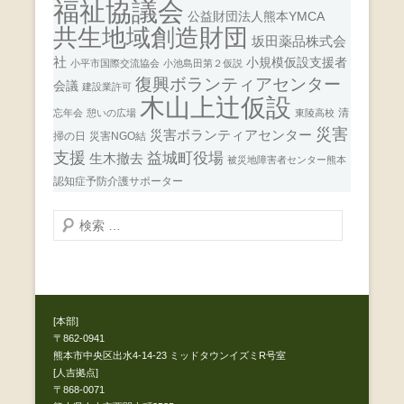
福祉協議会
公益財団法人熊本YMCA
共生地域創造財団
坂田薬品株式会
社
小規模仮設支援者
小平市国際交流協会
小池島田第２仮説
復興ボランティアセンター
会議
建設業許可
木山上辻仮設
清
忘年会
憩いの広場
東陵高校
災害
災害ボランティアセンター
掃の日
災害NGO結
支援
益城町役場
生木撤去
被災地障害者センター熊本
認知症予防介護サポーター
検
索
開
始
[本部]
〒862-0941
熊本市中央区出水4-14-23 ミッドタウンイズミR号室
[人吉拠点]
〒868-0071