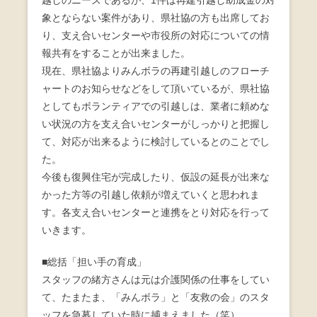
越しのニーズであるが、1件は再建引越し助成金の対
象とならない案件があり、県社協の方も出席してお
り、支え合いセンターや市役所の対応についての情
報共有をすることが出来ました。
現在、県社協よりみんボラの再建引越しのフローチ
ャートのお知らせなどをして頂いているが、県社協
としてもボランティアでの引越しは、業者に頼めな
い状況の方を支え合いセンターがしっかりと把握し
て、対応が出来るように検討しているとのことでし
た。
今後も復興住宅が完成したり、仮設の延長が出来な
かった方等の引越し依頼が増えていくと思われま
す。各支え合いセンターと連携をとり対応を行って
いきます。
■総括「担い手の育成」
スタッフの緒方さんは元は介護関係の仕事をしてい
て、たまたま、「みんボラ」と「友救の会」のスタ
ッフを急募していた時に捕まえました（笑）