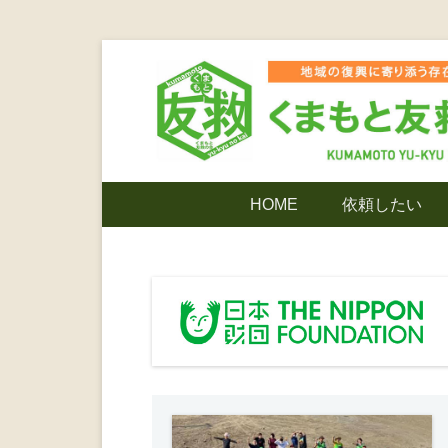
コ
ン
テ
ン
ツ
熊本震災支援・復興支援・熊本豪雨災害・益城町
くまもと友
へ
メ
HOME
依頼したい
ス
イ
キ
ン
でありたい
ッ
メ
プ
ニ
ンティア
ュ
ー