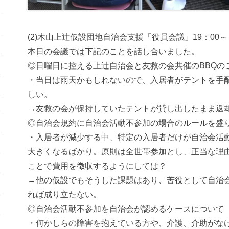
(2)木山上辻仮設団地自治会支援「役員会議」19：00～
本日の会議では下記のことを話し合いました。
◎日曜日に控える上辻自治会と友救の会共催のBBQの
・当日は雨天かもしれないので、入居者がテントを手
しい。
→友救の会が保持していたテントが貸し出したまま返
◎自治会規約に自治会活動不参加の場合のルールを盛
・入居者が減少する中、特定の入居者だけが自治会活
大きくなるばかり。原則は全世帯参加とし、正当な理
ことで費用を徴収するようにしては？
→他の仮設でもそうした課題はあり、苦役として自治
れば成り立たない。
◎自治会活動不参加を自治会が認めるケースについて
・何かしらの障害を抱えている方や、介護、介助がな