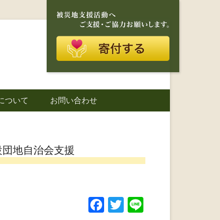
再建を目的に活動しているボランティア団体です。
に寄り添う存在
について
お問い合わせ
城町｜災害ボラ
設団地自治会支援
F
T
Li