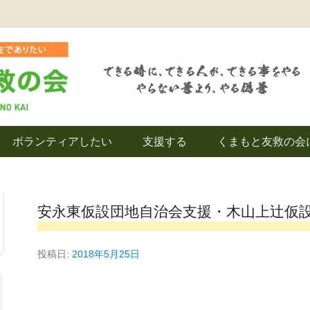
を拠点とし代表松岡亮太を中心に、熊本地震発生直後から被災者の復興・生活
救の会｜地域の復興
ボランティアしたい
支援する
くまもと友救の会
｜熊本県上益城郡益
安永東仮設団地自治会支援・木山上辻仮
投稿日:
2018年5月25日