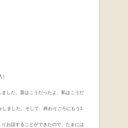
a
wi
n
c
tt
e
e
er
b
o
o
k
入）
しました。昔はこうだったよ、私はこうだ
をしました。そして、終わりごろにもう1
くりお話することができたので、たまには