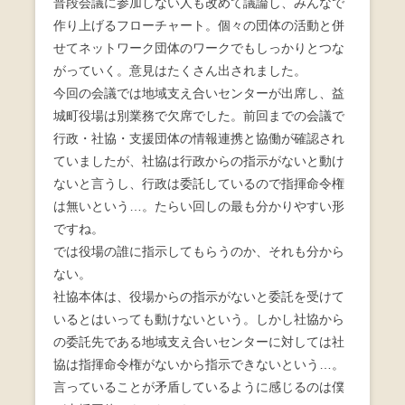
普段会議に参加しない人も改めて議論し、みんなで
作り上げるフローチャート。個々の団体の活動と併
せてネットワーク団体のワークでもしっかりとつな
がっていく。意見はたくさん出されました。
今回の会議では地域支え合いセンターが出席し、益
城町役場は別業務で欠席でした。前回までの会議で
行政・社協・支援団体の情報連携と協働が確認され
ていましたが、社協は行政からの指示がないと動け
ないと言うし、行政は委託しているので指揮命令権
は無いという…。たらい回しの最も分かりやすい形
ですね。
では役場の誰に指示してもらうのか、それも分から
ない。
社協本体は、役場からの指示がないと委託を受けて
いるとはいっても動けないという。しかし社協から
の委託先である地域支え合いセンターに対しては社
協は指揮命令権がないから指示できないという…。
言っていることが矛盾しているように感じるのは僕