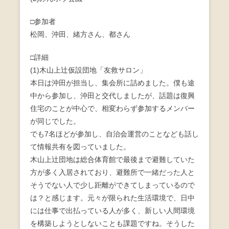
b
□参加者
o
松岡、沖田、緒方さん、都さん
o
□詳細
k
(1)木山上辻仮設団地「友救サロン」
本日は沖田が担当し、集会所に詰めました。僕も途
中から参加し、沖田と交代しましたが、話題は復興
住宅のことが中心で、相変わらず参加するメンバー
が同じでした。
でも7名ほどが参加し、自治会運営のことなども話し
て情報共有を図っていました。
木山上辻団地は総合体育館で最後まで避難していた
方が多く入居されており、避難所で一緒だった人と
そうでない人で少し距離ができてしまっているので
は？と感じます。 元々が限られた生活環境で、日中
には仕事で出払っている人が多く、新しい人間環境
を構築しようとしないことも課題ですね。 そうした