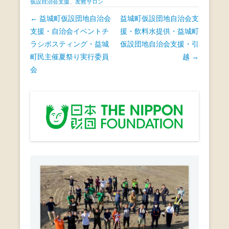
c
tt
e
仮設自治会支援
、
友救サロン
e
er
投
←
益城町仮設団地自治会
益城町仮設団地自治会支
b
稿
支援・自治会イベントチ
援・飲料水提供・益城町
ナ
ラシポスティング・益城
仮設団地自治会支援・引
o
ビ
町民主催夏祭り実行委員
越
→
o
ゲ
会
k
ー
シ
ョ
ン