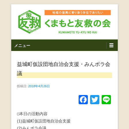
コ
ン
テ
ン
ツ
熊本震災支援・復興支援・熊本豪雨災害・益城町を拠点と
くまもと友救の会｜地域
メ
し代表松岡亮太を中心に、熊本地震発生直後から被災者の
へ
メニュー
復興・生活再建を目的に活動しているボランティア団体で
イ
ス
の復興に寄り添う存在で
す。
ン
キ
ありたい｜熊本県上益城
益城町仮設団地自治会支援・みんボラ会
メ
ッ
ニ
プ
議
郡益城町｜災害ボランテ
ュ
ー
投稿日:
2018年4月26日
ィア
F
T
Li
a
wi
n
□本日の活動内容
c
tt
e
(1)益城町仮設団地自治会支援
e
er
(2)みんボラ会議