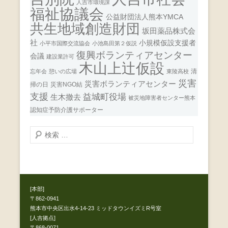
人吉市環境課
福祉協議会
公益財団法人熊本YMCA
共生地域創造財団
坂田薬品株式会
社
小規模仮設支援者
小平市国際交流協会
小池島田第２仮説
復興ボランティアセンター
会議
建設業許可
木山上辻仮設
清
忘年会
憩いの広場
東陵高校
災害
災害ボランティアセンター
掃の日
災害NGO結
支援
益城町役場
生木撤去
被災地障害者センター熊本
認知症予防介護サポーター
検
索
開
始
[本部]
〒862-0941
熊本市中央区出水4-14-23 ミッドタウンイズミR号室
[人吉拠点]
〒868-0071