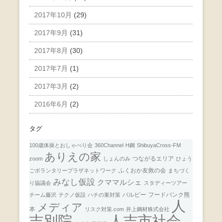
2017年10月
(29)
2017年9月
(31)
2017年8月
(30)
2017年7月
(1)
2017年3月
(2)
2016年6月
(2)
タグ
100歳体操とおしゃべり会
360Channel
H鋼
ShibuyaCross-FM
ありえの家
つながるエリア
zoom
しょんのみ
ひょう
ふくおか友救の会
ごボランタリープラザネットワーク
まちづく
みなし仮設
クママルシェ
り協議会
スタディーツアー
バルビー
フードバンク熊
チーム藤沢
テクノ仮設
ハチの巣対策
人
メディア
本
リスク対策.com
井上鋼材株式会社
人吉市社会
吉別院