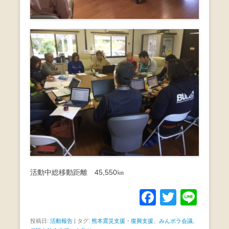
活動中総移動距離 45,550㎞
F
T
Li
a
wi
n
投稿日:
活動報告
|
タグ:
熊本震災支援・復興支援
、
みんボラ会議
、