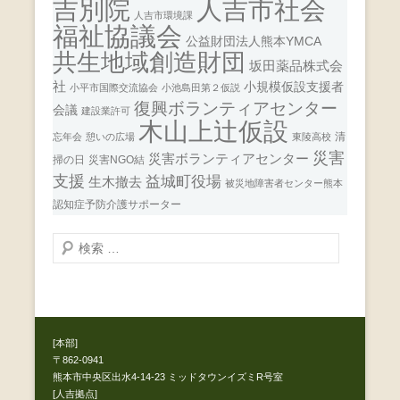
人吉市社会
吉別院
人吉市環境課
福祉協議会
公益財団法人熊本YMCA
共生地域創造財団
坂田薬品株式会
社
小規模仮設支援者
小平市国際交流協会
小池島田第２仮説
復興ボランティアセンター
会議
建設業許可
木山上辻仮設
清
忘年会
憩いの広場
東陵高校
災害
災害ボランティアセンター
掃の日
災害NGO結
支援
益城町役場
生木撤去
被災地障害者センター熊本
認知症予防介護サポーター
検
索
開
始
[本部]
〒862-0941
熊本市中央区出水4-14-23 ミッドタウンイズミR号室
[人吉拠点]