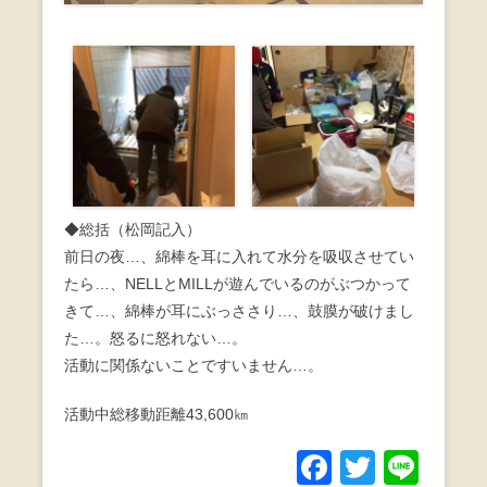
◆総括（松岡記入）
前日の夜…、綿棒を耳に入れて水分を吸収させてい
たら…、NELLとMILLが遊んでいるのがぶつかって
きて…、綿棒が耳にぶっささり…、鼓膜が破けまし
た…。怒るに怒れない…。
活動に関係ないことですいません…。
活動中総移動距離43,600㎞
F
T
Li