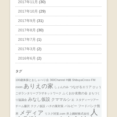
2017年11月
(30)
2017年10月
(29)
2017年9月
(31)
2017年8月
(30)
2017年7月
(1)
2017年3月
(2)
2016年6月
(2)
タグ
100歳体操とおしゃべり会
360Channel
H鋼
ShibuyaCross-FM
ありえの家
つながるエリア
zoom
しょんのみ
ひょう
ふくおか友救の会
ごボランタリープラザネットワーク
まちづく
みなし仮設
クママルシェ
り協議会
スタディーツアー
バルビー
フードバンク熊
チーム藤沢
テクノ仮設
ハチの巣対策
人
メディア
本
リスク対策.com
井上鋼材株式会社