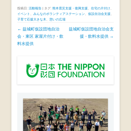
a
wi
n
投稿日:
活動報告
|
タグ:
熊本震災支援・復興支援
、
住宅の片付け
、
c
tt
e
イベント
、
みんなのボランティアステーション
、
仮設自治会支援
、
子育て応援大きな木
、
憩いの広場
e
er
投
←
益城町仮設団地自治
益城町仮設団地自治会支
b
稿
会・東区 家屋片付け・飲
援・飲料水提供
→
o
ナ
料水提供
o
ビ
k
ゲ
ー
シ
ョ
ン