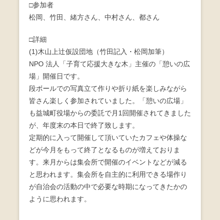
□参加者
o
松岡、竹田、緒方さん、中村さん、都さん
o
□詳細
k
(1)木山上辻仮設団地（竹田記入・松岡加筆）
NPO 法人「子育て応援大きな木」主催の「憩いの広
場」開催日です。
段ボールでの写真立て作りや折り紙を楽しみながら
皆さん楽しく参加されていました。「憩いの広場」
も益城町役場からの委託で月1回開催されてきました
が、年度末の本日で終了致します。
定期的に入って開催して頂いていたカフェや体操な
どが今月をもって終了となるものが増えておりま
す。来月からは集会所で開催のイベントなどが減る
と思われます。集会所を自主的に利用できる場作り
が自治会の活動の中で必要な時期になってきたかの
ように思われます。