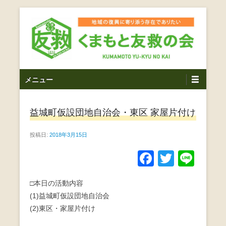
コ
ン
テ
ン
ツ
熊本震災支援・復興支援・熊本豪雨災害・益城町を拠点と
くまもと友救の会｜地域
メ
し代表松岡亮太を中心に、熊本地震発生直後から被災者の
へ
メニュー
復興・生活再建を目的に活動しているボランティア団体で
イ
ス
の復興に寄り添う存在で
す。
ン
キ
ありたい｜熊本県上益城
益城町仮設団地自治会・東区 家屋片付け
メ
ッ
ニ
プ
郡益城町｜災害ボランテ
投稿日:
2018年3月15日
ュ
ー
ィア
F
T
Li
a
wi
n
□本日の活動内容
c
tt
e
(1)益城町仮設団地自治会
e
er
(2)東区・家屋片付け
b