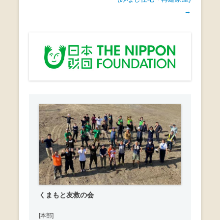
o
ビ
→
o
ゲ
k
ー
シ
ョ
ン
くまもと友救の会
---------------------------
[本部]