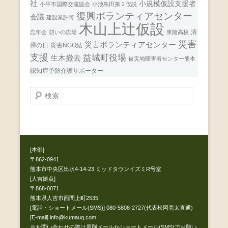
社
小規模仮設支援者
小平市国際交流協会
小池島田第２仮説
復興ボランティアセンター
会議
建設業許可
木山上辻仮設
清
忘年会
憩いの広場
東陵高校
災害
災害ボランティアセンター
掃の日
災害NGO結
支援
益城町役場
生木撤去
被災地障害者センター熊本
認知症予防介護サポーター
検
索
開
始
[本部]
〒862-0941
熊本市中央区出水4-14-23 ミッドタウンイズミR号室
[人吉拠点]
〒868-0071
熊本県人吉市西間上町2535
[電話・ショートメール(SMS)] 080-5808-2727(代表松岡亮太直通)
[E-mail] info@kumauq.com
※お問い合わせの際は原則メールかショートメール(SMS)でお願い