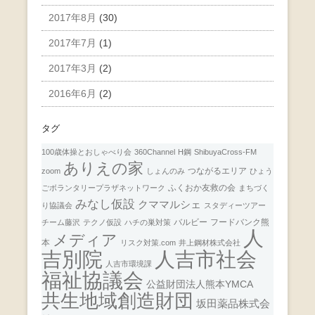
2017年8月
(30)
2017年7月
(1)
2017年3月
(2)
2016年6月
(2)
タグ
100歳体操とおしゃべり会
360Channel
H鋼
ShibuyaCross-FM
ありえの家
つながるエリア
zoom
しょんのみ
ひょう
ふくおか友救の会
ごボランタリープラザネットワーク
まちづく
みなし仮設
クママルシェ
り協議会
スタディーツアー
バルビー
フードバンク熊
チーム藤沢
テクノ仮設
ハチの巣対策
人
メディア
本
リスク対策.com
井上鋼材株式会社
人吉市社会
吉別院
人吉市環境課
福祉協議会
公益財団法人熊本YMCA
共生地域創造財団
坂田薬品株式会