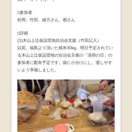
b
□参加者
o
松岡、竹田、緒方さん、都さん
o
□詳細
k
(1)木山上辻仮設団地自治会支援（竹田記入）
以前、福島より頂いた精米30kg。明日予定されてい
る木山上辻仮設団地の自治会主催の「清掃の日」の
参加者に配布予定です。袋に小分けにし、渡しやす
いよう準備しました。