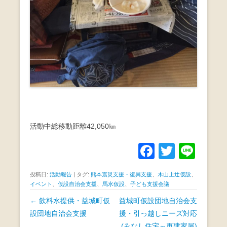
活動中総移動距離42,050㎞
F
T
Li
a
wi
n
投稿日:
活動報告
|
タグ:
熊本震災支援・復興支援
、
木山上辻仮設
、
c
tt
e
イベント
、
仮設自治会支援
、
馬水仮設
、
子ども支援会議
e
er
投
←
飲料水提供・益城町仮
益城町仮設団地自治会支
b
稿
設団地自治会支援
援・引っ越しニーズ対応
ナ
(みなし住宅～再建家屋)