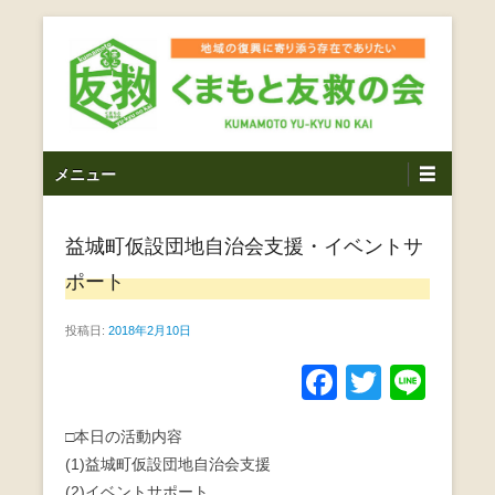
コ
ン
テ
ン
ツ
熊本震災支援・復興支援・熊本豪雨災害・益城町を拠点と
くまもと友救の会｜地域
メ
し代表松岡亮太を中心に、熊本地震発生直後から被災者の
へ
メニュー
復興・生活再建を目的に活動しているボランティア団体で
イ
ス
の復興に寄り添う存在で
す。
ン
キ
ありたい｜熊本県上益城
益城町仮設団地自治会支援・イベントサ
メ
ッ
ニ
プ
ポート
郡益城町｜災害ボランテ
ュ
ー
投稿日:
2018年2月10日
ィア
F
T
Li
a
wi
n
□本日の活動内容
c
tt
e
(1)益城町仮設団地自治会支援
e
er
(2)イベントサポート