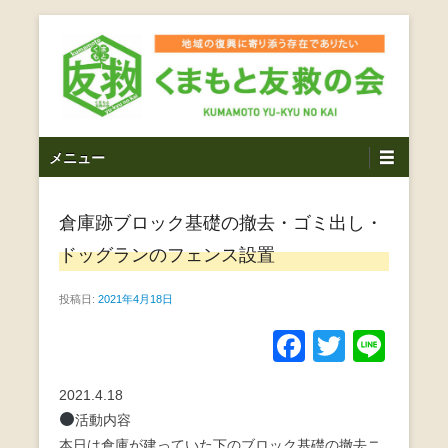
コ
ン
テ
ン
ツ
熊本震災支援・復興支援・熊本豪雨災害・益城町を拠点と
くまもと友救の会｜地域
メ
し代表松岡亮太を中心に、熊本地震発生直後から被災者の
へ
メニュー
復興・生活再建を目的に活動しているボランティア団体で
イ
ス
の復興に寄り添う存在で
す。
ン
キ
ありたい｜熊本県上益城
倉庫跡ブロック基礎の撤去・ゴミ出し・
メ
ッ
ニ
プ
ドッグランのフェンス設置
郡益城町｜災害ボランテ
ュ
ー
投稿日:
2021年4月18日
ィア
F
T
Li
a
wi
n
2021.4.18
c
tt
e
活動内容
e
er
本日は倉庫が建っていた下のブロック基礎の撤去ニ