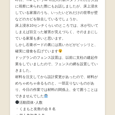
に視察に来られた際にもお話しましたが、床上浸水
している家屋のうち、いったいどれだけの世帯が壁
などのカビを除去しているでしょうか。
床上浸水10センチくらいのところでは、水が引いて
しまえば目立った被害が見えづらく、そのままにし
ている家屋も多いと思います。
しかし石膏ボードの裏には黒いカビがビッシリと、
確実に侵食を広げています
ドッグランのフェンス設置は、以前に支柱の建起作
業をしていましたので、フェンスの網を設置してい
きました。
材料を注文してから設計変更があったので、材料が
めちゃめちゃ余るものと、一部足りないものがあ
り、今日の作業では材料の関係上、全て囲うことは
できませんでした
活動団体･人数
くまもと友救の会 8 名