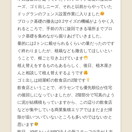
b
ーズ、ゴミ出しニーズ、それと以前からやっていた
ドッグランのフェンス設置作業に入りました
o
ブロック基礎の撤去は0.2サイズの機械がようやく入
o
れるところで、手前の方に旋回できる場所までブロ
k
ック基礎を集めながら掘りあげていきました。
量的には2トンに載せられるくらいの量だったのです
ぐ終わりましたが、植栽なども撤去してほしいとい
うことで、根ごと引き上げています
植え替えをするものもあるらしく、後日、植木屋さ
んと相談して植え替えするようです
ゴミ出しは紺屋町の飲食店の2階です
飲食店ということで、ボラセンでも優先順位が住宅
の後回しになっていましたが、2階部分で写真のよう
に泥が結構積もっていますから、この辺りの飲食店
などが集中している商業集積エリアではまだまだ掃
除が追いついていないところも多いのではないかと
思います
昨日、YNFというNPO法人の新スタッフの方が人吉