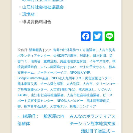
山江村社会福祉協議会
環境省
環境資循環組合
F
T
Li
a
wi
n
投稿日:
活動報告
|
タグ:
青井の杜外苑街づくり協議会
、
人吉市災害
c
tt
e
ボランティアセンター
、
令和2年7月豪雨
、
球磨村
、
日本財団
、
災
害ゴミ
、
環境省
、
重機活動
、
共生地域創造財団
、
イキマス熊本
e
er
、
環
境資循環組合
、
ロハス南阿蘇たすけあい
、
やまの子犬やさん
、
熊本
b
支援チーム
、
ノーティーボーイズ
、
NPO法人YNF
、
Bridgekumamoto基金
、
NPO法人九州キリスト災害支援センター
、
o
熊本豪雨災害
、
チーム愛と感謝
、
人吉別院
、
人吉市
、
グリーンコー
プ災害支援センター
、
人吉市(各町内会)
、
熊の恩返し
、
いのりん
o
JAPAN
、
山江村社会福祉協議会
、
人吉市社会福祉協議会
、
ピース
k
ボート災害支援センター
、
NPO法人バルビー
、
熊本南部豪雨災
害
、
熊本青年会議所
、
人吉モデル
、
災害ボランティア
投
←
紺屋町：一般家屋の内
みんなのボランティアス
稿
部解体
テーション熊本地震支援
ナ
活動冊子贈呈式
→