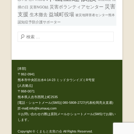
災害
災害ボランティアセンター
掃の日
災害NGO結
支援
益城町役場
生木撤去
被災地障害者センター熊本
認知症予防介護サポーター
検
索
開
始
[本部]
〒862-0941
熊本市中央区出水4-14-23 ミッドタウンイズミR号室
[人吉拠点]
〒868-0071
熊本県人吉市西間上町2535
[電話・ショートメール(SMS)] 080-5808-2727(代表松岡亮太直通)
[E-mail] info@kumauq.com
※お問い合わせの際は原則メールかショートメール(SMS)でお願い
します。
Copyright ©
くまもと友救の会
All Rights Reserved.