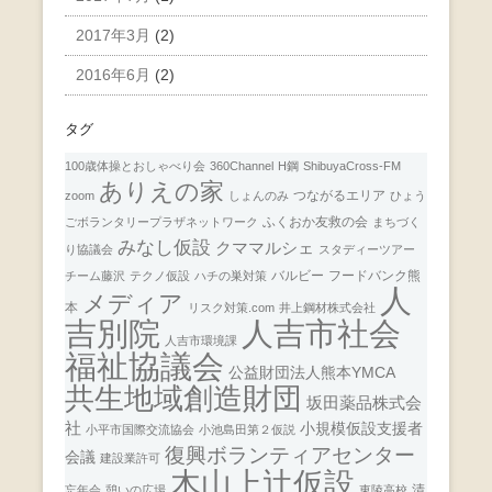
2017年3月
(2)
2016年6月
(2)
タグ
100歳体操とおしゃべり会
360Channel
H鋼
ShibuyaCross-FM
ありえの家
つながるエリア
zoom
しょんのみ
ひょう
ふくおか友救の会
ごボランタリープラザネットワーク
まちづく
みなし仮設
クママルシェ
り協議会
スタディーツアー
バルビー
フードバンク熊
チーム藤沢
テクノ仮設
ハチの巣対策
人
メディア
本
リスク対策.com
井上鋼材株式会社
人吉市社会
吉別院
人吉市環境課
福祉協議会
公益財団法人熊本YMCA
共生地域創造財団
坂田薬品株式会
社
小規模仮設支援者
小平市国際交流協会
小池島田第２仮説
復興ボランティアセンター
会議
建設業許可
木山上辻仮設
清
忘年会
憩いの広場
東陵高校