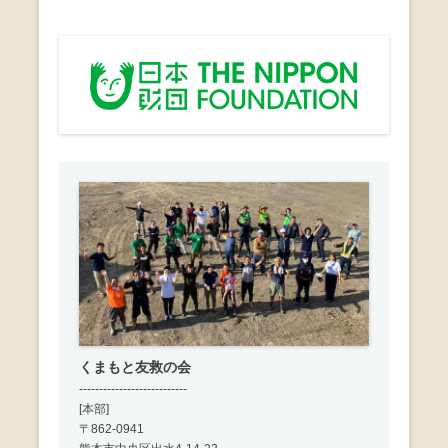
ビ
ゲ
ー
シ
ョ
ン
くまもと友救の会
---------------------------
[本部]
〒862-0941