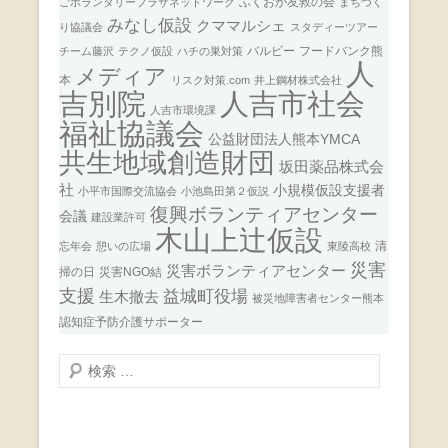
ふくおか友救の会
ごボランタリープラザネットワーク
まちづく
みなし仮設
クママルシェ
り協議会
スタディーツアー
バルビー
フードバンク熊
チーム藤沢
テクノ仮設
ハチの巣対策
人
メディア
本
リスク対策.com
井上鋼材株式会社
人吉市社会
吉別院
人吉市環境課
福祉協議会
公益財団法人熊本YMCA
共生地域創造財団
坂田薬品株式会
社
小規模仮設支援者
小平市国際交流協会
小池島田第２仮説
復興ボランティアセンター
会議
建設業許可
木山上辻仮設
清
忘年会
憩いの広場
東陵高校
災害
災害ボランティアセンター
掃の日
災害NGO結
支援
益城町役場
生木撤去
被災地障害者センター熊本
認知症予防介護サポーター
検
索
開
始