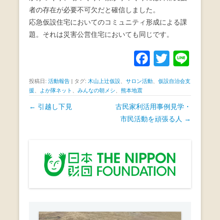
者の存在が必要不可欠だと確信しました。
応急仮設住宅においてのコミュニティ形成による課
題。それは災害公営住宅においても同じです。
F
T
Li
a
wi
n
投稿日:
活動報告
|
タグ:
木山上辻仮設
、
サロン活動
、
仮設自治会支
c
tt
e
援
、
よか隊ネット
、
みんなの朝メシ
、
熊本地震
e
er
投
←
引越し下見
古民家利活用事例見学・
b
稿
市民活動を頑張る人
→
ナ
o
ビ
o
ゲ
k
ー
シ
ョ
ン