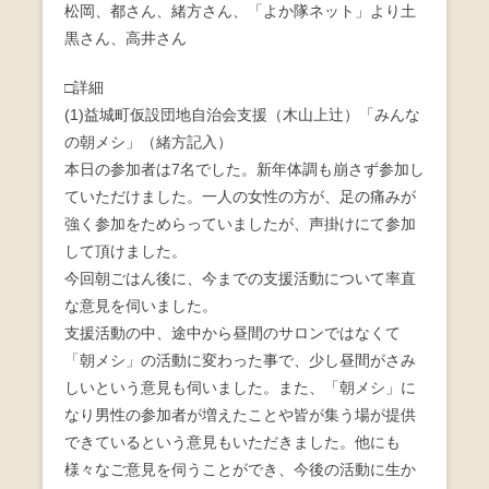
松岡、都さん、緒方さん、「よか隊ネット」より土
o
黒さん、高井さん
o
□詳細
k
(1)益城町仮設団地自治会支援（木山上辻）「みんな
の朝メシ」（緒方記入）
本日の参加者は7名でした。新年体調も崩さず参加し
ていただけました。一人の女性の方が、足の痛みが
強く参加をためらっていましたが、声掛けにて参加
して頂けました。
今回朝ごはん後に、今までの支援活動について率直
な意見を伺いました。
支援活動の中、途中から昼間のサロンではなくて
「朝メシ」の活動に変わった事で、少し昼間がさみ
しいという意見も伺いました。また、「朝メシ」に
なり男性の参加者が増えたことや皆が集う場が提供
できているという意見もいただきました。他にも
様々なご意見を伺うことができ、今後の活動に生か