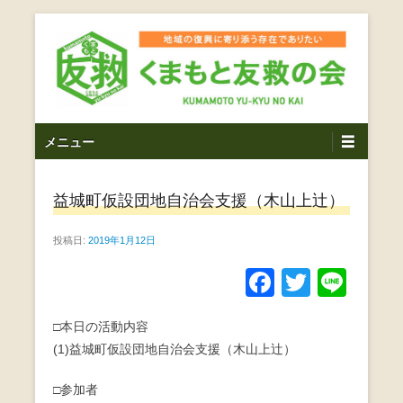
コ
ン
テ
ン
ツ
熊本震災支援・復興支援・熊本豪雨災害・益城町を拠点と
くまもと友救の会｜地域
メ
し代表松岡亮太を中心に、熊本地震発生直後から被災者の
へ
メニュー
復興・生活再建を目的に活動しているボランティア団体で
イ
ス
の復興に寄り添う存在で
す。
ン
キ
ありたい｜熊本県上益城
益城町仮設団地自治会支援（木山上辻）
メ
ッ
ニ
プ
郡益城町｜災害ボランテ
投稿日:
2019年1月12日
ュ
ー
ィア
F
T
Li
a
wi
n
□本日の活動内容
c
tt
e
(1)益城町仮設団地自治会支援（木山上辻）
e
er
b
□参加者