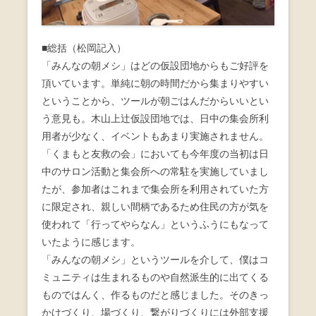
■総括（松岡記入）
「みんなの朝メシ」はどの仮設団地からもご好評を
頂いています。単純に朝の時間だから集まりやすい
ということから、ツールが朝ごはんだからいいとい
う意見も。木山上辻仮設団地では、日中の集会所利
用者が少なく、イベントもあまり実施されません。
「くまもと友救の会」においても今年度の当初は日
中のサロン活動と集会所への常駐を実施していまし
たが、参加者はこれまで集会所を利用されていた方
に限定され、親しい間柄であるため住民の方が気を
使われて「行ってやらなん」というふうにもなって
いたように感じます。
「みんなの朝メシ」というツールを介して、僕はコ
ミュニティは生まれるものや自然派生的に出てくる
ものではんく、作るものだと感じました。そのきっ
かけづくり、場づくり、繋がりづくりには外部支援