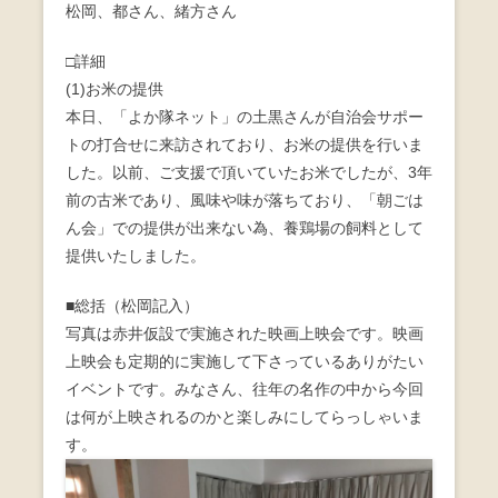
松岡、都さん、緒方さん
o
o
□詳細
(1)お米の提供
k
本日、「よか隊ネット」の土黒さんが自治会サポー
トの打合せに来訪されており、お米の提供を行いま
した。以前、ご支援で頂いていたお米でしたが、3年
前の古米であり、風味や味が落ちており、「朝ごは
ん会」での提供が出来ない為、養鶏場の飼料として
提供いたしました。
■総括（松岡記入）
写真は赤井仮設で実施された映画上映会です。映画
上映会も定期的に実施して下さっているありがたい
イベントです。みなさん、往年の名作の中から今回
は何が上映されるのかと楽しみにしてらっしゃいま
す。