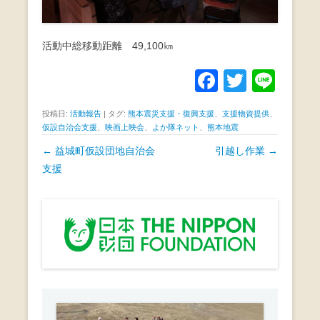
活動中総移動距離 49,100㎞
F
T
Li
a
wi
n
投稿日:
活動報告
|
タグ:
熊本震災支援・復興支援
、
支援物資提供
、
c
tt
e
仮設自治会支援
、
映画上映会
、
よか隊ネット
、
熊本地震
e
er
投
←
益城町仮設団地自治会
引越し作業
→
b
稿
支援
ナ
o
ビ
o
ゲ
k
ー
シ
ョ
ン