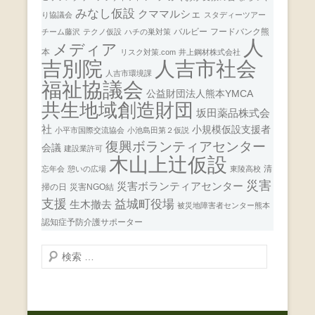
みなし仮設
クママルシェ
り協議会
スタディーツアー
バルビー
フードバンク熊
チーム藤沢
テクノ仮設
ハチの巣対策
人
メディア
本
リスク対策.com
井上鋼材株式会社
人吉市社会
吉別院
人吉市環境課
福祉協議会
公益財団法人熊本YMCA
共生地域創造財団
坂田薬品株式会
社
小規模仮設支援者
小平市国際交流協会
小池島田第２仮説
復興ボランティアセンター
会議
建設業許可
木山上辻仮設
清
忘年会
憩いの広場
東陵高校
災害
災害ボランティアセンター
掃の日
災害NGO結
支援
益城町役場
生木撤去
被災地障害者センター熊本
認知症予防介護サポーター
検
索
開
始