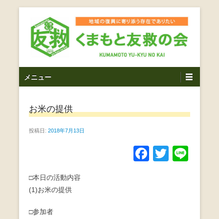
コ
ン
テ
ン
ツ
熊本震災支援・復興支援・熊本豪雨災害・益城町を拠点と
くまもと友救の会｜地域
メ
し代表松岡亮太を中心に、熊本地震発生直後から被災者の
へ
メニュー
復興・生活再建を目的に活動しているボランティア団体で
イ
ス
の復興に寄り添う存在で
す。
ン
キ
ありたい｜熊本県上益城
お米の提供
メ
ッ
ニ
プ
郡益城町｜災害ボランテ
投稿日:
2018年7月13日
ュ
ー
ィア
F
T
Li
a
wi
n
□本日の活動内容
c
tt
e
(1)お米の提供
e
er
b
□参加者