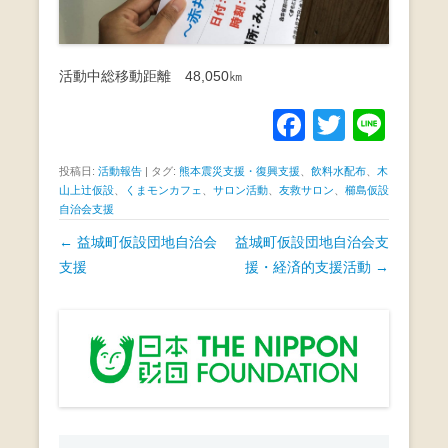
活動中総移動距離 48,050㎞
F
T
Li
a
wi
n
投稿日:
活動報告
|
タグ:
熊本震災支援・復興支援
、
飲料水配布
、
木
c
tt
e
山上辻仮設
、
くまモンカフェ
、
サロン活動
、
友救サロン
、
櫛島仮設
自治会支援
e
er
投
←
益城町仮設団地自治会
益城町仮設団地自治会支
b
稿
支援
援・経済的支援活動
→
o
ナ
o
ビ
k
ゲ
ー
シ
ョ
ン