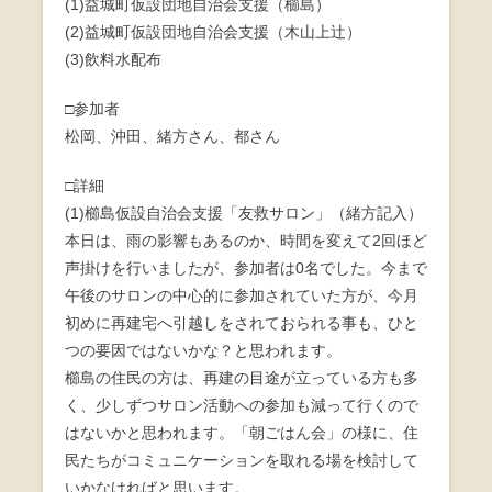
(1)益城町仮設団地自治会支援（櫛島）
e
er
(2)益城町仮設団地自治会支援（木山上辻）
b
(3)飲料水配布
o
□参加者
o
松岡、沖田、緒方さん、都さん
k
□詳細
(1)櫛島仮設自治会支援「友救サロン」（緒方記入）
本日は、雨の影響もあるのか、時間を変えて2回ほど
声掛けを行いましたが、参加者は0名でした。今まで
午後のサロンの中心的に参加されていた方が、今月
初めに再建宅へ引越しをされておられる事も、ひと
つの要因ではないかな？と思われます。
櫛島の住民の方は、再建の目途が立っている方も多
く、少しずつサロン活動への参加も減って行くので
はないかと思われます。「朝ごはん会」の様に、住
民たちがコミュニケーションを取れる場を検討して
いかなければと思います。