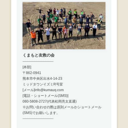
くまもと友救の会
---------------------------
[本部]
〒862-0941
熊本市中央区出水4-14-23
ミッドタウンイズミR号室
[メール]info@kumauq.com
[電話・ショートメール(SMS)]
080-5808-2727(代表松岡亮太直通)
※お問い合わせの際は原則メールかショートメール
(SMS)でお願いします。
---------------------------