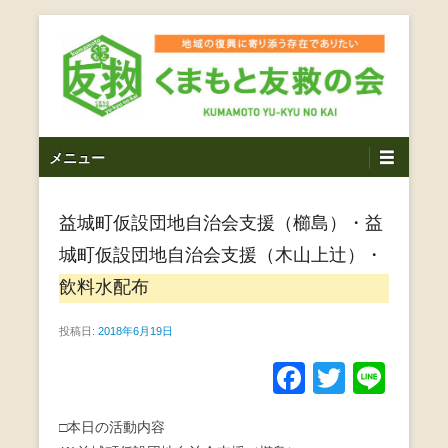
コ
ン
テ
ン
ツ
熊本震災支援・復興支援・熊本豪雨災害・益城町を拠点と
くまもと友救の会｜地域
メ
し代表松岡亮太を中心に、熊本地震発生直後から被災者の
へ
メニュー
復興・生活再建を目的に活動しているボランティア団体で
イ
ス
の復興に寄り添う存在で
す。
ン
キ
ありたい｜熊本県上益城
益城町仮設団地自治会支援（櫛島）・益
メ
ッ
ニ
プ
城町仮設団地自治会支援（木山上辻）・
郡益城町｜災害ボランテ
ュ
飲料水配布
ー
ィア
投稿日:
2018年6月19日
F
T
Li
a
wi
n
□本日の活動内容
c
tt
e