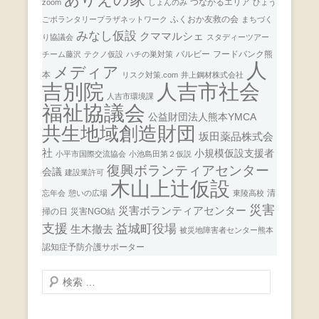
つながるエリア
zoom
しょんのみ
ひょう
ふくおか友救の会
ごボランタリープラザネットワーク
まちづく
みなし仮設
クママルシェ
り協議会
スタディーツアー
バルビー
フードバンク熊
チーム藤沢
テクノ仮設
ハチの巣対策
人
メディア
本
リスク対策.com
井上鋼材株式会社
人吉市社会
吉別院
人吉市環境課
福祉協議会
公益財団法人熊本YMCA
共生地域創造財団
坂田薬品株式会
社
小規模仮設支援者
小平市国際交流協会
小池島田第２仮説
復興ボランティアセンター
会議
建設業許可
木山上辻仮設
清
忘年会
憩いの広場
東陵高校
災害
災害ボランティアセンター
掃の日
災害NGO結
支援
益城町役場
生木撤去
被災地障害者センター熊本
認知症予防介護サポーター
検
索
開