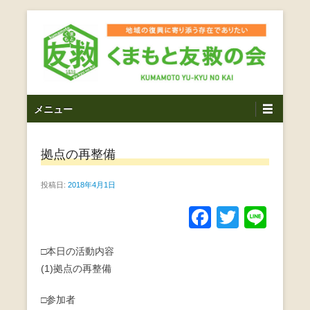
コ
ン
テ
ン
ツ
熊本震災支援・復興支援・熊本豪雨災害・益城町を拠点と
くまもと友救の会｜地域
メ
し代表松岡亮太を中心に、熊本地震発生直後から被災者の
へ
メニュー
復興・生活再建を目的に活動しているボランティア団体で
イ
ス
の復興に寄り添う存在で
す。
ン
キ
ありたい｜熊本県上益城
拠点の再整備
メ
ッ
ニ
プ
郡益城町｜災害ボランテ
投稿日:
2018年4月1日
ュ
ー
ィア
F
T
Li
a
wi
n
□本日の活動内容
c
tt
e
(1)拠点の再整備
e
er
b
□参加者