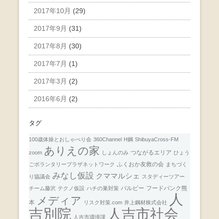
2017年10月
(29)
2017年9月
(31)
2017年8月
(30)
2017年7月
(1)
2017年3月
(2)
2016年6月
(2)
タグ
100歳体操とおしゃべり会
360Channel
H鋼
ShibuyaCross-FM
ありえの家
つながるエリア
zoom
しょんのみ
ひょう
ふくおか友救の会
ごボランタリープラザネットワーク
まちづく
みなし仮設
クママルシェ
り協議会
スタディーツアー
バルビー
フードバンク熊
チーム藤沢
テクノ仮設
ハチの巣対策
人
メディア
本
リスク対策.com
井上鋼材株式会社
人吉市社会
吉別院
人吉市環境課