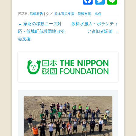
a
wi
n
投稿日:
活動報告
|
タグ:
熊本震災支援・復興支援
、
拠点
c
tt
e
投
←
家財の移動ニーズ対
飲料水搬入・ボランティ
e
er
稿
応・益城町仮設団地自治
ア参加者調整
→
b
ナ
会支援
o
ビ
ゲ
o
ー
k
シ
ョ
ン