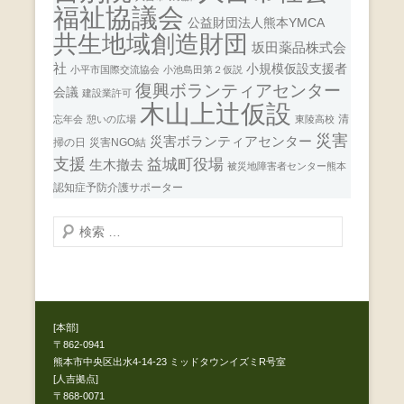
福祉協議会
公益財団法人熊本YMCA
共生地域創造財団
坂田薬品株式会
社
小規模仮設支援者
小平市国際交流協会
小池島田第２仮説
復興ボランティアセンター
会議
建設業許可
木山上辻仮設
清
忘年会
憩いの広場
東陵高校
災害
災害ボランティアセンター
掃の日
災害NGO結
支援
益城町役場
生木撤去
被災地障害者センター熊本
認知症予防介護サポーター
検
索
開
始
[本部]
〒862-0941
熊本市中央区出水4-14-23 ミッドタウンイズミR号室
[人吉拠点]
〒868-0071