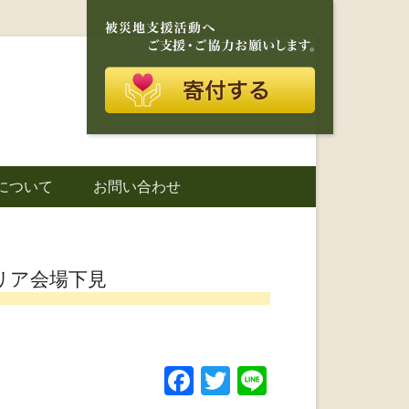
再建を目的に活動しているボランティア団体です。
に寄り添う存在
について
お問い合わせ
城町｜災害ボラ
リア会場下見
F
T
Li