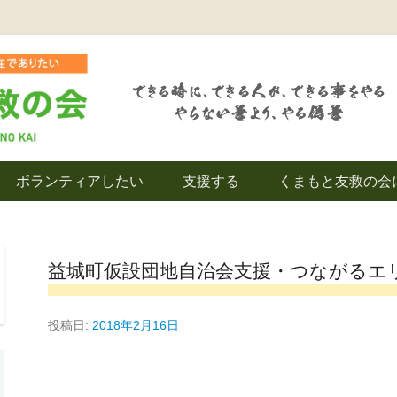
を拠点とし代表松岡亮太を中心に、熊本地震発生直後から被災者の復興・生活
救の会｜地域の復興
ボランティアしたい
支援する
くまもと友救の会
｜熊本県上益城郡益
益城町仮設団地自治会支援・つながるエ
投稿日:
2018年2月16日