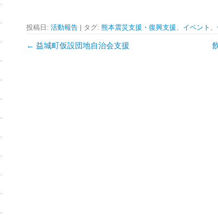
投稿日:
活動報告
|
タグ:
熊本震災支援・復興支援
、
イベント
、
投
←
益城町仮設団地自治会支援
稿
ナ
ビ
ゲ
ー
シ
ョ
ン