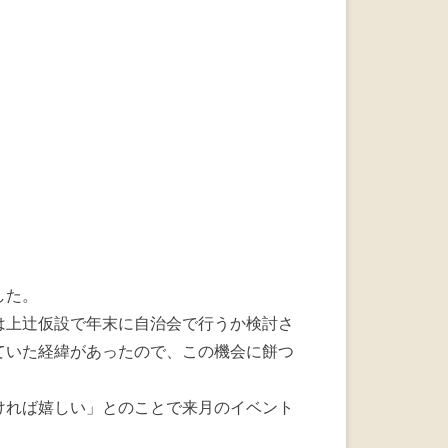
a
wi
n
c
tt
e
e
er
b
o
o
k
した。
は上辻仮設で年末に自治会で行うか検討さ
ていた経緯があったので、この機会に餅つ
ければ嬉しい」とのことで来月のイベント