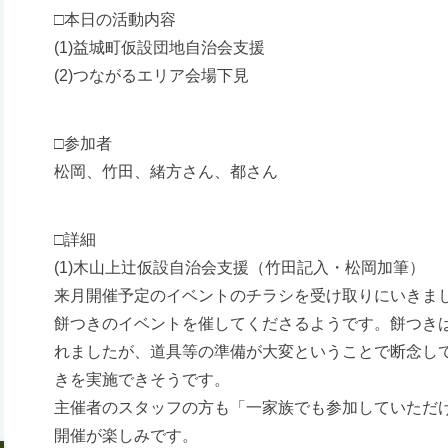
□本日の活動内容
(1)益城町仮設団地自治会支援
(2)つながるエリア会場下見
□参加者
松岡、竹田、緒方さん、都さん
□詳細
(1)木山上辻仮設自治会支援（竹田記入・松岡加筆）
来月開催予定のイベントのチラシを受け取りにいきま
餅つきのイベントを催してくださるようです。餅つき
れましたが、道具等の準備が大変ということで断念し
きを実施できそうです。
主催者のスタッフの方も「一家族でも参加していただ
開催が楽しみです。