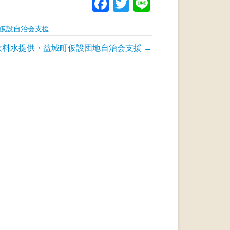
F
T
Li
a
wi
n
仮設自治会支援
c
tt
e
飲料水提供・益城町仮設団地自治会支援
e
er
→
b
o
o
k