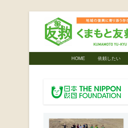
コ
ン
テ
ン
ツ
熊本震災支援・復興支援・熊本豪雨災害・益城町
くまもと友
へ
メ
HOME
依頼したい
ス
イ
キ
ン
でありたい
ッ
メ
プ
ニ
ンティア
ュ
ー