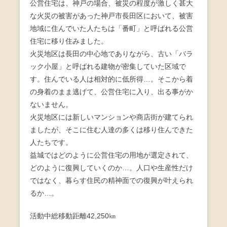
公営住宅は、神戸の場合、被災の程度が激しく甚大
な火災の被害があった神戸市長田区において、被害
地域に住んでいた人たちは「番町」と呼ばれる公営
住宅に移り住みました。
火災地区は長田の中心地でありながら、古い「バラ
ック小屋」と呼ばれる建物が密集していた区域で
す。住んでいる人は相対的に低所得…。そこから着
の身着のまま逃げて、公営住宅に入り、出る事がか
ないません。
火災地区には新しいマンションや商店街が建てられ
ましたが、そこに住む人達の多くは移り住んできた
人たちです。
益城ではどのように公営住宅の用地が選定されて、
どのように復興していくのか…。人口や生産性だけ
ではなく、暮らす住民の精神面での復興が叶えられ
るか…。
活動中総移動距離42,250㎞