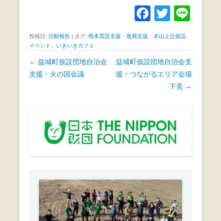
F
T
Li
a
wi
n
投稿日:
活動報告
|
タグ:
熊本震災支援・復興支援
、
木山上辻仮設
、
c
tt
e
イベント
、
いきいきカフェ
e
er
投
←
益城町仮設団地自治会
益城町仮設団地自治会支
b
稿
支援・火の国会議
援・つながるエリア会場
ナ
下見
→
o
ビ
o
ゲ
k
ー
シ
ョ
ン