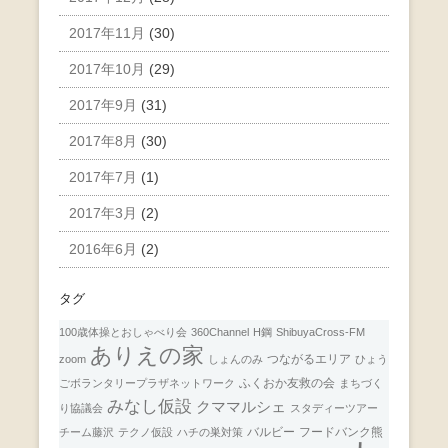
2017年11月
(30)
2017年10月
(29)
2017年9月
(31)
2017年8月
(30)
2017年7月
(1)
2017年3月
(2)
2016年6月
(2)
タグ
100歳体操とおしゃべり会
360Channel
H鋼
ShibuyaCross-FM
ありえの家
つながるエリア
zoom
しょんのみ
ひょう
ふくおか友救の会
ごボランタリープラザネットワーク
まちづく
みなし仮設
クママルシェ
り協議会
スタディーツアー
バルビー
フードバンク熊
チーム藤沢
テクノ仮設
ハチの巣対策