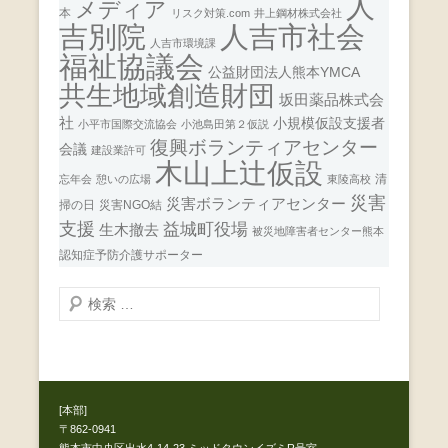
人
メディア
本
リスク対策.com
井上鋼材株式会社
人吉市社会
吉別院
人吉市環境課
福祉協議会
公益財団法人熊本YMCA
共生地域創造財団
坂田薬品株式会
社
小規模仮設支援者
小平市国際交流協会
小池島田第２仮説
復興ボランティアセンター
会議
建設業許可
木山上辻仮設
清
忘年会
憩いの広場
東陵高校
災害
災害ボランティアセンター
掃の日
災害NGO結
支援
益城町役場
生木撤去
被災地障害者センター熊本
認知症予防介護サポーター
検
索
開
始
[本部]
〒862-0941