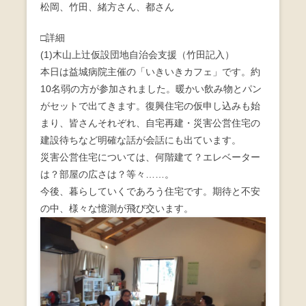
松岡、竹田、緒方さん、都さん
o
o
□詳細
(1)木山上辻仮設団地自治会支援（竹田記入）
k
本日は益城病院主催の「いきいきカフェ」です。約
10名弱の方が参加されました。暖かい飲み物とパン
がセットで出てきます。復興住宅の仮申し込みも始
まり、皆さんそれぞれ、自宅再建・災害公営住宅の
建設待ちなど明確な話が会話にも出ています。
災害公営住宅については、何階建て？エレベーター
は？部屋の広さは？等々……。
今後、暮らしていくであろう住宅です。期待と不安
の中、様々な憶測が飛び交います。