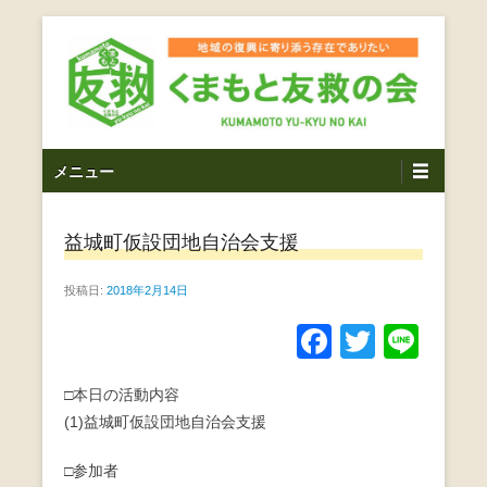
コ
ン
テ
ン
ツ
熊本震災支援・復興支援・熊本豪雨災害・益城町を拠点と
くまもと友救の会｜地域
メ
し代表松岡亮太を中心に、熊本地震発生直後から被災者の
へ
メニュー
復興・生活再建を目的に活動しているボランティア団体で
イ
ス
の復興に寄り添う存在で
す。
ン
キ
ありたい｜熊本県上益城
益城町仮設団地自治会支援
メ
ッ
ニ
プ
郡益城町｜災害ボランテ
投稿日:
2018年2月14日
ュ
ー
ィア
F
T
Li
a
wi
n
□本日の活動内容
c
tt
e
(1)益城町仮設団地自治会支援
e
er
b
□参加者