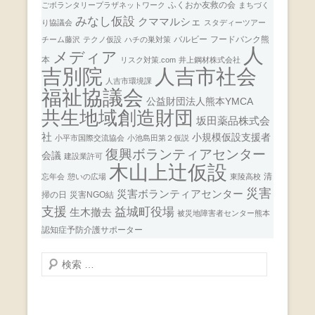
ふくおか友救の会
ごボランタリープラザネットワーク
まちづく
みなし仮設
クママルシェ
り協議会
スタディーツアー
バルビー
フードバンク熊
チーム藤沢
テクノ仮設
ハチの巣対策
人
メディア
本
リスク対策.com
井上鋼材株式会社
人吉市社会
吉別院
人吉市環境課
福祉協議会
公益財団法人熊本YMCA
共生地域創造財団
坂田薬品株式会
社
小規模仮設支援者
小平市国際交流協会
小池島田第２仮説
復興ボランティアセンター
会議
建設業許可
木山上辻仮設
清
忘年会
憩いの広場
東陵高校
災害
災害ボランティアセンター
掃の日
災害NGO結
支援
益城町役場
生木撤去
被災地障害者センター熊本
認知症予防介護サポーター
検
索
開
始