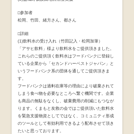
b
□参加者
o
松岡、竹田、緒方さん、都さん
o
□詳細
k
(1)飲料水の受け入れ（竹田記入・松岡加筆）
「アサヒ飲料」様より飲料水をご提供頂きました。
これらのご提供頂く飲料水はフードバンクに登録し
ている企業から「セカンドハーベストジャパン」と
いうフードバンク系の団体を通してご提供頂きま
す。
フードバンクは過剰在庫等の理由により破棄されて
しまう食べ物を必要なところへ繋ぐ機関です。企業
も商品の無駄をなくし、破棄費用の削減にもつなが
ります。くまもと友救の会ではご提供頂いた飲料水
を緊急支援物資としてではなく、コミュニティ形成
のツールとして有効利用できるよう配布させて頂き
たいと思っております。