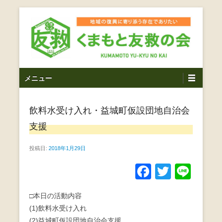
コ
ン
テ
ン
ツ
熊本震災支援・復興支援・熊本豪雨災害・益城町を拠点と
くまもと友救の会｜地域
メ
し代表松岡亮太を中心に、熊本地震発生直後から被災者の
へ
メニュー
復興・生活再建を目的に活動しているボランティア団体で
イ
ス
の復興に寄り添う存在で
す。
ン
キ
ありたい｜熊本県上益城
飲料水受け入れ・益城町仮設団地自治会
メ
ッ
ニ
プ
支援
郡益城町｜災害ボランテ
ュ
ー
投稿日:
2018年1月29日
ィア
F
T
Li
a
wi
n
□本日の活動内容
c
tt
e
(1)飲料水受け入れ
e
er
(2)益城町仮設団地自治会支援