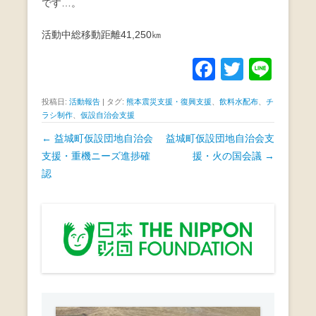
です…。
活動中総移動距離41,250㎞
F
T
Li
a
wi
n
投稿日:
活動報告
|
タグ:
熊本震災支援・復興支援
、
飲料水配布
、
チ
c
tt
e
ラシ制作
、
仮設自治会支援
e
er
投
←
益城町仮設団地自治会
益城町仮設団地自治会支
b
稿
支援・重機ニーズ進捗確
援・火の国会議
→
ナ
認
o
ビ
o
ゲ
k
ー
シ
ョ
ン