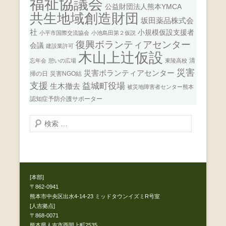
福祉協議会
公益財団法人熊本YMCA
共生地域創造財団
坂田薬品株式会
社
小規模仮設支援者
小平市国際交流協会
小池島田第２仮説
復興ボランティアセンター
会議
建設業許可
木山上辻仮設
清
忘年会
憩いの広場
東陵高校
災害
災害ボランティアセンター
掃の日
災害NGO結
支援
益城町役場
生木撤去
被災地障害者センター熊本
認知症予防介護サポーター
検
索
開
始
[本部]
〒862-0941
熊本市中央区出水4-14-23 ミッドタウンイズミR号室
[人吉拠点]
〒868-0071
熊本県人吉市西間上町2535