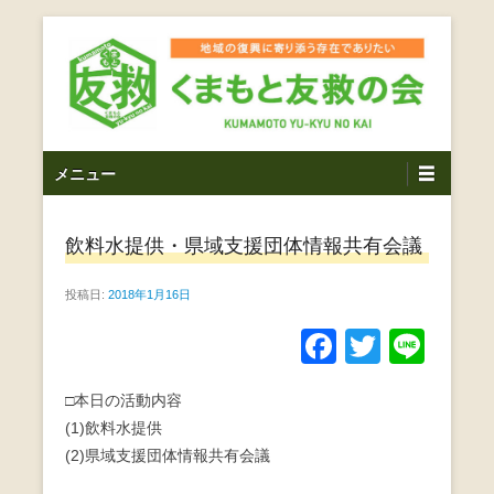
コ
ン
テ
ン
ツ
熊本震災支援・復興支援・熊本豪雨災害・益城町を拠点と
くまもと友救の会｜地域
メ
し代表松岡亮太を中心に、熊本地震発生直後から被災者の
へ
メニュー
復興・生活再建を目的に活動しているボランティア団体で
イ
ス
の復興に寄り添う存在で
す。
ン
キ
ありたい｜熊本県上益城
飲料水提供・県域支援団体情報共有会議
メ
ッ
ニ
プ
郡益城町｜災害ボランテ
投稿日:
2018年1月16日
ュ
ー
ィア
F
T
Li
a
wi
n
□本日の活動内容
c
tt
e
(1)飲料水提供
e
er
(2)県域支援団体情報共有会議
b