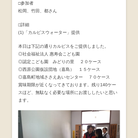
□参加者
o
松岡、竹田、都さん
o
□詳細
k
(1)「カルピスウォーター」提供
本日は下記の通りカルピスをご提供しました。
◎社会福祉法人 惠寿会こども園
◎認定こども園 みどりの里 ２０ケース
◎西原公園仮設団地（嘉島） １５ケース
◎嘉島町地域ささえあいセンター ７０ケース
賞味期限が近くなってきております。残り140ケー
スほど、無駄なく必要な場所にお渡ししたいと思い
ます。