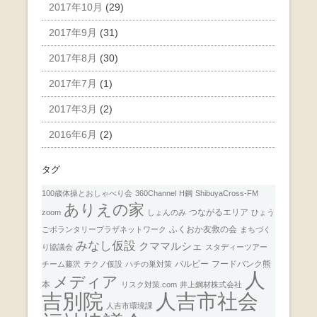
2017年10月
(29)
2017年9月
(31)
2017年8月
(30)
2017年7月
(1)
2017年3月
(2)
2016年6月
(2)
タグ
100歳体操とおしゃべり会
360Channel
H鋼
ShibuyaCross-FM
ありえの家
つながるエリア
zoom
しょんのみ
ひょう
ふくおか友救の会
ごボランタリープラザネットワーク
まちづく
みなし仮設
クママルシェ
り協議会
スタディーツアー
バルビー
フードバンク熊
チーム藤沢
テクノ仮設
ハチの巣対策
人
メディア
本
リスク対策.com
井上鋼材株式会社
人吉市社会
吉別院
人吉市環境課