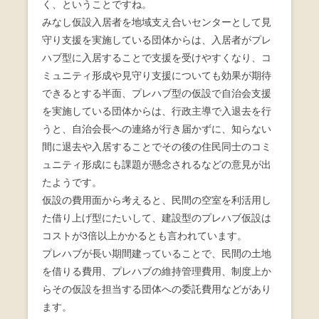
く、ということですね。
みなし仮設入居者を地域支え合いセンターとして見
守り支援を実施している団体からは、入居者がプレ
ハブ型に入居することで支援を受けやすくなり、コ
ミュニティ形成や見守り支援についても効果が期待
できるとする半面、プレハブ型の仮設で自治会支援
を実施している団体からは、行政主導で入退去を行
うと、自治会長への連絡が行き届かずに、知らない
間に退去や入居することでその後の住民同士のコミ
ュニティ形成にも課題が懸念されるなどの意見が出
たようです。
仮設の費用面から考えると、民間の空室を利活用し
た借り上げ型にたいして、建設型のプレハブ仮設は
コストが3倍以上かかるとも言われています。
プレハブが長い期間建っていることで、民間の土地
を借りる費用、プレハブの維持管理費用、制度上か
らその仮設を担当する団体への委託費用などがあり
ます。