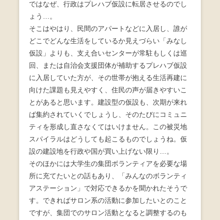
ではなぜ、行政はプレハブ仮設に転居させるのでし
ょう…。
そこはやはり、民間のアパートなどに入居し、誰が
どこでどんな生活をしているか見えづらい「みなし
仮設」よりも、支え合いセンターが常駐もしくは巡
回、または自治会支援団体が補助するプレハブ仮設
に入居していた方が、その世帯が抱える生活再建に
向けた課題も見えやすく、住民の声が届きやすいこ
とがあると思います。建設型の仮設も、次期が来れ
ば集約されていくでしょうし、そのたびにコミュニ
ティを形成し直さなくてはいけません。この被災地
スパイラルはどうしても起こるものでしょうね。仮
設の建設地を行政や国が買い上げない限り…。
そのほかには大学生の集団ボランティアを必要な場
所に充てたいとの話もあり、「みんなのボランティ
アステーション」で対応できるかを聞かれたそうで
す。できればサロン系の活動に参加したいとのこと
ですが、集団でのサロン活動となると調整するのも