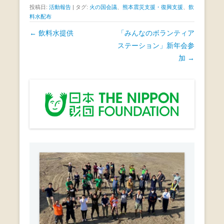
a
wi
n
投稿日:
活動報告
|
タグ:
火の国会議
、
熊本震災支援・復興支援
、
飲
c
tt
e
料水配布
e
er
投
←
飲料水提供
「みんなのボランティア
b
稿
ステーション」新年会参
ナ
加
→
o
ビ
o
ゲ
k
ー
シ
ョ
ン