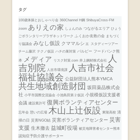
タグ
100歳体操とおしゃべり会
360Channel
H鋼
ShibuyaCross-FM
ありえの家
つながるエリア
zoom
しょんのみ
ひょう
ふくおか友救の会
ごボランタリープラザネットワーク
まちづく
みなし仮設
クママルシェ
り協議会
スタディーツアー
バルビー
フードバンク熊
チーム藤沢
テクノ仮設
ハチの巣対策
人
メディア
本
リスク対策.com
井上鋼材株式会社
人吉市社会
吉別院
人吉市環境課
福祉協議会
公益財団法人熊本YMCA
共生地域創造財団
坂田薬品株式会
社
小規模仮設支援者
小平市国際交流協会
小池島田第２仮説
復興ボランティアセンター
会議
建設業許可
木山上辻仮設
清
忘年会
憩いの広場
東陵高校
災害
災害ボランティアセンター
掃の日
災害NGO結
支援
益城町役場
生木撤去
被災地障害者センター熊本
認知症予防介護サポーター