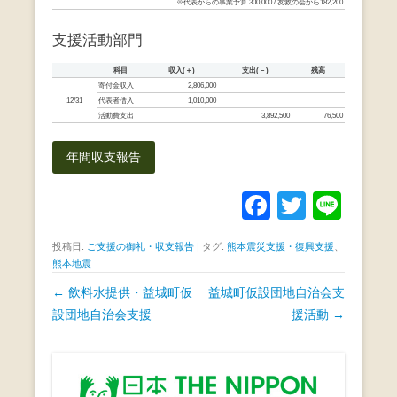
※代表からの事業予算 300,000 / 友救の会から182,200
o
支援活動部門
o
k
科目
収入(＋)
支出(－)
残高
寄付金収入
2,806,000
12/31
代表者借入
1,010,000
活動費支出
3,892,500
76,500
年間収支報告
F
T
Li
a
wi
n
投稿日:
ご支援の御礼・収支報告
|
タグ:
熊本震災支援・復興支援
、
c
tt
e
熊本地震
e
er
投
←
飲料水提供・益城町仮
益城町仮設団地自治会支
b
稿
設団地自治会支援
援活動
→
ナ
o
ビ
o
ゲ