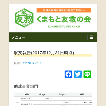
コ
ン
テ
ン
ツ
熊本震災支援・復興支援・熊本豪雨災害・益城町を拠点と
くまもと友救の会｜地域
メ
し代表松岡亮太を中心に、熊本地震発生直後から被災者の
へ
メニュー
復興・生活再建を目的に活動しているボランティア団体で
イ
ス
の復興に寄り添う存在で
す。
ン
キ
ありたい｜熊本県上益城
収支報告(2017年12月31日時点)
メ
ッ
ニ
プ
郡益城町｜災害ボランテ
投稿日:
2017年12月31日
ュ
ー
ィア
F
T
Li
a
wi
n
助成事業部門
c
tt
e
e
er
科目
収入(＋)
支出(－)
残高
助成金収入
5,430,000
b
12/31
5,912,200
▲482,200
助成事業支出