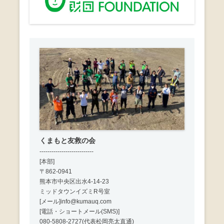
k
ー
シ
ョ
ン
くまもと友救の会
---------------------------
[本部]
〒862-0941
熊本市中央区出水4-14-23
ミッドタウンイズミR号室
[メール]info@kumauq.com
[電話・ショートメール(SMS)]
080-5808-2727(代表松岡亮太直通)