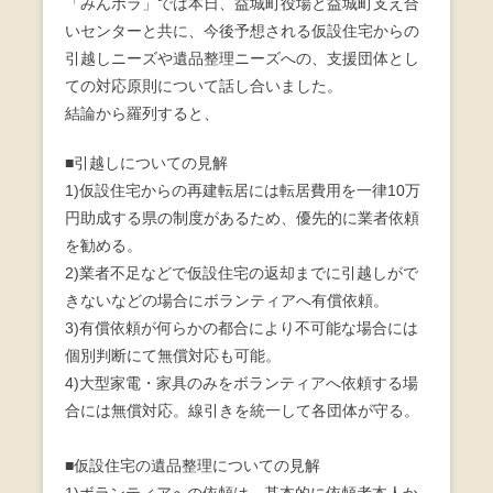
「みんボラ」では本日、益城町役場と益城町支え合
いセンターと共に、今後予想される仮設住宅からの
引越しニーズや遺品整理ニーズへの、支援団体とし
ての対応原則について話し合いました。
結論から羅列すると、
■引越しについての見解
1)仮設住宅からの再建転居には転居費用を一律10万
円助成する県の制度があるため、優先的に業者依頼
を勧める。
2)業者不足などで仮設住宅の返却までに引越しがで
きないなどの場合にボランティアへ有償依頼。
3)有償依頼が何らかの都合により不可能な場合には
個別判断にて無償対応も可能。
4)大型家電・家具のみをボランティアへ依頼する場
合には無償対応。線引きを統一して各団体が守る。
■仮設住宅の遺品整理についての見解
1)ボランティアへの依頼は、基本的に依頼者本人か