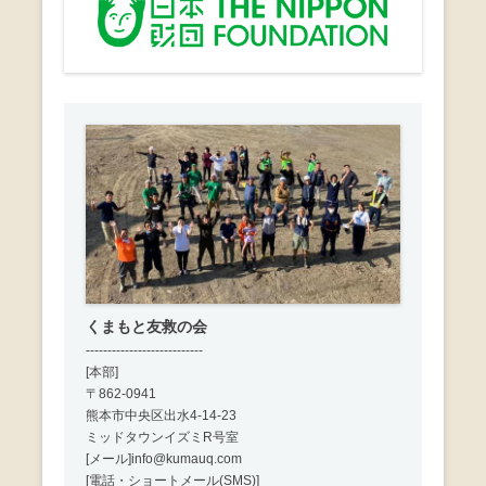
シ
ョ
ン
くまもと友救の会
---------------------------
[本部]
〒862-0941
熊本市中央区出水4-14-23
ミッドタウンイズミR号室
[メール]info@kumauq.com
[電話・ショートメール(SMS)]