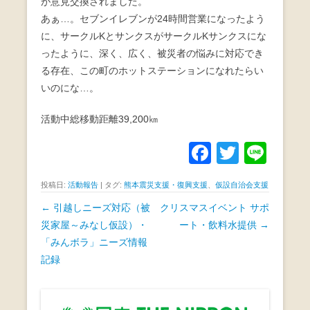
が意見交換されました。
あぁ…。セブンイレブンが24時間営業になったよう
に、サークルKとサンクスがサークルKサンクスにな
ったように、深く、広く、被災者の悩みに対応でき
る存在、この町のホットステーションになれたらい
いのにな…。
活動中総移動距離39,200㎞
F
T
Li
a
wi
n
投稿日:
活動報告
|
タグ:
熊本震災支援・復興支援
、
仮設自治会支援
c
tt
e
投
←
引越しニーズ対応（被
クリスマスイベント サポ
e
er
稿
災家屋～みなし仮設）・
ート・飲料水提供
→
b
ナ
「みんボラ」ニーズ情報
o
ビ
記録
ゲ
o
ー
k