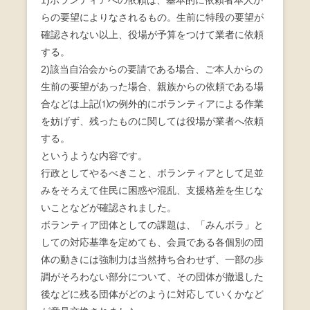
らの要望によりなされるもの。生前に特段の要望が
確認されない以上、役場が予算をつけて業者に依頼
する。
2)該当自治会からの要請である場合、ご本人からの
生前の要望があった場合、親族からの依頼である場
合などは上記⑴の例外的にボランティアによる作業
を妨げず、残ったものに関しては役場が業者へ依頼
する。
というような内容です。
行政としてやるべきこと、ボランティアとして足並
みをそろえて住民に困惑や混乱、支援格差を生じな
いことなどが確認されました。
ボランティア団体としての課題は、「みんボラ」と
しての対応基準を定めても、会員である各個別の団
体の動きには強制力は当然持ち合わせず、一部の歩
調がそろわない部分について、その団体が撤退した
後などに残る団体がどのように対応していくかなど