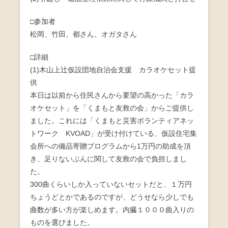
b
□参加者
o
松岡、竹田、都さん、オガタさん
o
□詳細
k
(1)木山上辻仮設団地自治会支援 カラオケセット提
供
本日は以前から住民さんから要望の高かった「カラ
オケセット」を「くまもと友救の会」からご提供し
ました。これには「くまもと災害ボランティアネッ
トワーク KVOAD」が受け付けている、仮設住宅集
会所への備品寄贈プログラムから1万円の助成を頂
き、足りないぶんに関して友救の会で負担しまし
た。
300曲くらいしか入っていないセットだと、１万円
ちょうどとかであるのですが、どうせなら少しでも
曲数が多い方が楽しめます。内臓１０００曲入りの
ものを選びました。