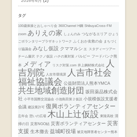
2016年6月
(2)
タグ
100歳体操とおしゃべり会
360Channel
H鋼
ShibuyaCross-FM
ありえの家
つながるエリア
zoom
しょんのみ
ひょう
ふくおか友救の会
ごボランタリープラザネットワーク
まちづく
みなし仮設
クママルシェ
り協議会
スタディーツアー
バルビー
フードバンク熊
チーム藤沢
テクノ仮設
ハチの巣対策
人
メディア
本
リスク対策.com
井上鋼材株式会社
人吉市社会
吉別院
人吉市環境課
福祉協議会
公益財団法人熊本YMCA
共生地域創造財団
坂田薬品株式会
社
小規模仮設支援者
小平市国際交流協会
小池島田第２仮説
復興ボランティアセンター
会議
建設業許可
木山上辻仮設
清
忘年会
憩いの広場
東陵高校
災害
災害ボランティアセンター
掃の日
災害NGO結
支援
益城町役場
生木撤去
被災地障害者センター熊本