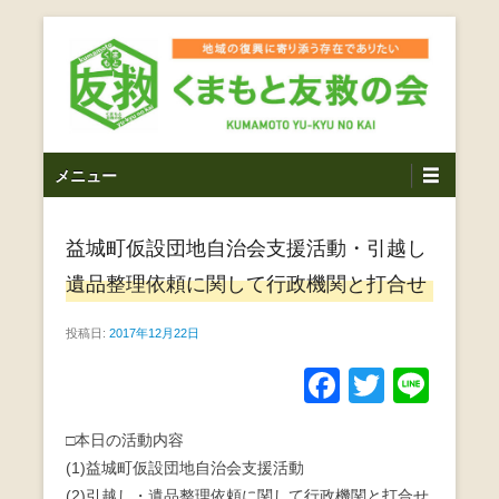
コ
ン
テ
ン
ツ
熊本震災支援・復興支援・熊本豪雨災害・益城町を拠点と
くまもと友救の会｜地域
メ
し代表松岡亮太を中心に、熊本地震発生直後から被災者の
へ
メニュー
復興・生活再建を目的に活動しているボランティア団体で
イ
ス
の復興に寄り添う存在で
す。
ン
キ
ありたい｜熊本県上益城
益城町仮設団地自治会支援活動・引越し
メ
ッ
ニ
プ
遺品整理依頼に関して行政機関と打合せ
郡益城町｜災害ボランテ
ュ
ー
投稿日:
2017年12月22日
ィア
F
T
Li
a
wi
n
□本日の活動内容
c
tt
e
(1)益城町仮設団地自治会支援活動
e
er
(2)引越し・遺品整理依頼に関して行政機関と打合せ