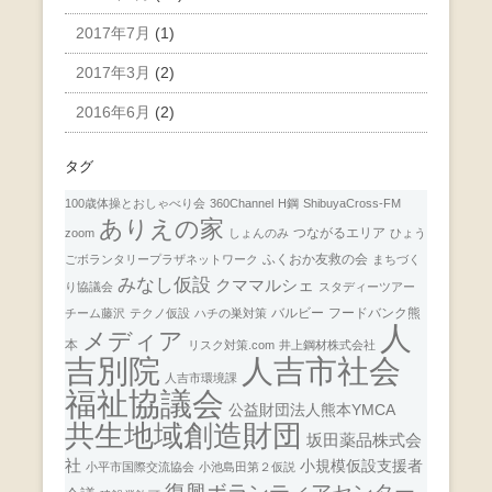
2017年7月
(1)
2017年3月
(2)
2016年6月
(2)
タグ
100歳体操とおしゃべり会
360Channel
H鋼
ShibuyaCross-FM
ありえの家
つながるエリア
zoom
しょんのみ
ひょう
ふくおか友救の会
ごボランタリープラザネットワーク
まちづく
みなし仮設
クママルシェ
り協議会
スタディーツアー
バルビー
フードバンク熊
チーム藤沢
テクノ仮設
ハチの巣対策
人
メディア
本
リスク対策.com
井上鋼材株式会社
人吉市社会
吉別院
人吉市環境課
福祉協議会
公益財団法人熊本YMCA
共生地域創造財団
坂田薬品株式会
社
小規模仮設支援者
小平市国際交流協会
小池島田第２仮説
復興ボランティアセンター