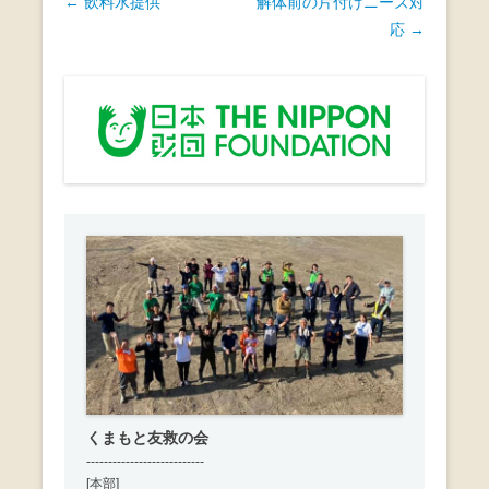
e
er
投
←
飲料水提供
解体前の片付けニーズ対
b
稿
応
→
ナ
o
ビ
o
ゲ
k
ー
シ
ョ
ン
くまもと友救の会
---------------------------
[本部]