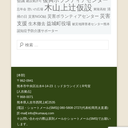
会議
建設業許可
木山上辻仮設
清
忘年会
憩いの広場
東陵高校
災害
災害ボランティアセンター
掃の日
災害NGO結
支援
益城町役場
生木撤去
被災地障害者センター熊本
認知症予防介護サポーター
検
索
開
始
[本部]
〒862-0941
熊本市中央区出水4-14-23 ミッドタウンイズミR号室
[人吉拠点]
〒868-0071
熊本県人吉市西間上町2535
[電話・ショートメール(SMS)] 080-5808-2727(代表松岡亮太直通)
[E-mail] info@kumauq.com
※お問い合わせの際は原則メールかショートメール(SMS)でお願い
します。