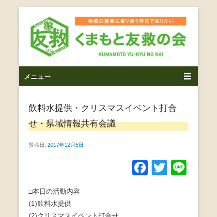
コ
ン
テ
ン
ツ
熊本震災支援・復興支援・熊本豪雨災害・益城町を拠点と
くまもと友救の会｜地域
メ
し代表松岡亮太を中心に、熊本地震発生直後から被災者の
へ
メニュー
復興・生活再建を目的に活動しているボランティア団体で
イ
ス
の復興に寄り添う存在で
す。
ン
キ
ありたい｜熊本県上益城
飲料水提供・クリスマスイベント打合
メ
ッ
ニ
プ
せ・県域情報共有会議
郡益城町｜災害ボランテ
ュ
ー
投稿日:
2017年12月5日
ィア
F
T
Li
a
wi
n
□本日の活動内容
c
tt
e
(1)飲料水提供
e
er
(2)クリスマスイベント打合せ