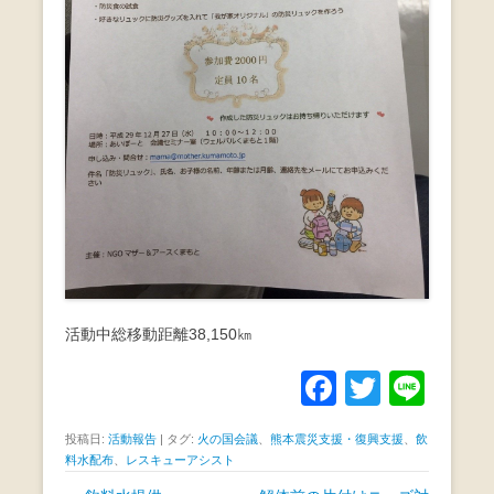
活動中総移動距離38,150㎞
F
T
Li
a
wi
n
投稿日:
活動報告
|
タグ:
火の国会議
、
熊本震災支援・復興支援
、
飲
c
tt
e
料水配布
、
レスキューアシスト