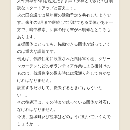
人件費率が5割を超えたまま黒字決算とできたのは順
調なスタートアップと言えます。
火の国会議では翌年度の活動予定を共有したようで
す。来年の3月まで継続して活動できる団体がある一
方で、暗中模索、団体の行く末が不明確なところも
あります。
支援団体にとっても、協働できる団体が減っていく
のは重大な課題です。
例えば、仮設住宅に設置された風除室や棚、グリー
ンカーテンなどのボランティア作業による後付けの
ものは、仮設住宅の退去時には元通り外しておかな
ければなりません。
設置するだけして、撤去するときにはもういな
い…。
その後処理は、その時まで残っている団体が対応し
なければなりません。
今後、益城町及び熊本はどのように動いていくんで
しょうか…。