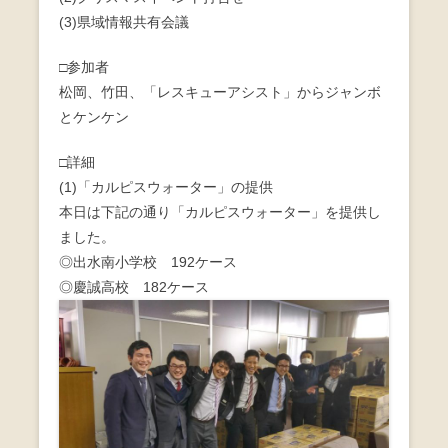
b
(3)県域情報共有会議
o
□参加者
o
松岡、竹田、「レスキューアシスト」からジャンボ
k
とケンケン
□詳細
(1)「カルピスウォーター」の提供
本日は下記の通り「カルピスウォーター」を提供し
ました。
◎出水南小学校 192ケース
◎慶誠高校 182ケース