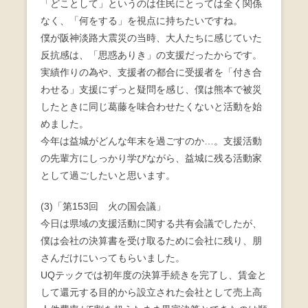
「どことして」というのは住民にとっては全く関係
なく、「何をする」を視点に持ちたいですね。
僕が阪神淡路大震災の当時、大人たちに感じていた
反抗感は、「思惑ありき」の支援だったからです。
実績作りの為や、支援者の都合に受援者を「付き合
わせる」支援にずっと疑問を感じ、僕は熊本で被災
したときに同じ葛藤を味合わせたくないと活動を始
めました。
今年は益城がどんな年末を過ごすのか…。支援活動
の先輩方にしっかり学びながら、益城に残る活動家
として過ごしたいと思います。
(3)「第153回 火の国会議」
今日は県域の支援活動に関する共有会議でしたが、
僕は会社の決算書を受け取るために会社に残り、朋
さんだけにいってもらいました。
UQテックでは初年度の決算手続きを完了し、賃金と
して還元する目的から設立された会社として売上高