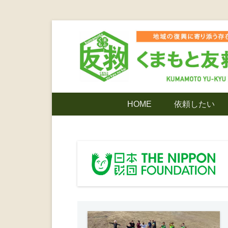
コ
ン
テ
ン
ツ
熊本震災支援・復興支援・熊本豪雨災害・益城町
くまもと友
へ
メ
HOME
依頼したい
ス
イ
キ
ン
でありたい
ッ
メ
プ
ニ
ンティア
ュ
ー