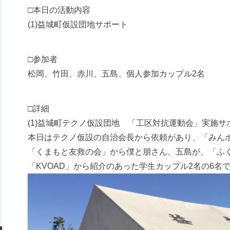
□本日の活動内容
(1)益城町仮設団地サポート
□参加者
松岡、竹田、赤川、五島、個人参加カップル2名
□詳細
(1)益城町テクノ仮設団地 「工区対抗運動会」実施サ
本日はテクノ仮設の自治会長から依頼があり、「みん
「くまもと友救の会」から僕と朋さん、五島が、「ふ
「KVOAD」から紹介のあった学生カップル2名の6名