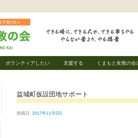
を拠点とし代表松岡亮太を中心に、熊本地震発生直後から被災者の復興・生活
救の会｜地域の復興
ボランティアしたい
支援する
くまもと友救の会
｜熊本県上益城郡益
益城町仮設団地サポート
投稿日:
2017年11月5日