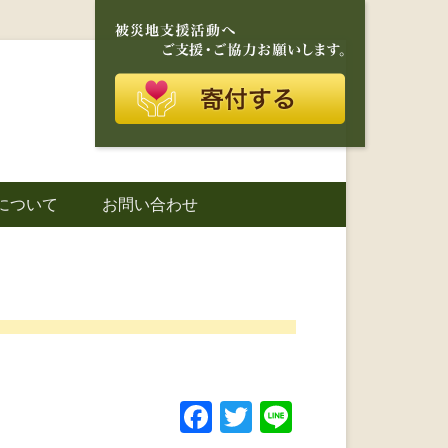
再建を目的に活動しているボランティア団体です。
に寄り添う存在
について
お問い合わせ
城町｜災害ボラ
F
T
Li