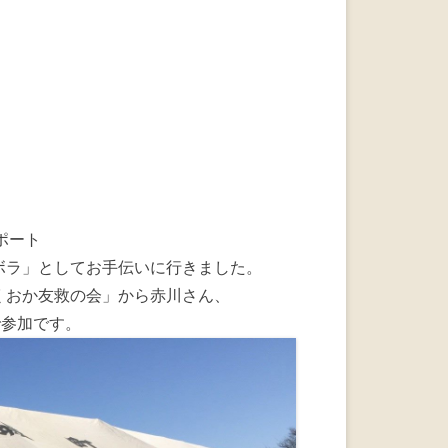
a
wi
n
c
tt
e
e
er
b
o
o
k
ポート
ボラ」としてお手伝いに行きました。
くおか友救の会」から赤川さん、
で参加です。