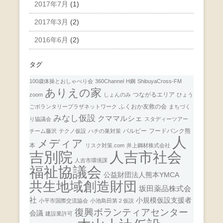
2017年7月
(1)
2017年3月
(2)
2016年6月
(2)
タグ
100歳体操とおしゃべり会
360Channel
H鋼
ShibuyaCross-FM
ありえの家
つながるエリア
zoom
しょんのみ
ひょう
ふくおか友救の会
ごボランタリープラザネットワーク
まちづく
みなし仮設
クママルシェ
り協議会
スタディーツアー
バルビー
フードバンク熊
チーム藤沢
テクノ仮設
ハチの巣対策
人
メディア
本
リスク対策.com
井上鋼材株式会社
人吉市社会
吉別院
人吉市環境課
福祉協議会
公益財団法人熊本YMCA
共生地域創造財団
坂田薬品株式会
社
小規模仮設支援者
小平市国際交流協会
小池島田第２仮説
復興ボランティアセンター
会議
建設業許可