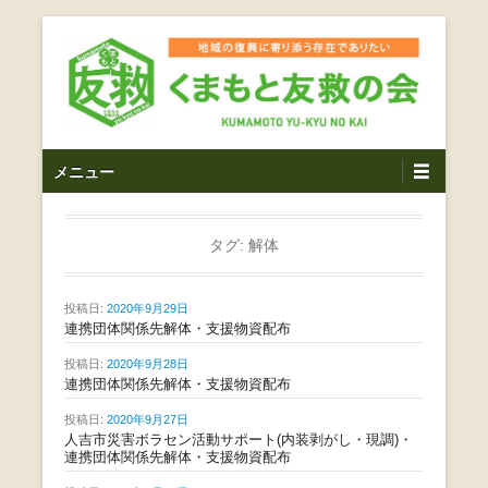
コ
ン
テ
ン
ツ
熊本震災支援・復興支援・熊本豪雨災害・益城町を拠点と
くまもと友救の会｜地域
メ
し代表松岡亮太を中心に、熊本地震発生直後から被災者の
へ
メニュー
復興・生活再建を目的に活動しているボランティア団体で
イ
ス
の復興に寄り添う存在で
す。
ン
キ
ありたい｜熊本県上益城
メ
タグ:
解体
ッ
ニ
プ
郡益城町｜災害ボランテ
ュ
投稿日:
2020年9月29日
ー
連携団体関係先解体・支援物資配布
ィア
投稿日:
2020年9月28日
連携団体関係先解体・支援物資配布
投稿日:
2020年9月27日
人吉市災害ボラセン活動サポート(内装剥がし・現調)・
連携団体関係先解体・支援物資配布