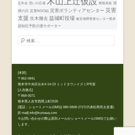
木山上辻仮設
清
忘年会
憩いの広場
東陵高校
災害
災害ボランティアセンター
掃の日
災害NGO結
支援
益城町役場
生木撤去
被災地障害者センター熊本
認知症予防介護サポーター
検
索
開
始
[本部]
〒862-0941
熊本市中央区出水4-14-23 ミッドタウンイズミR号室
[人吉拠点]
〒868-0071
熊本県人吉市西間上町2535
[電話・ショートメール(SMS)] 080-5808-2727(代表松岡亮太直通)
[E-mail] info@kumauq.com
※お問い合わせの際は原則メールかショートメール(SMS)でお願い
します。