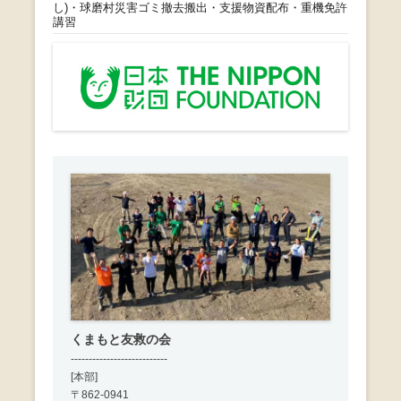
し)・球磨村災害ゴミ撤去搬出・支援物資配布・重機免許
講習
くまもと友救の会
---------------------------
[本部]
〒862-0941