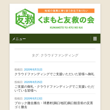
コ
ン
テ
ン
ツ
熊本震災支援・復興支援・熊本豪雨災害・益城町を拠点と
くまもと友救の会｜地域
メ
し代表松岡亮太を中心に、熊本地震発生直後から被災者の
へ
メニュー
復興・生活再建を目的に活動しているボランティア団体で
イ
ス
の復興に寄り添う存在で
す。
ン
キ
ありたい｜熊本県上益城
メ
タグ:
クラウドファンディング
ッ
ニ
プ
郡益城町｜災害ボランテ
ュ
投稿日:
2020年8月31日
ー
クラウドファンディングでご支援いただいた皆様へ御礼
ィア
投稿日:
2020年8月25日
ご支援の御礼・クラウドファンディングでご支援いただ
いている皆様へ
投稿日:
2020年8月13日
ブロック撤去搬出・球磨村(鵜口地区)鵜口観音前の災害
ゴミ撤去