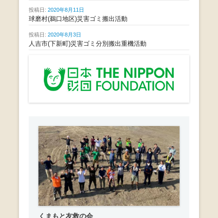
投稿日:
2020年8月11日
球磨村(鵜口地区)災害ゴミ搬出活動
投稿日:
2020年8月3日
人吉市(下新町)災害ゴミ分別搬出重機活動
くまもと友救の会