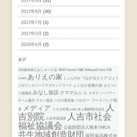
2017年9月
(31)
2017年8月
(30)
2017年7月
(1)
2017年3月
(2)
2016年6月
(2)
タグ
100歳体操とおしゃべり会
360Channel
H鋼
ShibuyaCross-FM
ありえの家
つながるエリア
zoom
しょんのみ
ひょう
ふくおか友救の会
ごボランタリープラザネットワーク
まちづく
みなし仮設
クママルシェ
り協議会
スタディーツアー
バルビー
フードバンク熊
チーム藤沢
テクノ仮設
ハチの巣対策
人
メディア
本
リスク対策.com
井上鋼材株式会社
人吉市社会
吉別院
人吉市環境課
福祉協議会
公益財団法人熊本YMCA
共生地域創造財団
坂田薬品株式会