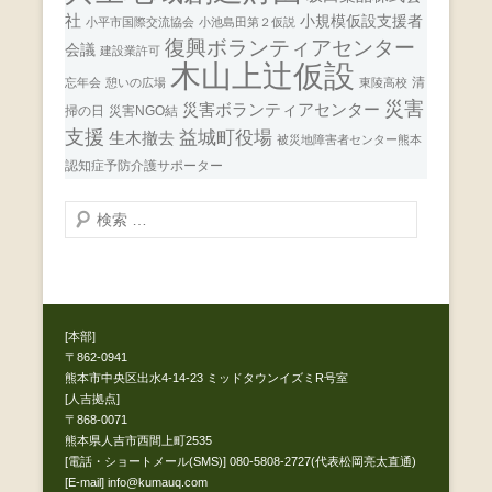
社
小規模仮設支援者
小平市国際交流協会
小池島田第２仮説
復興ボランティアセンター
会議
建設業許可
木山上辻仮設
清
忘年会
憩いの広場
東陵高校
災害
災害ボランティアセンター
掃の日
災害NGO結
支援
益城町役場
生木撤去
被災地障害者センター熊本
認知症予防介護サポーター
検
索
開
始
[本部]
〒862-0941
熊本市中央区出水4-14-23 ミッドタウンイズミR号室
[人吉拠点]
〒868-0071
熊本県人吉市西間上町2535
[電話・ショートメール(SMS)] 080-5808-2727(代表松岡亮太直通)
[E-mail] info@kumauq.com