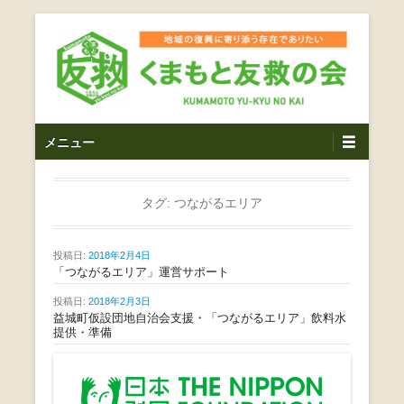
コ
ン
テ
ン
ツ
熊本震災支援・復興支援・熊本豪雨災害・益城町を拠点と
くまもと友救の会｜地域
メ
し代表松岡亮太を中心に、熊本地震発生直後から被災者の
へ
メニュー
復興・生活再建を目的に活動しているボランティア団体で
イ
ス
の復興に寄り添う存在で
す。
ン
キ
ありたい｜熊本県上益城
メ
タグ:
つながるエリア
ッ
ニ
プ
郡益城町｜災害ボランテ
ュ
投稿日:
2018年2月4日
ー
「つながるエリア」運営サポート
ィア
投稿日:
2018年2月3日
益城町仮設団地自治会支援・「つながるエリア」飲料水
提供・準備