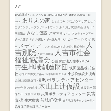
タグ
100歳体操とおしゃべり会
360Channel
H鋼
ShibuyaCross-FM
ありえの家
つながるエリア
zoom
しょんのみ
ひょう
ふくおか友救の会
ごボランタリープラザネットワーク
まちづく
みなし仮設
クママルシェ
り協議会
スタディーツアー
バルビー
フードバンク熊
チーム藤沢
テクノ仮設
ハチの巣対策
人
メディア
本
リスク対策.com
井上鋼材株式会社
人吉市社会
吉別院
人吉市環境課
福祉協議会
公益財団法人熊本YMCA
共生地域創造財団
坂田薬品株式会
社
小規模仮設支援者
小平市国際交流協会
小池島田第２仮説
復興ボランティアセンター
会議
建設業許可
木山上辻仮設
清
忘年会
憩いの広場
東陵高校
災害
災害ボランティアセンター
掃の日
災害NGO結
支援
益城町役場
生木撤去
被災地障害者センター熊本
認知症予防介護サポーター