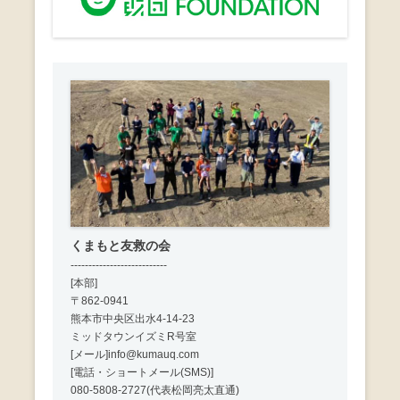
くまもと友救の会
---------------------------
[本部]
〒862-0941
熊本市中央区出水4-14-23
ミッドタウンイズミR号室
[メール]info@kumauq.com
[電話・ショートメール(SMS)]
080-5808-2727(代表松岡亮太直通)