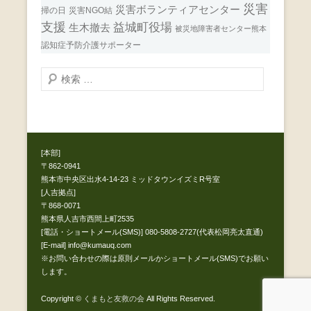
災害
災害ボランティアセンター
掃の日
災害NGO結
支援
益城町役場
生木撤去
被災地障害者センター熊本
認知症予防介護サポーター
検
索
開
始
[本部]
〒862-0941
熊本市中央区出水4-14-23 ミッドタウンイズミR号室
[人吉拠点]
〒868-0071
熊本県人吉市西間上町2535
[電話・ショートメール(SMS)] 080-5808-2727(代表松岡亮太直通)
[E-mail] info@kumauq.com
※お問い合わせの際は原則メールかショートメール(SMS)でお願い
します。
Copyright ©
くまもと友救の会
All Rights Reserved.