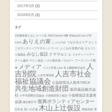
2017年3月
(2)
2016年6月
(2)
タグ
100歳体操とおしゃべり会
360Channel
H鋼
ShibuyaCross-FM
ありえの家
つながるエリア
zoom
しょんのみ
ひょう
ふくおか友救の会
ごボランタリープラザネットワーク
まちづく
みなし仮設
クママルシェ
り協議会
スタディーツアー
バルビー
フードバンク熊
チーム藤沢
テクノ仮設
ハチの巣対策
人
メディア
本
リスク対策.com
井上鋼材株式会社
人吉市社会
吉別院
人吉市環境課
福祉協議会
公益財団法人熊本YMCA
共生地域創造財団
坂田薬品株式会
社
小規模仮設支援者
小平市国際交流協会
小池島田第２仮説
復興ボランティアセンター
会議
建設業許可
木山上辻仮設
清
忘年会
憩いの広場
東陵高校