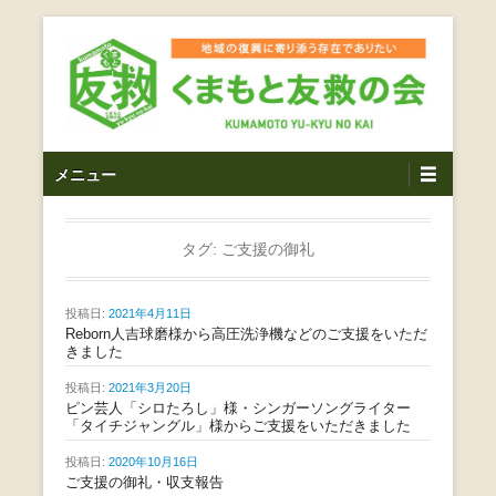
コ
ン
テ
ン
ツ
熊本震災支援・復興支援・熊本豪雨災害・益城町を拠点と
くまもと友救の会｜地域
メ
し代表松岡亮太を中心に、熊本地震発生直後から被災者の
へ
メニュー
復興・生活再建を目的に活動しているボランティア団体で
イ
ス
の復興に寄り添う存在で
す。
ン
キ
ありたい｜熊本県上益城
メ
タグ:
ご支援の御礼
ッ
ニ
プ
郡益城町｜災害ボランテ
ュ
投稿日:
2021年4月11日
ー
Reborn人吉球磨様から高圧洗浄機などのご支援をいただ
ィア
きました
投稿日:
2021年3月20日
ピン芸人「シロたろし」様・シンガーソングライター
「タイチジャングル」様からご支援をいただきました
投稿日:
2020年10月16日
ご支援の御礼・収支報告