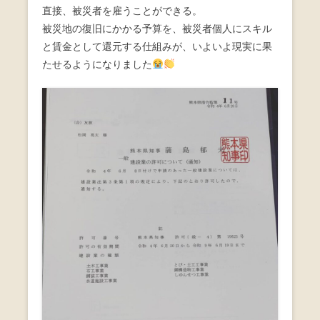
直接、被災者を雇うことができる。
o
被災地の復旧にかかる予算を、被災者個人にスキル
o
と賃金として還元する仕組みが、いよいよ現実に果
k
たせるようになりました