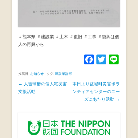
＃熊本県 ＃建設業 ＃土木 ＃復旧 ＃工事 ＃復興は個
人の再興から
F
T
Li
a
wi
n
投稿日:
お知らせ
|
タグ:
建設業許可
c
tt
e
投
←
人吉球磨の個人宅災害
本日より益城町災害ボラ
e
er
稿
支援活動
ンティアセンターのニー
b
ナ
ズにあたり活動
→
o
ビ
ゲ
o
ー
k
シ
ョ