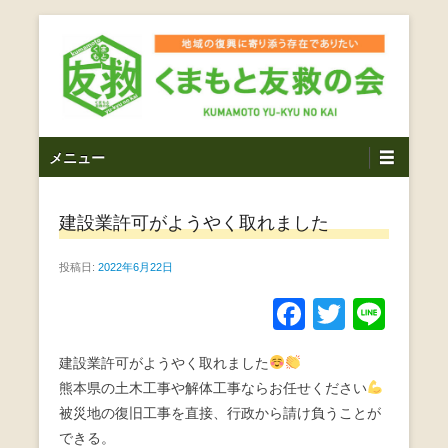
コ
ン
テ
ン
ツ
熊本震災支援・復興支援・熊本豪雨災害・益城町を拠点と
くまもと友救の会｜地域
メ
し代表松岡亮太を中心に、熊本地震発生直後から被災者の
へ
メニュー
復興・生活再建を目的に活動しているボランティア団体で
イ
ス
の復興に寄り添う存在で
す。
ン
キ
ありたい｜熊本県上益城
建設業許可がようやく取れました
メ
ッ
ニ
プ
郡益城町｜災害ボランテ
投稿日:
2022年6月22日
ュ
ー
ィア
F
T
Li
a
wi
n
建設業許可がようやく取れました
c
tt
e
熊本県の土木工事や解体工事ならお任せください
e
er
被災地の復旧工事を直接、行政から請け負うことが
b
できる。