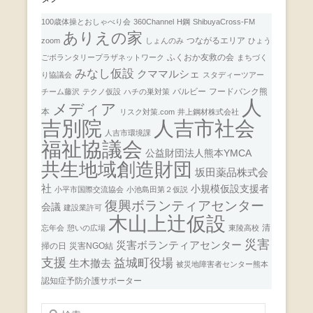
100歳体操とおしゃべり会
360Channel
H鋼
ShibuyaCross-FM
ありえの家
つながるエリア
zoom
しょんのみ
ひょう
ふくおか友救の会
ごボランタリープラザネットワーク
まちづく
みなし仮設
クママルシェ
り協議会
スタディーツアー
バルビー
フードバンク熊
チーム藤沢
テクノ仮設
ハチの巣対策
人
メディア
本
リスク対策.com
井上鋼材株式会社
人吉市社会
吉別院
人吉市環境課
福祉協議会
公益財団法人熊本YMCA
共生地域創造財団
坂田薬品株式会
社
小規模仮設支援者
小平市国際交流協会
小池島田第２仮説
復興ボランティアセンター
会議
建設業許可
木山上辻仮設
清
忘年会
憩いの広場
東陵高校
災害
災害ボランティアセンター
掃の日
災害NGO結
支援
益城町役場
生木撤去
被災地障害者センター熊本
認知症予防介護サポーター
検