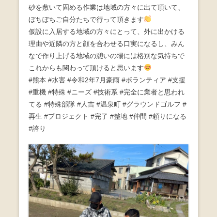
砂を敷いて固める作業は地域の方々に出て頂いて、
o
ぼちぼちご自分たちで行って頂きます
o
仮設に入居する地域の方々にとって、外に出かける
k
理由や近隣の方と顔を合わせる口実になるし、みん
なで作り上げる地域の憩いの場には格別な気持ちで
これからも関わって頂けると思います
#熊本 #水害 #令和2年7月豪雨 #ボランティア #支援
#重機 #特殊 #ニーズ #技術系 #完全に業者と思われ
てる #特殊部隊 #人吉 #温泉町 #グラウンドゴルフ #
再生 #プロジェクト #完了 #整地 #仲間 #頼りになる
#誇り