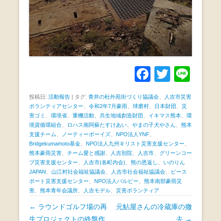
F
T
Li
a
wi
n
投稿日:
活動報告
|
タグ:
青井の杜外苑街づくり協議会
、
人吉市災害
c
tt
e
ボランティアセンター
、
令和2年7月豪雨
、
球磨村
、
日本財団
、
災
害ゴミ
、
環境省
、
重機活動
、
共生地域創造財団
、
イキマス熊本
e
er
、
環
境資循環組合
、
ロハス南阿蘇たすけあい
、
やまの子犬やさん
、
熊本
b
支援チーム
、
ノーティーボーイズ
、
NPO法人YNF
、
Bridgekumamoto基金
、
NPO法人九州キリスト災害支援センター
、
o
熊本豪雨災害
、
チーム愛と感謝
、
人吉別院
、
人吉市
、
グリーンコー
プ災害支援センター
、
人吉市(各町内会)
、
熊の恩返し
、
いのりん
o
JAPAN
、
山江村社会福祉協議会
、
人吉市社会福祉協議会
、
ピース
k
ボート災害支援センター
、
NPO法人バルビー
、
熊本南部豪雨災
害
、
熊本青年会議所
、
人吉モデル
、
災害ボランティア
投
←
ラウンドゴルフ場の再
元鮎屋さんの冷蔵庫の撤
稿
生プロジェクトの終盤作
去
→