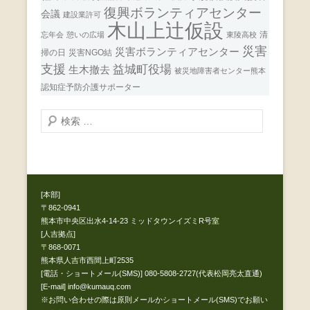
復興ボランティアセンター
会議
建設業許可
木山上辻仮設
清
忘年会
憩いの広場
東陵高校
災害
災害ボランティアセンター
掃の日
災害NGO結
支援
益城町役場
生木撤去
被災地障害者センター熊本
認知症予防介護サポーター
検
索
開
始
[本部]
〒862-0941
熊本市中央区出水4-14-23 ミッドタウンイズミR号室
[人吉拠点]
〒868-0071
熊本県人吉市西間上町2535
[電話・ショートメール(SMS)] 080-5808-2727(代表松岡亮太直通)
[E-mail] info@kumauq.com
※お問い合わせの際は原則メールかショートメール(SMS)でお願い