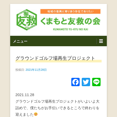
コ
ン
テ
ン
ツ
熊本震災支援・復興支援・熊本豪雨災害・益城町を拠点と
くまもと友救の会｜地域
メ
し代表松岡亮太を中心に、熊本地震発生直後から被災者の
へ
メニュー
復興・生活再建を目的に活動しているボランティア団体で
イ
ス
の復興に寄り添う存在で
す。
ン
キ
ありたい｜熊本県上益城
グラウンドゴルフ場再生プロジェクト
メ
ッ
ニ
プ
郡益城町｜災害ボランテ
投稿日:
2021年11月28日
ュ
ー
ィア
F
T
Li
a
wi
n
2021.11.28
c
tt
e
グラウンドゴルフ場再生プロジェクトがいよいよ大
e
er
詰めで、僕たちがお手伝いできるところで終わりを
b
迎えました