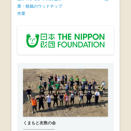
ナ
業・植栽のウッドチップ
ビ
作業
ゲ
ー
シ
ョ
ン
くまもと友救の会
---------------------------