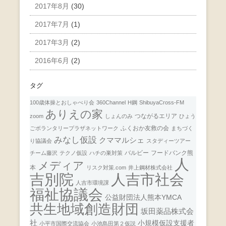
2017年8月
(30)
2017年7月
(1)
2017年3月
(2)
2016年6月
(2)
タグ
100歳体操とおしゃべり会
360Channel
H鋼
ShibuyaCross-FM
ありえの家
つながるエリア
zoom
しょんのみ
ひょう
ふくおか友救の会
ごボランタリープラザネットワーク
まちづく
みなし仮設
クママルシェ
り協議会
スタディーツアー
バルビー
フードバンク熊
チーム藤沢
テクノ仮設
ハチの巣対策
人
メディア
本
リスク対策.com
井上鋼材株式会社
人吉市社会
吉別院
人吉市環境課
福祉協議会
公益財団法人熊本YMCA
共生地域創造財団
坂田薬品株式会
社
小規模仮設支援者
小平市国際交流協会
小池島田第２仮説