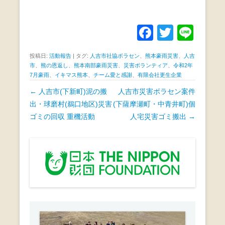
F
T
Li
a
wi
n
投稿日:
活動報告
|
タグ:
人吉市社協ボラセン
、
熊本豪雨災害
、
人吉
c
tt
e
市
、
熊の恩返し
、
熊本南部豪雨災害
、
災害ボランティア
、
令和2年
7月豪雨
、
イキマス熊本
、
チーム愛と感謝
、
有限会社更生企業
e
er
投
←
人吉市(下新町)泥の搬
人吉市災害ボラセン案件
b
稿
出・球磨村(鵜口地区)災害
(下薩摩瀬町・中青井町)個
o
ナ
ゴミの回収 重機活動
人宅災害ゴミ搬出
→
o
ビ
k
ゲ
ー
シ
ョ
ン