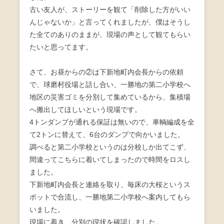
古い友人が、ストーリーを観て「削除した方がいい
んじゃないか」と言ってくれましたが、僕はそうし
た全てのありのままが、現場の声として観てもらい
たいと思ってます。
さて、お昼からの②は下新地町内会長からの依頼
で、球磨村役場と話し合い、一勝地の第二小学校へ
地区の災害ゴミを分別して集めているから、集積場
へ搬出してほしいという現場です。
4トンダンプが通れる保証は無いので、車輌編成を全
て2トンに替えて、6台のダンプで向かいました。
調べると第二小学校というのは分校しか出てこず、
間違ってこちらに着いてしまったので時間をロスし
ました。
下新地町内会長と連絡を取り、毎床の大桜というス
ポットで合流し、一勝地第二小学校へ案内してもら
いました。
現場に着き、分別の現状を確認しました。