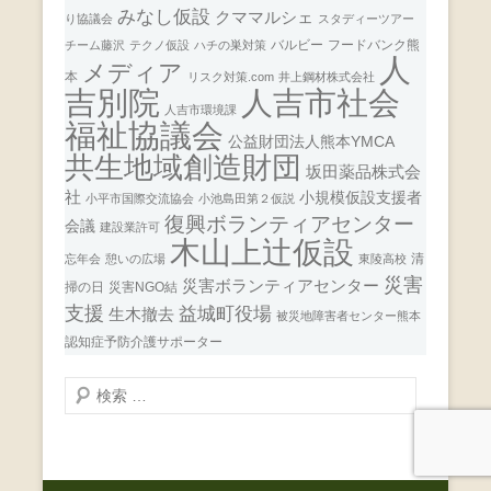
みなし仮設
クママルシェ
り協議会
スタディーツアー
バルビー
フードバンク熊
チーム藤沢
テクノ仮設
ハチの巣対策
人
メディア
本
リスク対策.com
井上鋼材株式会社
人吉市社会
吉別院
人吉市環境課
福祉協議会
公益財団法人熊本YMCA
共生地域創造財団
坂田薬品株式会
社
小規模仮設支援者
小平市国際交流協会
小池島田第２仮説
復興ボランティアセンター
会議
建設業許可
木山上辻仮設
清
忘年会
憩いの広場
東陵高校
災害
災害ボランティアセンター
掃の日
災害NGO結
支援
益城町役場
生木撤去
被災地障害者センター熊本
認知症予防介護サポーター
検
索
開
始