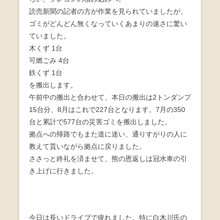
読売新聞の記者の方が作業を見られていましたが、
ゴミがどんどん無くなっていくあまりの速さに驚い
ていました。
木くず 1台
可燃ごみ 4台
鉄くず 1台
を搬出します。
午前中の搬出と合わせて、本日の搬出は2トンダンプ
15台分、8月はこれで227台となります。7月の350
台と累計で577台の災害ゴミを搬出しました。
拠点への帰路でもまた道に迷い、通りすがりの人に
教えて貰いながら拠点に戻りました。
ささっと終礼を済ませて、熊の恩返しは冠水車の引
き上げに行きました。
今日は長いドライブで疲れました。特に白木川氏の