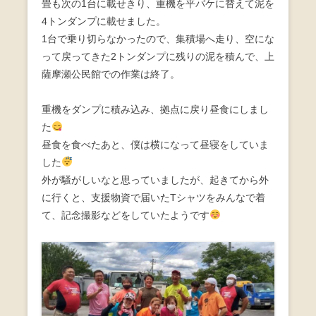
畳も次の1台に載せきり、重機を平バケに替えて泥を
4トンダンプに載せました。
1台で乗り切らなかったので、集積場へ走り、空にな
って戻ってきた2トンダンプに残りの泥を積んで、上
薩摩瀬公民館での作業は終了。
重機をダンプに積み込み、拠点に戻り昼食にしまし
た
昼食を食べたあと、僕は横になって昼寝をしていま
した
外が騒がしいなと思っていましたが、起きてから外
に行くと、支援物資で届いたTシャツをみんなで着
て、記念撮影などをしていたようです