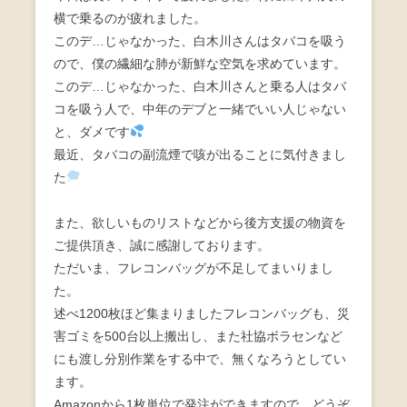
横で乗るのが疲れました。
このデ…じゃなかった、白木川さんはタバコを吸う
ので、僕の繊細な肺が新鮮な空気を求めています。
このデ…じゃなかった、白木川さんと乗る人はタバ
コを吸う人で、中年のデブと一緒でいい人じゃない
と、ダメです
最近、タバコの副流煙で咳が出ることに気付きまし
た
また、欲しいものリストなどから後方支援の物資を
ご提供頂き、誠に感謝しております。
ただいま、フレコンバッグが不足してまいりまし
た。
述べ1200枚ほど集まりましたフレコンバッグも、災
害ゴミを500台以上搬出し、また社協ボラセンなど
にも渡し分別作業をする中で、無くなろうとしてい
ます。
Amazonから1枚単位で発注ができますので、どうぞ