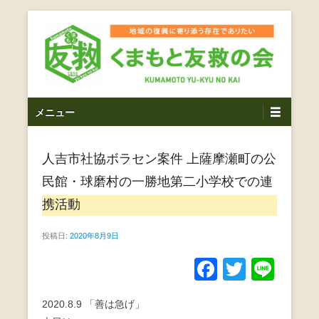
コ
ン
テ
ン
ツ
熊本震災支援・復興支援・熊本豪雨災害・益城町を拠点と
くまもと友救の会｜地域
メ
し代表松岡亮太を中心に、熊本地震発生直後から被災者の
へ
メニュー
復興・生活再建を目的に活動しているボランティア団体で
イ
ス
の復興に寄り添う存在で
す。
ン
キ
ありたい｜熊本県上益城
人吉市社協ボラセン案件 上薩摩瀬町の公
メ
ッ
ニ
プ
民館・球磨村の一勝地第二小学校での連
郡益城町｜災害ボランテ
ュ
携活動
ー
ィア
投稿日:
2020年8月9日
F
T
Li
a
wi
n
2020.8.9 「善は急げ」
c
tt
e