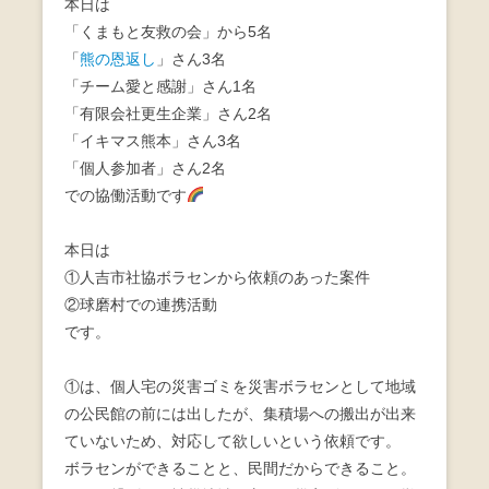
本日は
e
er
「くまもと友救の会」から5名
b
「
熊の恩返し
」さん3名
「チーム愛と感謝」さん1名
o
「有限会社更生企業」さん2名
o
「イキマス熊本」さん3名
k
「個人参加者」さん2名
での協働活動です
本日は
①人吉市社協ボラセンから依頼のあった案件
②球磨村での連携活動
です。
①は、個人宅の災害ゴミを災害ボラセンとして地域
の公民館の前には出したが、集積場への搬出が出来
ていないため、対応して欲しいという依頼です。
ボラセンができることと、民間だからできること。