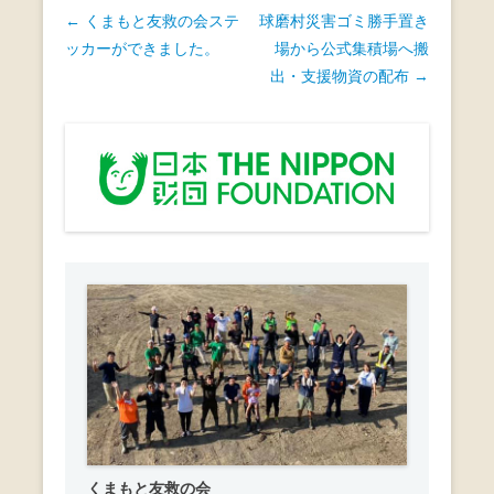
投
←
くまもと友救の会ステ
球磨村災害ゴミ勝手置き
稿
ッカーができました。
場から公式集積場へ搬
ナ
出・支援物資の配布
→
ビ
ゲ
ー
シ
ョ
ン
くまもと友救の会