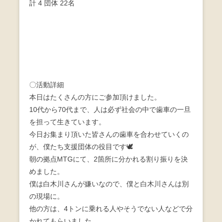
計 4 団体 22名
〇活動詳細
本日はたくさんの方にご参加頂けました。
10代から70代まで、人は必ず社会の中で歯車の一旦
を担って生きています。
今日お集まり頂いた皆さんの歯車を合わせていくの
が、僕たち支援団体の役目です🕊
朝の拠点MTGにて、2箇所に分かれる割り振りを決
めました。
僕は白木川さんが嫌いなので、僕と白木川さんは別
の現場に。
他の方は、4トンに乗れる人やそうでない人などで分
かれてもらいました。