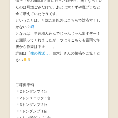
僕たちが2週間ほど前に行った時から、無くなってい
たのは可燃ごみだけで、あとは木くずや廃プラなど
全て増えていたそうです。
ということは、可燃ごみ以外はこちらで対応すくし
かない？
となれば、早速積み込んでじゃんじゃん出すぞー！
と頑張ってくれましたが、やはりこちらも雷雨で午
後から作業は中止……。
詳細は「
熊の恩返し
」白木川さんの投稿をご覧くだ
さい
〇稼働車輌
2トンダンプ 4台
2トンユニック 1台
3トンダンプ 2台
4トンダンプ 1台
4トン深ダンプ 1台