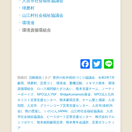
人吉市社会福祉協議会
球磨村
山江村社会福祉協議会
環境省
環境資循環組合
F
T
Li
a
wi
n
投稿日:
活動報告
|
タグ:
青井の杜外苑街づくり協議会
、
令和2年7月
c
tt
e
豪雨
、
球磨村
、
災害ゴミ
、
環境省
、
重機活動
、
イキマス熊本
、
環境
資循環組合
、
ロハス南阿蘇たすけあい
、
熊本支援チーム
e
、
ノーティ
er
ーボーイズ
、
NPO法人YNF
、
Bridgekumamoto基金
、
NPO法人九州
b
キリスト災害支援センター
、
熊本豪雨災害
、
チーム愛と感謝
、
人吉
別院
、
人吉市
、
グリーンコープ災害支援センター
、
人吉市(各町内
o
会)
、
熊の恩返し
、
いのりんJAPAN
、
山江村社会福祉協議会
、
人吉
市社会福祉協議会
、
ピースボート災害支援センター
、
株式会社マル
o
ミツポテリ
、
熊本南部豪雨災害
、
熊本青年会議所
、
災害ボランティ
k
ア