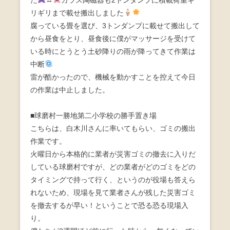
リギリまで載せ搬出しました
腐っている畳を選び、3トンダンプに載せて搬出して
から昼食をとり、昼食後に僕がマッサージを受けて
いる時にとうとう土砂降りの雨が降ってきて作業は
中断
雷が酷かったので、機械を動かすことを控えて今日
の作業は中止しました。
■球磨村一勝地第二小学校の勝手置き場
こちらは、白木川さんに率いてもらい、ゴミの搬出
作業です。
火曜日から本格的に業者が災害ゴミの撤去に入りだ
している球磨村ですが、どの業者がどのゴミをどの
タイミングで持って行く、というのが役場も答えら
れないため、現場を見て業者さんが残した災害ゴミ
を撤去するが早い！ということで恐る恐る現場入
り。