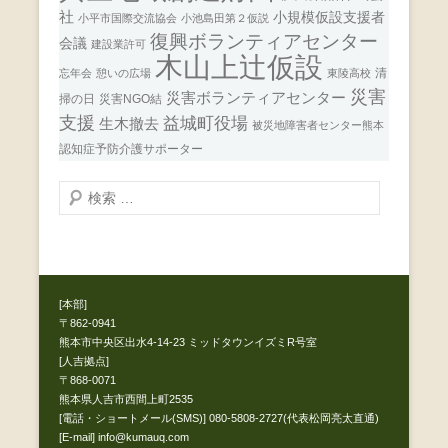
社
小規模仮設支援者
小平市国際交流協会
小池島田第２仮説
復興ボランティアセンター
会議
建設業許可
木山上辻仮設
清
忘年会
憩いの広場
東陵高校
災害
災害ボランティアセンター
掃の日
災害NGO結
支援
益城町役場
生木撤去
被災地障害者センター熊本
認知症予防介護サポーター
検
索
開
始
[本部]
〒862-0941
熊本市中央区出水4-14-23 ミッドタウンイズミR号室
[人吉拠点]
〒868-0071
熊本県人吉市西間上町2535
[電話・ショートメール(SMS)] 080-5808-2727(代表松岡亮太直通)
[E-mail] info@kumauq.com