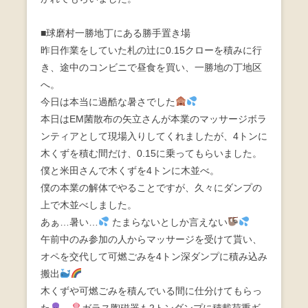
■球磨村一勝地丁にある勝手置き場
昨日作業をしていた札の辻に0.15クローを積みに行
き、途中のコンビニで昼食を買い、一勝地の丁地区
へ。
今日は本当に過酷な暑さでした
本日はEM菌散布の矢立さんが本業のマッサージボラ
ンティアとして現場入りしてくれましたが、4トンに
木くずを積む間だけ、0.15に乗ってもらいました。
僕と米田さんで木くずを4トンに木並べ。
僕の本業の解体でやることですが、久々にダンプの
上で木並べしました。
あぁ…暑い…
たまらないとしか言えない
午前中のみ参加の人からマッサージを受けて貰い、
オペを交代して可燃ごみを4トン深ダンプに積み込み
搬出
木くずや可燃ごみを積んでいる間に仕分けてもらっ
た
↔️
ガラス陶磁器も2トンダンプに積載荷重ギ