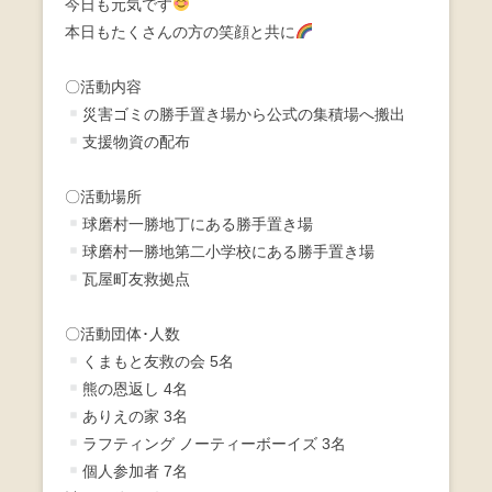
今日も元気です
e
er
本日もたくさんの方の笑顔と共に
b
〇活動内容
o
災害ゴミの勝手置き場から公式の集積場へ搬出
o
支援物資の配布
k
〇活動場所
球磨村一勝地丁にある勝手置き場
球磨村一勝地第二小学校にある勝手置き場
瓦屋町友救拠点
〇活動団体･人数
くまもと友救の会 5名
熊の恩返し 4名
ありえの家 3名
ラフティング ノーティーボーイズ 3名
個人参加者 7名