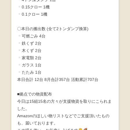
0.15クロー 1機
0.1クロー 1機
〇本日の搬出数 (全て2トンダンプ換算)
可燃ごみ 4台
鉄くず 2台
木くず 2台
家電類 2台
ガラス 1台
たたみ 1台
本日合計 12台 8月合計357台 活動累計707台
■拠点での物資配布
今日は15組15名の方々が支援物資を取りにこられま
した。
Amazonのほしい物リストなどでご支援頂いたもの
も、届いております。