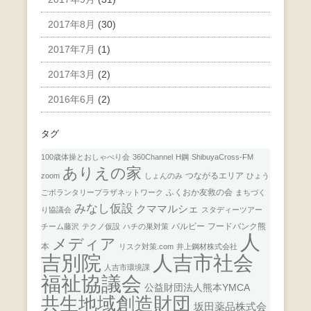
2017年8月
(30)
2017年7月
(1)
2017年3月
(2)
2016年6月
(2)
タグ
100歳体操とおしゃべり会
360Channel
H鋼
ShibuyaCross-FM
ありえの家
つながるエリア
zoom
しょんのみ
ひょう
ふくおか友救の会
ごボランタリープラザネットワーク
まちづく
みなし仮設
クママルシェ
り協議会
スタディーツアー
バルビー
フードバンク熊
チーム藤沢
テクノ仮設
ハチの巣対策
人
メディア
本
リスク対策.com
井上鋼材株式会社
人吉市社会
吉別院
人吉市環境課
福祉協議会
公益財団法人熊本YMCA
共生地域創造財団
坂田薬品株式会