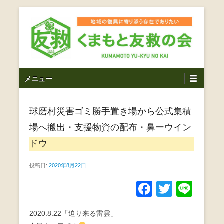
コ
ン
テ
ン
ツ
熊本震災支援・復興支援・熊本豪雨災害・益城町を拠点と
くまもと友救の会｜地域
メ
し代表松岡亮太を中心に、熊本地震発生直後から被災者の
へ
メニュー
復興・生活再建を目的に活動しているボランティア団体で
イ
ス
の復興に寄り添う存在で
す。
ン
キ
ありたい｜熊本県上益城
球磨村災害ゴミ勝手置き場から公式集積
メ
ッ
ニ
プ
場へ搬出・支援物資の配布・鼻ーウイン
郡益城町｜災害ボランテ
ュ
ドウ
ー
ィア
投稿日:
2020年8月22日
F
T
Li
a
wi
n
2020.8.22「迫り来る雷雲」
c
tt
e