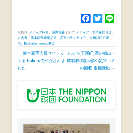
b
o
F
T
Li
o
a
wi
n
投稿日:
メディア紹介
、
活動報告
|
タグ:
メディア
、
熊本豪雨災害
、
k
c
tt
e
人吉市
、
熊本南部豪雨災害
、
災害ボランティア
、
令和2年7月豪
雨
、
Bridgekumamoto基金
e
er
投
←
熊本豪雨支援サイトく
人吉市(下新町)泥の搬出・
b
稿
くる Kukuruで紹介されま
球磨村(鵜口地区)災害ゴミ
o
ナ
した
の回収 重機活動
→
o
ビ
k
ゲ
ー
シ
ョ
ン