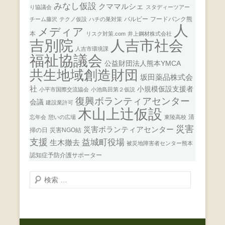
みなし仮設
クママルシェ
り協議会
スタディーツアー
バルビー
フードバンク熊
チーム藤沢
テクノ仮設
ハチの巣対策
人
メディア
本
リスク対策.com
井上鋼材株式会社
人吉市社会
吉別院
人吉市環境課
福祉協議会
公益財団法人熊本YMCA
共生地域創造財団
坂田薬品株式会
社
小規模仮設支援者
小平市国際交流協会
小池島田第２仮説
復興ボランティアセンター
会議
建設業許可
木山上辻仮設
清
忘年会
憩いの広場
東陵高校
災害
災害ボランティアセンター
掃の日
災害NGO結
支援
益城町役場
生木撤去
被災地障害者センター熊本
認知症予防介護サポーター
検
索
開
始