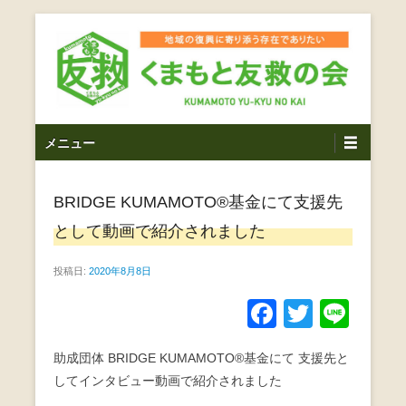
コ
ン
テ
ン
ツ
熊本震災支援・復興支援・熊本豪雨災害・益城町を拠点と
くまもと友救の会｜地域
メ
し代表松岡亮太を中心に、熊本地震発生直後から被災者の
へ
メニュー
復興・生活再建を目的に活動しているボランティア団体で
イ
ス
の復興に寄り添う存在で
す。
ン
キ
ありたい｜熊本県上益城
BRIDGE KUMAMOTO®基金にて支援先
メ
ッ
ニ
プ
として動画で紹介されました
郡益城町｜災害ボランテ
ュ
ー
投稿日:
2020年8月8日
ィア
F
T
Li
a
wi
n
助成団体 BRIDGE KUMAMOTO®基金にて 支援先と
c
tt
e
してインタビュー動画で紹介されました
e
er