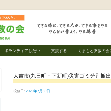
を拠点とし代表松岡亮太を中心に、熊本地震発生直後から被災者の復興・生活
救の会｜地域の復興
ボランティアしたい
支援する
くまもと友救の会
｜熊本県上益城郡益
人吉市(九日町・下新町)災害ゴミ分別搬
投稿日:
2020年7月30日