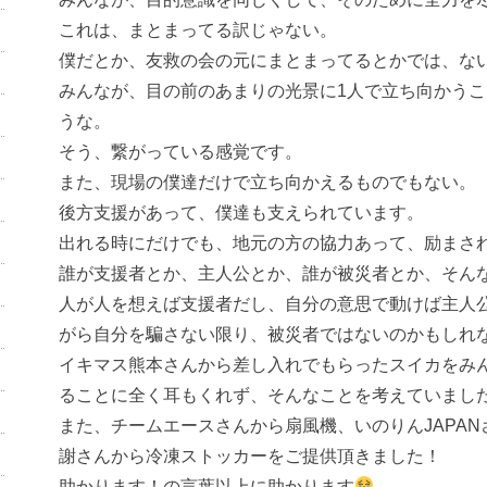
これは、まとまってる訳じゃない。
僕だとか、友救の会の元にまとまってるとかでは、な
みんなが、目の前のあまりの光景に1人で立ち向かう
うな。
そう、繋がっている感覚です。
また、現場の僕達だけで立ち向かえるものでもない。
後方支援があって、僕達も支えられています。
出れる時にだけでも、地元の方の協力あって、励まさ
誰が支援者とか、主人公とか、誰が被災者とか、そん
人が人を想えば支援者だし、自分の意思で動けば主人
がら自分を騙さない限り、被災者ではないのかもしれ
イキマス熊本さんから差し入れでもらったスイカをみ
ることに全く耳もくれず、そんなことを考えていまし
また、チームエースさんから扇風機、いのりんJAPA
謝さんから冷凍ストッカーをご提供頂きました！
助かります！の言葉以上に助かります