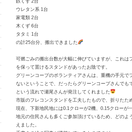
鉄くず 2台
ウレタン系 1台
家電類 2台
木くず 6台
タタミ 1台
の計25台分、搬出できました
可燃ごみの搬出台数が大幅に伸びていますが、これは
を保って置けるスタンドがあったお陰です。
グリーンコープのボランティアさんは、重機の手元で
ないということで、だったらグリーンコープさんでも
という流れで瀬尾さんが発注してくれました
市販のフレコンスタンドを工夫したもので、折りたた
現在、下新地民地には0.1クローが2機、0.15クロー
地元の住民さんも多くご参加頂けているため、どのよ
えました。