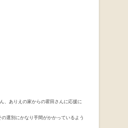
a
wi
n
c
tt
e
e
er
b
o
o
k
さん、ありえの家からの霍田さんに応援に
その選別にかなり手間がかかっているよう