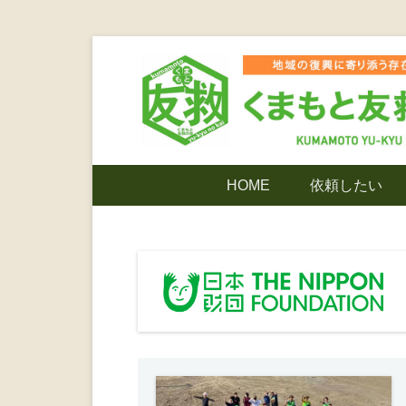
コ
ン
テ
ン
ツ
熊本震災支援・復興支援・熊本豪雨災害・益城町
くまもと友
へ
メ
HOME
依頼したい
ス
イ
キ
ン
でありたい
ッ
メ
プ
ニ
ンティア
ュ
ー