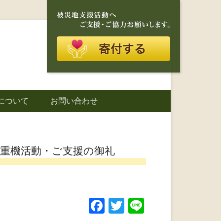
再建を目的に活動しているボランティア団体です。
に寄り添う存在
について
お問い合わせ
城町｜災害ボラ
出重機活動・ご支援の御礼
F
T
Li