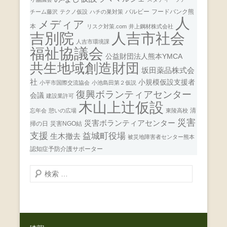
バルビー
フードバンク熊
チーム藤沢
テクノ仮設
ハチの巣対策
人
メディア
本
リスク対策.com
井上鋼材株式会社
人吉市社会
吉別院
人吉市環境課
福祉協議会
公益財団法人熊本YMCA
共生地域創造財団
坂田薬品株式会
社
小規模仮設支援者
小平市国際交流協会
小池島田第２仮説
復興ボランティアセンター
会議
建設業許可
木山上辻仮設
清
忘年会
憩いの広場
東陵高校
災害
災害ボランティアセンター
掃の日
災害NGO結
支援
益城町役場
生木撤去
被災地障害者センター熊本
認知症予防介護サポーター
検
索
開
始