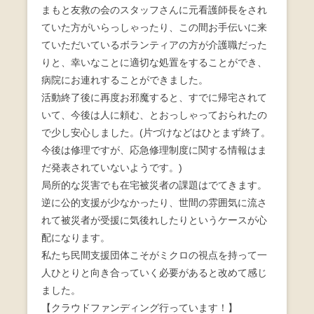
まもと友救の会のスタッフさんに元看護師長をされ
ていた方がいらっしゃったり、この間お手伝いに来
ていただいているボランティアの方が介護職だった
りと、幸いなことに適切な処置をすることができ、
病院にお連れすることができました。
活動終了後に再度お邪魔すると、すでに帰宅されて
いて、今後は人に頼む、とおっしゃっておられたの
で少し安心しました。(片づけなどはひとまず終了。
今後は修理ですが、応急修理制度に関する情報はま
だ発表されていないようです。)
局所的な災害でも在宅被災者の課題はでてきます。
逆に公的支援が少なかったり、世間の雰囲気に流さ
れて被災者が受援に気後れしたりというケースが心
配になります。
私たち民間支援団体こそがミクロの視点を持って一
人ひとりと向き合っていく必要があると改めて感じ
ました。
【クラウドファンディング行っています！】