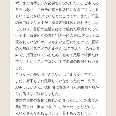
ず、まだお手伝いが必要な状況でしたが、ご本人の
意向もあり、ご自身が毎日朝３時に起きて片づける
ということを続けていたとのことです。また、平屋
の家ではありますが、家屋内部は床も割れそうにな
っており、普段の生活とはかけ離れた環境となって
います。避難所や公営住宅の一時入居(エアコンが設
置されていないケースも多いと思われるので、夏場
の入居はおススメできません)はご本人たちの強い意
向で、拒否されているため、せめて足場の確保だけ
でも、ということでコンパネで通路の確保も行いま
した。
これから、長いお付き合いがはじまりそうです。
また、床下もまだ乾燥していなかったため、先日
AAR Japanさんが大町町に寄贈された扇風機を町か
らお借りして設置しました。
突然の環境の変化に疲れがたまったほか、水害でお
薬が流され、服薬できていなかったことなどから、
依頼者さんが倒れるという一幕もありましたが、く