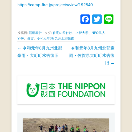
https://camp-fire.jp/projects/view/192840
F
T
Li
a
wi
n
投稿日:
活動報告
|
タグ:
住宅の片付け
、
上智大学
、
NPO法人
c
tt
e
YNF
、
佐賀
、
令和元年8月九州北部豪雨
e
er
投
←
令和元年8月九州北部
令和元年8月九州北部豪
b
稿
豪雨・大町町水害復旧
雨・佐賀県大町町水害復
ナ
旧
→
o
ビ
o
ゲ
k
ー
シ
ョ
ン