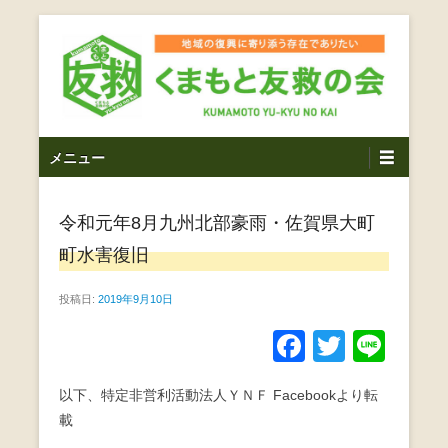
コ
ン
テ
ン
ツ
熊本震災支援・復興支援・熊本豪雨災害・益城町を拠点と
くまもと友救の会｜地域
メ
し代表松岡亮太を中心に、熊本地震発生直後から被災者の
へ
メニュー
復興・生活再建を目的に活動しているボランティア団体で
イ
ス
の復興に寄り添う存在で
す。
ン
キ
ありたい｜熊本県上益城
令和元年8月九州北部豪雨・佐賀県大町
メ
ッ
ニ
プ
町水害復旧
郡益城町｜災害ボランテ
ュ
ー
投稿日:
2019年9月10日
ィア
F
T
Li
a
wi
n
以下、特定非営利活動法人ＹＮＦ Facebookより転
c
tt
e
載
e
er