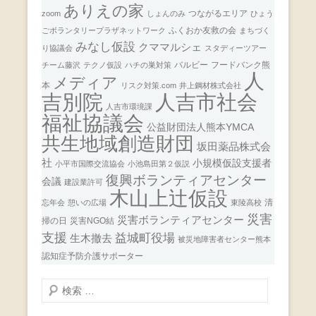
ありえの家
つながるエリア
zoom
しょんのみ
ひょう
ふくおか友救の会
ごボランタリープラザネットワーク
まちづく
みなし仮設
クママルシェ
り協議会
スタディーツアー
バルビー
フードバンク熊
チーム藤沢
テクノ仮設
ハチの巣対策
人
メディア
本
リスク対策.com
井上鋼材株式会社
人吉市社会
吉別院
人吉市環境課
福祉協議会
公益財団法人熊本YMCA
共生地域創造財団
坂田薬品株式会
社
小規模仮設支援者
小平市国際交流協会
小池島田第２仮説
復興ボランティアセンター
会議
建設業許可
木山上辻仮設
清
忘年会
憩いの広場
東陵高校
災害
災害ボランティアセンター
掃の日
災害NGO結
支援
益城町役場
生木撤去
被災地障害者センター熊本
認知症予防介護サポーター
検
索