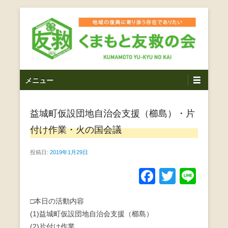
コ
ン
テ
ン
ツ
熊本震災支援・復興支援・熊本豪雨災害・益城町を拠点と
くまもと友救の会｜地域
メ
し代表松岡亮太を中心に、熊本地震発生直後から被災者の
へ
メニュー
復興・生活再建を目的に活動しているボランティア団体で
イ
ス
の復興に寄り添う存在で
す。
ン
キ
ありたい｜熊本県上益城
益城町仮設団地自治会支援（櫛島）・片
メ
ッ
ニ
プ
付け作業・火の国会議
郡益城町｜災害ボランテ
ュ
ー
投稿日:
2019年1月29日
ィア
F
T
Li
a
wi
n
□本日の活動内容
c
tt
e
(1)益城町仮設団地自治会支援（櫛島）
e
er
(2)片付け作業