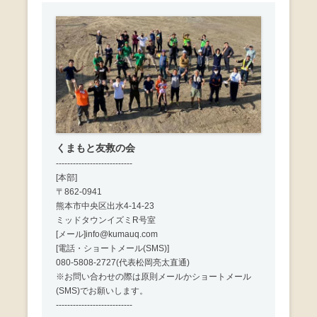
ン
くまもと友救の会
---------------------------
[本部]
〒862-0941
熊本市中央区出水4-14-23
ミッドタウンイズミR号室
[メール]info@kumauq.com
[電話・ショートメール(SMS)]
080-5808-2727(代表松岡亮太直通)
※お問い合わせの際は原則メールかショートメール
(SMS)でお願いします。
---------------------------