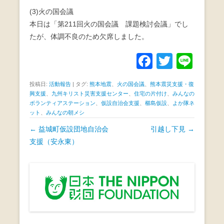
(3)火の国会議
本日は「第211回火の国会議 課題検討会議」でし
たが、体調不良のため欠席しました。
F
T
Li
a
wi
n
投稿日:
活動報告
|
タグ:
熊本地震
、
火の国会議
、
熊本震災支援・復
c
tt
e
興支援
、
九州キリスト災害支援センター
、
住宅の片付け
、
みんなの
ボランティアステーション
、
仮設自治会支援
、
櫛島仮設
e
、
よか隊ネ
er
ット
、
みんなの朝メシ
b
投
←
益城町仮設団地自治会
引越し下見
→
o
稿
支援（安永東）
o
ナ
ビ
k
ゲ
ー
シ
ョ