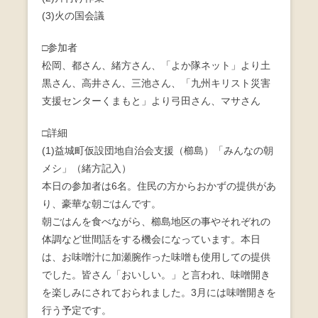
b
(3)火の国会議
o
□参加者
o
松岡、都さん、緒方さん、「よか隊ネット」より土
k
黒さん、高井さん、三池さん、「九州キリスト災害
支援センターくまもと」より弓田さん、マサさん
□詳細
(1)益城町仮設団地自治会支援（櫛島）「みんなの朝
メシ」（緒方記入）
本日の参加者は6名。住民の方からおかずの提供があ
り、豪華な朝ごはんです。
朝ごはんを食べながら、櫛島地区の事やそれぞれの
体調など世間話をする機会になっています。本日
は、お味噌汁に加瀬腕作った味噌も使用しての提供
でした。皆さん「おいしい。」と言われ、味噌開き
を楽しみにされておられました。3月には味噌開きを
行う予定です。