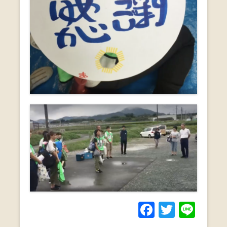
F
T
Li
a
wi
n