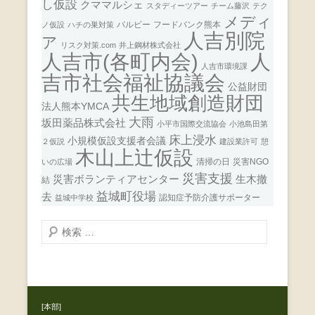
し仮設
クママルシェ
スタディーツアー
チーム藤沢
テク
メディ
バルビー
フードバンク熊本
ノ仮設
ハチの巣対策
人吉別院
ア
リスク対策.com
井上鋼材株式会社
人
人吉市(各町内会)
人吉市環境課
吉市社会福祉協議会
公益財団
共生地域創造財団
法人熊本YMCA
大雨
坂田薬品株式会社
小平市国際交流協会
小池島田第
床上浸水
小規模仮設支援者会議
２仮説
建設業許可
憩
木山上辻仮設
清掃の日
災害NGO
いの広場
災害支援
災害ボランティアセンター
生木撤
結
益城町役場
去
認知症予防介護サポーター
益城中学校
検
索
開
始
[本部]