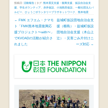
投稿日:
活動報告
|
タグ:
熊本震災支援・復興支援
、
仮設自治会支
c
tt
e
援
、
学生ボランティア
、
赤井仮設
、
小池島田仮設
、
一般社団法人バ
ルビー
、
ひょうごボランタリープラザネットワーク
、
e
熊本地震
er
投
←
FMK エフエム・クマモ
益城町仮設団地自治会支
b
稿
ト「FMK熊本地震復興応
援（櫛島）・益城町仮設
o
ナ
援プロジェクト〜with〜」
団地自治会支援（木山上
o
ビ
でKVOADの活動が紹介さ
辻）・災害ごみ片付けニ
k
ゲ
れました
ーズ対応
→
ー
シ
ョ
ン