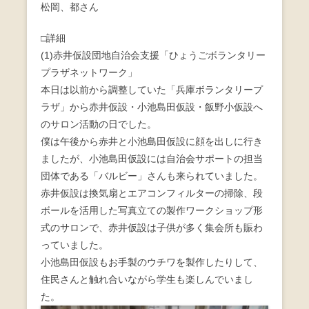
松岡、都さん
o
o
□詳細
(1)赤井仮設団地自治会支援「ひょうごボランタリー
k
プラザネットワーク」
本日は以前から調整していた「兵庫ボランタリープ
ラザ」から赤井仮設・小池島田仮設・飯野小仮設へ
のサロン活動の日でした。
僕は午後から赤井と小池島田仮設に顔を出しに行き
ましたが、小池島田仮設には自治会サポートの担当
団体である「バルビー」さんも来られていました。
赤井仮設は換気扇とエアコンフィルターの掃除、段
ボールを活用した写真立ての製作ワークショップ形
式のサロンで、赤井仮設は子供が多く集会所も賑わ
っていました。
小池島田仮設もお手製のウチワを製作したりして、
住民さんと触れ合いながら学生も楽しんでいまし
た。