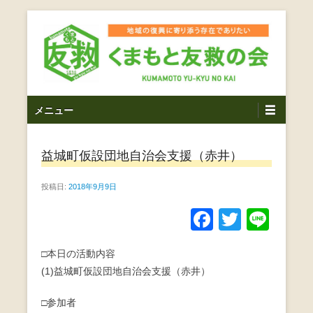
コ
ン
テ
ン
ツ
熊本震災支援・復興支援・熊本豪雨災害・益城町を拠点と
くまもと友救の会｜地域
メ
し代表松岡亮太を中心に、熊本地震発生直後から被災者の
へ
メニュー
復興・生活再建を目的に活動しているボランティア団体で
イ
ス
の復興に寄り添う存在で
す。
ン
キ
ありたい｜熊本県上益城
益城町仮設団地自治会支援（赤井）
メ
ッ
ニ
プ
郡益城町｜災害ボランテ
投稿日:
2018年9月9日
ュ
ー
ィア
F
T
Li
a
wi
n
□本日の活動内容
c
tt
e
(1)益城町仮設団地自治会支援（赤井）
e
er
b
□参加者