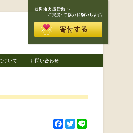
再建を目的に活動しているボランティア団体です。
に寄り添う存在
について
お問い合わせ
城町｜災害ボラ
F
T
Li