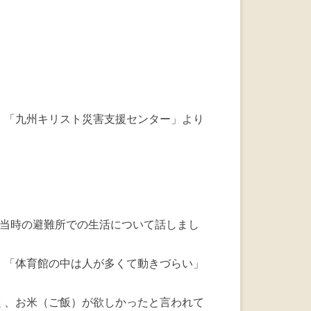
a
wi
n
c
tt
e
e
er
b
o
o
、「九州キリスト災害支援センター」より
k
災当時の避難所での生活について話しまし
」「体育館の中は人が多くて動きづらい」
く、お米（ご飯）が欲しかったと言われて