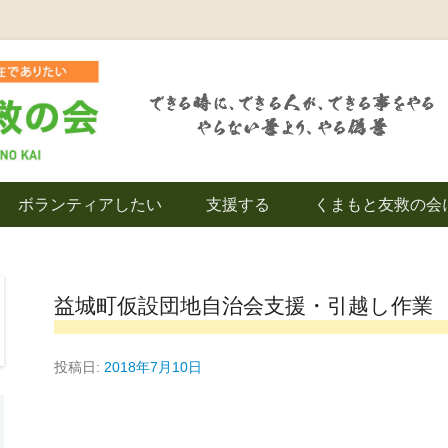
を拠点とし代表松岡亮太を中心に、熊本地震発生直後から被災者の復興・生活
救の会｜地域の復興
ボランティアしたい
支援する
くまもと友救の会
｜熊本県上益城郡益
益城町仮設団地自治会支援・引越し作業
投稿日:
2018年7月10日