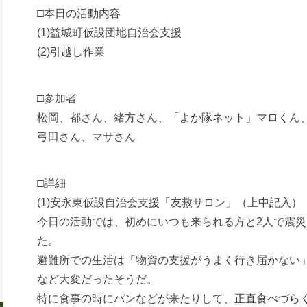
□本日の活動内容
(1)益城町仮設団地自治会支援
(2)引越し作業
□参加者
松岡、都さん、緒方さん、「よか隊ネット」マロくん
弓田さん、マサさん
□詳細
(1)安永東仮設自治会支援「友救サロン」（上中記入）
今日の活動では、初めにいつも来られる方と2人で震
た。
避難所での生活は「物資の支援がうまく行き届かない
など大変だったそうだ。
特に食事の時にパンなどが来たりして、正直食べづら