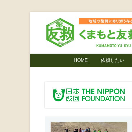
コ
ン
テ
ン
ツ
熊本震災支援・復興支援・熊本豪雨災害・益城町
くまもと友
へ
メ
HOME
依頼したい
ス
イ
キ
ン
でありたい
ッ
メ
プ
ニ
ンティア
ュ
ー