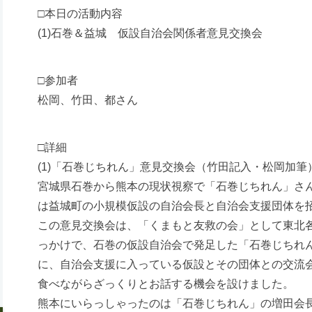
□本日の活動内容
(1)石巻＆益城 仮設自治会関係者意見交換会
□参加者
松岡、竹田、都さん
□詳細
(1)「石巻じちれん」意見交換会（竹田記入・松岡加筆
宮城県石巻から熊本の現状視察で「石巻じちれん」さ
は益城町の小規模仮設の自治会長と自治会支援団体を
この意見交換会は、「くまもと友救の会」として東北
っかけで、石巻の仮設自治会で発足した「石巻じちれ
に、自治会支援に入っている仮設とその団体との交流
食べながらざっくりとお話する機会を設けました。
熊本にいらっしゃったのは「石巻じちれん」の増田会