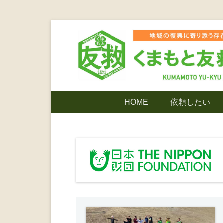
コ
ン
テ
ン
ツ
熊本震災支援・復興支援・熊本豪雨災害・益城町
くまもと友
へ
メ
HOME
依頼したい
ス
イ
キ
ン
でありたい
ッ
メ
プ
ニ
ンティア
ュ
ー