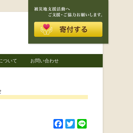
再建を目的に活動しているボランティア団体です。
に寄り添う存在
について
お問い合わせ
城町｜災害ボラ
会
F
T
Li