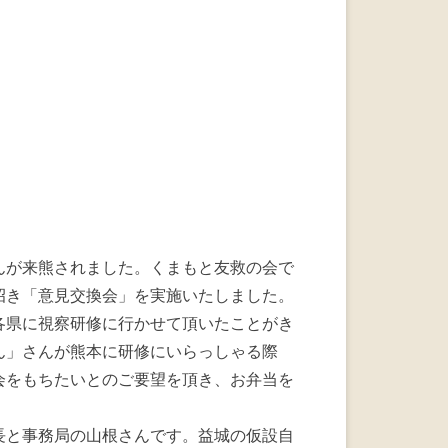
a
wi
n
c
tt
e
e
er
b
o
o
k
）
んが来熊されました。くまもと友救の会で
招き「意見交換会」を実施いたしました。
各県に視察研修に行かせて頂いたことがき
ん」さんが熊本に研修にいらっしゃる際
会をもちたいとのご要望を頂き、お弁当を
長と事務局の山根さんです。益城の仮設自