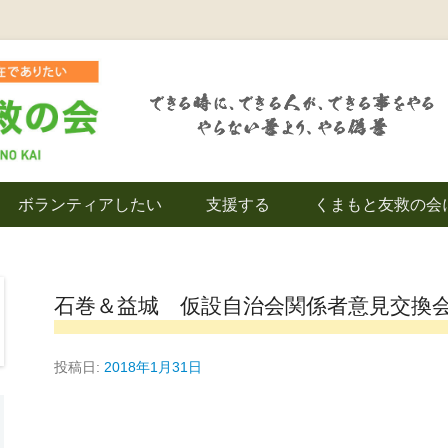
を拠点とし代表松岡亮太を中心に、熊本地震発生直後から被災者の復興・生活
救の会｜地域の復興
ボランティアしたい
支援する
くまもと友救の会
｜熊本県上益城郡益
石巻＆益城 仮設自治会関係者意見交換
投稿日:
2018年1月31日