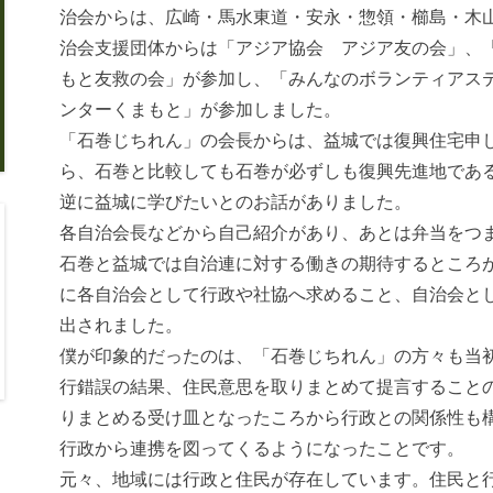
治会からは、広崎・馬水東道・安永・惣領・櫛島・木
治会支援団体からは「アジア協会 アジア友の会」、
もと友救の会」が参加し、「みんなのボランティアス
ンターくまもと」が参加しました。
「石巻じちれん」の会長からは、益城では復興住宅申
ら、石巻と比較しても石巻が必ずしも復興先進地であ
逆に益城に学びたいとのお話がありました。
各自治会長などから自己紹介があり、あとは弁当をつ
石巻と益城では自治連に対する働きの期待するところ
に各自治会として行政や社協へ求めること、自治会と
出されました。
僕が印象的だったのは、「石巻じちれん」の方々も当
行錯誤の結果、住民意思を取りまとめて提言すること
りまとめる受け皿となったころから行政との関係性も
行政から連携を図ってくるようになったことです。
元々、地域には行政と住民が存在しています。住民と