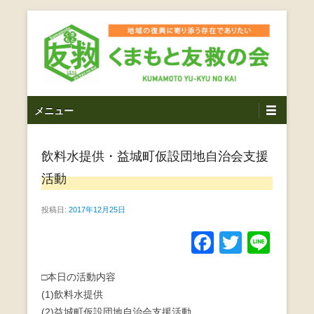
コ
ン
テ
ン
ツ
熊本震災支援・復興支援・熊本豪雨災害・益城町を拠点と
くまもと友救の会｜地域
メ
し代表松岡亮太を中心に、熊本地震発生直後から被災者の
へ
メニュー
復興・生活再建を目的に活動しているボランティア団体で
イ
ス
の復興に寄り添う存在で
す。
ン
キ
ありたい｜熊本県上益城
飲料水提供・益城町仮設団地自治会支援
メ
ッ
ニ
プ
活動
郡益城町｜災害ボランテ
ュ
ー
投稿日:
2017年12月25日
ィア
F
T
Li
a
wi
n
□本日の活動内容
c
tt
e
(1)飲料水提供
e
er
(2)益城町仮設団地自治会支援活動