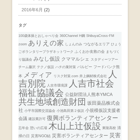
2016年6月
(2)
タグ
100歳体操とおしゃべり会
360Channel
H鋼
ShibuyaCross-FM
ありえの家
つながるエリア
zoom
しょんのみ
ひょう
ふくおか友救の会
ごボランタリープラザネットワーク
まちづく
みなし仮設
クママルシェ
り協議会
スタディーツアー
バルビー
フードバンク熊
チーム藤沢
テクノ仮設
ハチの巣対策
人
メディア
本
リスク対策.com
井上鋼材株式会社
人吉市社会
吉別院
人吉市環境課
福祉協議会
公益財団法人熊本YMCA
共生地域創造財団
坂田薬品株式会
社
小規模仮設支援者
小平市国際交流協会
小池島田第２仮説
復興ボランティアセンター
会議
建設業許可
木山上辻仮設
清
忘年会
憩いの広場
東陵高校
災害
災害ボランティアセンター
掃の日
災害NGO結