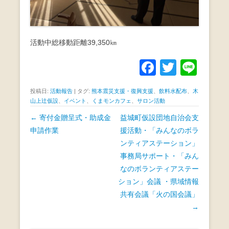
活動中総移動距離39,350㎞
F
T
Li
a
wi
n
投稿日:
活動報告
|
タグ:
熊本震災支援・復興支援
、
飲料水配布
、
木
c
tt
e
山上辻仮設
、
イベント
、
くまモンカフェ
、
サロン活動
e
er
投
←
寄付金贈呈式・助成金
益城町仮設団地自治会支
b
稿
申請作業
援活動・「みんなのボラ
ナ
ンティアステーション」
o
ビ
事務局サポート・「みん
o
ゲ
なのボランティアステー
k
ー
ション」会議 ・県域情報
シ
共有会議「火の国会議」
ョ
→
ン