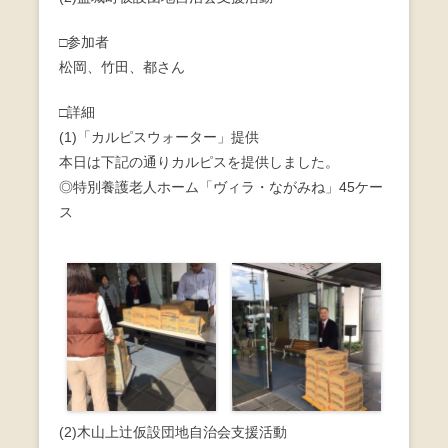
b
□参加者
o
松岡、竹田、都さん
o
□詳細
k
(1)「カルピスウォーター」提供
本日は下記の通りカルピスを提供しました。
◎特別養護老人ホーム「ヴィラ・ながみね」45ケー
ス
(2)木山上辻仮設団地自治会支援活動