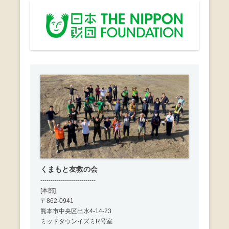
くまもと友救の会
---------------------------
[本部]
〒862-0941
熊本市中央区出水4-14-23
ミッドタウンイズミR号室