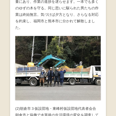
量にあり、作業の進捗を遅らせます。一本でも多く
のゆずの木を守る。同じ思いに駆られた男たちの作
業は終始無言。気づけば夕方となり、さらなる対応
を約束し、福岡市と熊本市に分かれて解散しまし
た。
(2)朝倉市３仮設団地・東峰村仮設団地代表者会合
朝倉市と協働で水害後の生活環境の変化を調査して