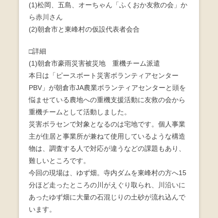
(1)松岡、五島、オーちゃん「ふくおか友救の会」か
o
ら赤川さん
o
(2)朝倉市と東峰村の仮設代表者会合
k
□詳細
(1)朝倉市豪雨災害被災地 重機チーム派遣
本日は「ピースボート災害ボランティアセンター
PBV」が朝倉市JA農業ボランティアセンターと頭を
悩ませている農地への重機支援活動に友救の会から
重機チームとして活動しました。
災害ボラセンで対象となるのは宅地です。個人事業
主が住居と事業所が兼ねて使用しているような構造
物は、調査する人で対応が違うなどの課題もあり、
難しいところです。
今回の現場は、ゆず畑。寺内ダムを東峰村の方へ15
分ほど走ったところの川がえぐり取られ、川沿いに
あったゆず畑に大量の石混じりの土砂が流れ込んで
います。