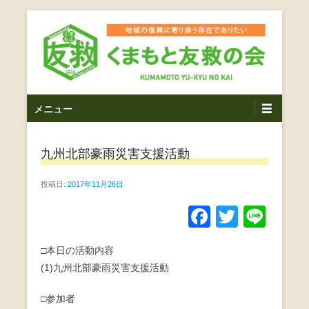
コ
ン
テ
ン
ツ
熊本震災支援・復興支援・熊本豪雨災害・益城町を拠点と
くまもと友救の会｜地域
メ
し代表松岡亮太を中心に、熊本地震発生直後から被災者の
へ
メニュー
復興・生活再建を目的に活動しているボランティア団体で
イ
ス
の復興に寄り添う存在で
す。
ン
キ
ありたい｜熊本県上益城
九州北部豪雨災害支援活動
メ
ッ
ニ
プ
郡益城町｜災害ボランテ
投稿日:
2017年11月26日
ュ
ー
ィア
F
T
Li
a
wi
n
□本日の活動内容
c
tt
e
(1)九州北部豪雨災害支援活動
e
er
b
□参加者