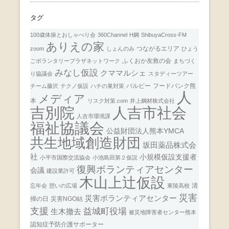
タグ
100歳体操とおしゃべり会
360Channel
H鋼
ShibuyaCross-FM
ありえの家
つながるエリア
zoom
しょんのみ
ひょう
ふくおか友救の会
ごボランタリープラザネットワーク
まちづく
みなし仮設
クママルシェ
り協議会
スタディーツアー
バルビー
フードバンク熊
チーム藤沢
テクノ仮設
ハチの巣対策
人
メディア
本
リスク対策.com
井上鋼材株式会社
人吉市社会
吉別院
人吉市環境課
福祉協議会
公益財団法人熊本YMCA
共生地域創造財団
坂田薬品株式会
社
小規模仮設支援者
小平市国際交流協会
小池島田第２仮説
復興ボランティアセンター
会議
建設業許可
木山上辻仮設
清
忘年会
憩いの広場
東陵高校
災害
災害ボランティアセンター
掃の日
災害NGO結
支援
益城町役場
生木撤去
被災地障害者センター熊本
認知症予防介護サポーター