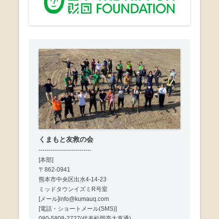
シ
ョ
ン
くまもと友救の会
---------------------------
[本部]
〒862-0941
熊本市中央区出水4-14-23
ミッドタウンイズミR号室
[メール]info@kumauq.com
[電話・ショートメール(SMS)]
080-5808-2727(代表松岡亮太直通)