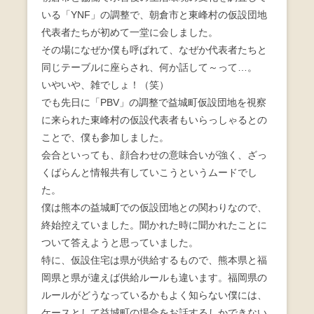
いる「YNF」の調整で、朝倉市と東峰村の仮設団地
代表者たちが初めて一堂に会しました。
その場になぜか僕も呼ばれて、なぜか代表者たちと
同じテーブルに座らされ、何か話して～って…。
いやいや、雑でしょ！（笑）
でも先日に「PBV」の調整で益城町仮設団地を視察
に来られた東峰村の仮設代表者もいらっしゃるとの
ことで、僕も参加しました。
会合といっても、顔合わせの意味合いが強く、ざっ
くばらんと情報共有していこうというムードでし
た。
僕は熊本の益城町での仮設団地との関わりなので、
終始控えていました。聞かれた時に聞かれたことに
ついて答えようと思っていました。
特に、仮設住宅は県が供給するもので、熊本県と福
岡県と県が違えば供給ルールも違います。福岡県の
ルールがどうなっているかもよく知らない僕には、
ケースとして益城町の場合をお話するしかできない