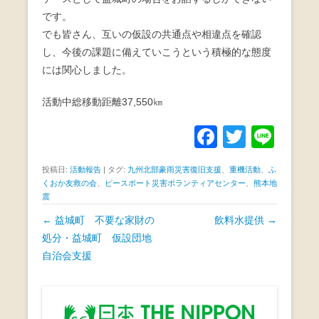
です。
でも皆さん、互いの仮設の共通点や相違点を確認
し、今後の課題に備えていこうという積極的な態度
には関心しました。
活動中総移動距離37,550㎞
F
T
Li
a
wi
n
投稿日:
活動報告
|
タグ:
九州北部豪雨災害復旧支援
、
重機活動
、
ふ
c
tt
e
くおか友救の会
、
ピースボート災害ボランティアセンター
、
熊本地
震
e
er
投
←
益城町 不要な家財の
飲料水提供
→
b
稿
処分・益城町 仮設団地
o
ナ
自治会支援
o
ビ
k
ゲ
ー