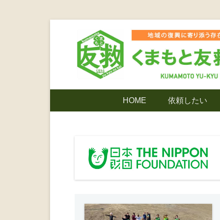
コ
ン
テ
ン
ツ
熊本震災支援・復興支援・熊本豪雨災害・益城町
くまもと友
へ
メ
HOME
依頼したい
ス
イ
キ
ン
でありたい
ッ
メ
プ
ニ
ンティア
ュ
ー