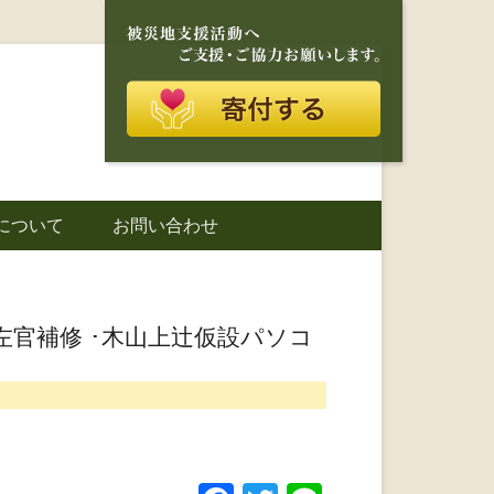
再建を目的に活動しているボランティア団体です。
に寄り添う存在
について
お問い合わせ
城町｜災害ボラ
官補修 ･木山上辻仮設パソコ