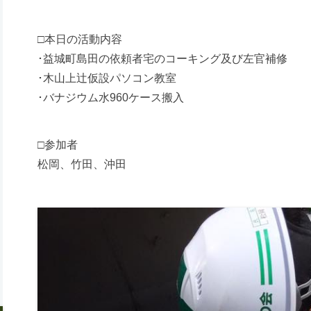
□本日の活動内容
･益城町島田の依頼者宅のコーキング及び左官補修
･木山上辻仮設パソコン教室
･バナジウム水960ケース搬入
□参加者
松岡、竹田、沖田