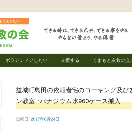
を拠点とし代表松岡亮太を中心に、熊本地震発生直後から被災者の復興・生活
救の会｜地域の復興
ボランティアしたい
支援する
くまもと友救の会
｜熊本県上益城郡益
益城町島田の依頼者宅のコーキング及び左
ン教室 ･バナジウム水960ケース搬入
投稿日:
2017年8月24日