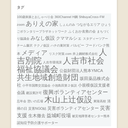
タグ
100歳体操とおしゃべり会
360Channel
H鋼
ShibuyaCross-FM
ありえの家
つながるエリア
zoom
しょんのみ
ひょう
ふくおか友救の会
ごボランタリープラザネットワーク
まちづく
みなし仮設
クママルシェ
り協議会
スタディーツアー
バルビー
フードバンク熊
チーム藤沢
テクノ仮設
ハチの巣対策
人
メディア
本
リスク対策.com
井上鋼材株式会社
人吉市社会
吉別院
人吉市環境課
福祉協議会
公益財団法人熊本YMCA
共生地域創造財団
坂田薬品株式会
社
小規模仮設支援者
小平市国際交流協会
小池島田第２仮説
復興ボランティアセンター
会議
建設業許可
木山上辻仮設
清
忘年会
憩いの広場
東陵高校
災害
災害ボランティアセンター
掃の日
災害NGO結
支援
益城町役場
生木撤去
被災地障害者センター熊本
認知症予防介護サポーター