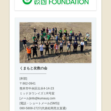
くまもと友救の会
---------------------------
[本部]
〒862-0941
熊本市中央区出水4-14-23
ミッドタウンイズミR号室
[メール]info@kumauq.com
[電話・ショートメール(SMS)]
080-5808-2727(代表松岡亮太直通)