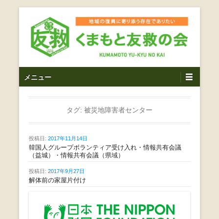
コ
ン
テ
ン
ツ
熊本震災支援・復興支援・熊本豪雨災害・益城町を拠点と
くまもと友救の会｜地域
メ
し代表松岡亮太を中心に、熊本地震発生直後から被災者の
へ
メニュー
復興・生活再建を目的に活動しているボランティア団体で
イ
ス
の復興に寄り添う存在で
す。
ン
キ
ありたい｜熊本県上益城
メ
タグ:
被災地障害者センター
ッ
ニ
プ
郡益城町｜災害ボランテ
ュ
投稿日:
2017年11月14日
ー
韓国人グループボランティア受け入れ・情報共有会議
ィア
（益城）・情報共有会議（県域）
投稿日:
2017年9月27日
解体前の家屋片付け