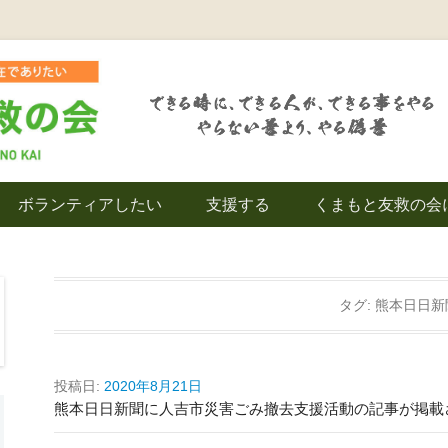
を拠点とし代表松岡亮太を中心に、熊本地震発生直後から被災者の復興・生活
救の会｜地域の復興
ボランティアしたい
支援する
くまもと友救の会
｜熊本県上益城郡益
タグ:
熊本日日新
投稿日:
2020年8月21日
熊本日日新聞に人吉市災害ごみ撤去支援活動の記事が掲載