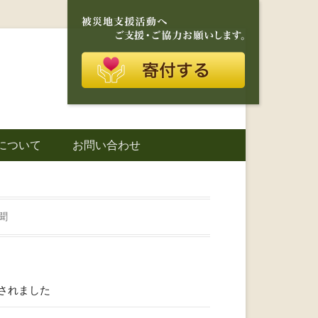
再建を目的に活動しているボランティア団体です。
に寄り添う存在
について
お問い合わせ
城町｜災害ボラ
聞
されました