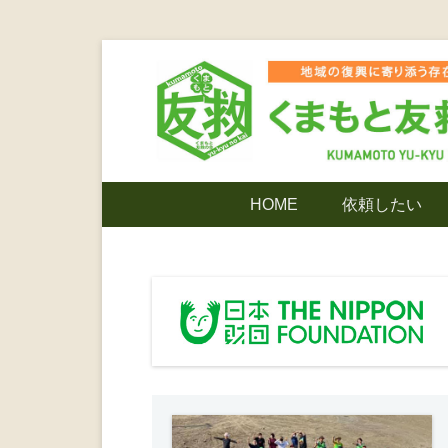
コ
ン
テ
ン
ツ
熊本震災支援・復興支援・熊本豪雨災害・益城町
くまもと友
へ
メ
HOME
依頼したい
ス
イ
キ
ン
でありたい
ッ
メ
プ
ニ
ンティア
ュ
ー