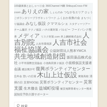
100歳体操とおしゃべり会
360Channel
H鋼
ShibuyaCross-FM
ありえの家
つながるエリア
zoom
しょんのみ
ひょう
ふくおか友救の会
ごボランタリープラザネットワーク
まちづく
みなし仮設
クママルシェ
り協議会
スタディーツアー
バルビー
フードバンク熊
チーム藤沢
テクノ仮設
ハチの巣対策
人
メディア
本
リスク対策.com
井上鋼材株式会社
人吉市社会
吉別院
人吉市環境課
福祉協議会
公益財団法人熊本YMCA
共生地域創造財団
坂田薬品株式会
社
小規模仮設支援者
小平市国際交流協会
小池島田第２仮説
復興ボランティアセンター
会議
建設業許可
木山上辻仮設
清
忘年会
憩いの広場
東陵高校
災害
災害ボランティアセンター
掃の日
災害NGO結
支援
益城町役場
生木撤去
被災地障害者センター熊本
認知症予防介護サポーター
検