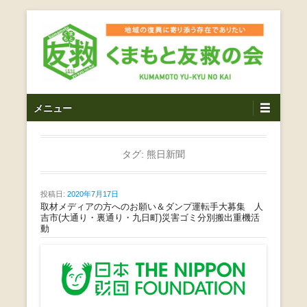
コ
ン
テ
ン
ツ
熊本震災支援・復興支援・熊本豪雨災害・益城町を拠点と
くまもと友救の会｜地域
メ
し代表松岡亮太を中心に、熊本地震発生直後から被災者の
へ
メニュー
復興・生活再建を目的に活動しているボランティア団体で
イ
ス
の復興に寄り添う存在で
す。
ン
キ
ありたい｜熊本県上益城
メ
タグ:
熊日新聞
ッ
ニ
プ
郡益城町｜災害ボランテ
ュ
投稿日:
2020年7月17日
ー
取材メディアの方へのお願い＆ダンプ運転手大募集 人
ィア
吉市(大通り・裏通り・九日町)災害ゴミ分別搬出重機活
動